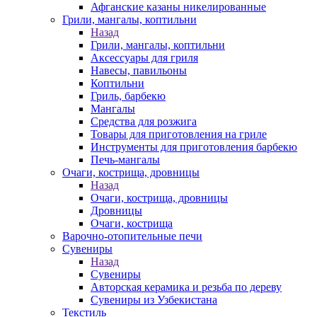
Афганские казаны никелированные
Грили, мангалы, коптильни
Назад
Грили, мангалы, коптильни
Аксессуары для гриля
Навесы, павильоны
Коптильни
Гриль, барбекю
Мангалы
Средства для розжига
Товары для приготовления на гриле
Инструменты для приготовления барбекю
Печь-мангалы
Очаги, кострища, дровницы
Назад
Очаги, кострища, дровницы
Дровницы
Очаги, кострища
Варочно-отопительные печи
Сувениры
Назад
Сувениры
Авторская керамика и резьба по дереву
Сувениры из Узбекистана
Текстиль