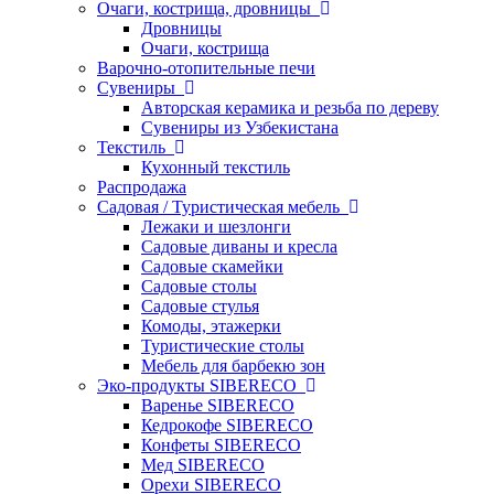
Очаги, кострища, дровницы
Дровницы
Очаги, кострища
Варочно-отопительные печи
Сувениры
Авторская керамика и резьба по дереву
Сувениры из Узбекистана
Текстиль
Кухонный текстиль
Распродажа
Садовая / Туристическая мебель
Лежаки и шезлонги
Садовые диваны и кресла
Садовые скамейки
Садовые столы
Садовые стулья
Комоды, этажерки
Туристические столы
Мебель для барбекю зон
Эко-продукты SIBERECO
Варенье SIBERECO
Кедрокофе SIBERECO
Конфеты SIBERECO
Мед SIBERECO
Орехи SIBERECO