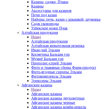
Казаны, саджи, Пчаки
Казаны
Аксессуары для казанов
Печи под казан
Наборы: печь, казан с крышкой, шумовка
Садж сковороды
Узбекские ножи Пчак
Алтайская продукция
Назад
Алтайская продукция
Алтайская жевательная резинка
Иван-чай Эльзам
Косметика Бальзам гор
Мумиё Бальзам гор
Прополис-спрей Эльзам
Фито и травяные сборы Фарм-продукт
Фито-ягодные сиропы Эльзам
Фитокомплексы Эльзам
Эликсиры Эльзам
Афганские казаны
Назад
Афганские казаны
Афганские казаны двухцветные
Афганские казаны черные
Афганские казаны комби-никель