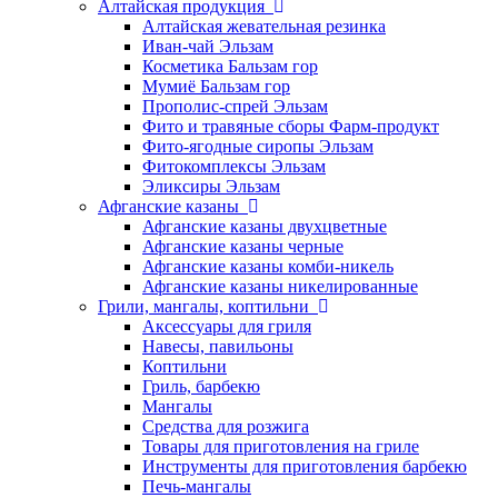
Алтайская продукция
Алтайская жевательная резинка
Иван-чай Эльзам
Косметика Бальзам гор
Мумиё Бальзам гор
Прополис-спрей Эльзам
Фито и травяные сборы Фарм-продукт
Фито-ягодные сиропы Эльзам
Фитокомплексы Эльзам
Эликсиры Эльзам
Афганские казаны
Афганские казаны двухцветные
Афганские казаны черные
Афганские казаны комби-никель
Афганские казаны никелированные
Грили, мангалы, коптильни
Аксессуары для гриля
Навесы, павильоны
Коптильни
Гриль, барбекю
Мангалы
Средства для розжига
Товары для приготовления на гриле
Инструменты для приготовления барбекю
Печь-мангалы