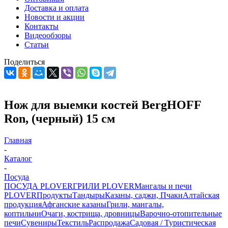
Доставка и оплата
Новости и акции
Контакты
Видеообзоры
Статьи
Поделиться
Нож для выемки костей BergHOFF
Ron, (черный) 15 см
Главная
-
Каталог
-
Посуда
ПОСУДА PLOVER
ГРИЛИ PLOVER
Мангалы и печи
PLOVER
Продукты
Тандыры
Казаны, саджи, Пчаки
Алтайская
продукция
Афганские казаны
Грили, мангалы,
коптильни
Очаги, кострища, дровницы
Варочно-отопительные
печи
Сувениры
Текстиль
Распродажа
Садовая / Туристическая