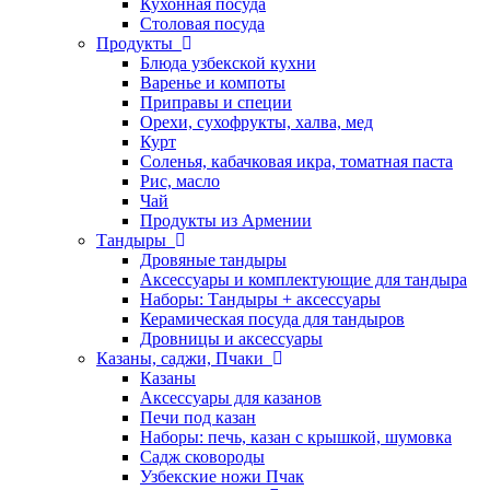
Кухонная посуда
Столовая посуда
Продукты
Блюда узбекской кухни
Варенье и компоты
Приправы и специи
Орехи, сухофрукты, халва, мед
Курт
Соленья, кабачковая икра, томатная паста
Рис, масло
Чай
Продукты из Армении
Тандыры
Дровяные тандыры
Аксессуары и комплектующие для тандыра
Наборы: Тандыры + аксессуары
Керамическая посуда для тандыров
Дровницы и аксессуары
Казаны, саджи, Пчаки
Казаны
Аксессуары для казанов
Печи под казан
Наборы: печь, казан с крышкой, шумовка
Садж сковороды
Узбекские ножи Пчак