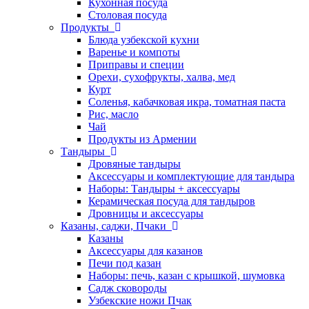
Кухонная посуда
Столовая посуда
Продукты
Блюда узбекской кухни
Варенье и компоты
Приправы и специи
Орехи, сухофрукты, халва, мед
Курт
Соленья, кабачковая икра, томатная паста
Рис, масло
Чай
Продукты из Армении
Тандыры
Дровяные тандыры
Аксессуары и комплектующие для тандыра
Наборы: Тандыры + аксессуары
Керамическая посуда для тандыров
Дровницы и аксессуары
Казаны, саджи, Пчаки
Казаны
Аксессуары для казанов
Печи под казан
Наборы: печь, казан с крышкой, шумовка
Садж сковороды
Узбекские ножи Пчак