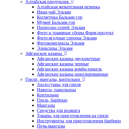
Алтайская продукция
Алтайская жевательная резинка
Иван-чай Эльзам
Косметика Бальзам гор
Мумиё Бальзам гор
Прополис-спрей Эльзам
Фито и травяные сборы Фарм-продукт
Фито-ягодные сиропы Эльзам
Фитокомплексы Эльзам
Эликсиры Эльзам
Афганские казаны
Афганские казаны двухцветные
Афганские казаны черные
Афганские казаны комби-никель
Афганские казаны никелированные
Грили, мангалы, коптильни
Аксессуары для гриля
Навесы, павильоны
Коптильни
Гриль, барбекю
Мангалы
Средства для розжига
Товары для приготовления на гриле
Инструменты для приготовления барбекю
Печь-мангалы