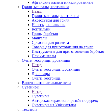
Афганские казаны никелированные
Грили, мангалы, коптильни
Назад
Грили, мангалы, коптильни
Аксессуары для гриля
Навесы, павильоны
Коптильни
Гриль, барбекю
Мангалы
Средства для розжига
Товары для приготовления на гриле
Инструменты для приготовления барбекю
Печь-мангалы
Очаги, кострища, дровницы
Назад
Очаги, кострища, дровницы
Дровницы
Очаги, кострища
Варочно-отопительные печи
Сувениры
Назад
Сувениры
Авторская керамика и резьба по дереву
Сувениры из Узбекистана
Текстиль