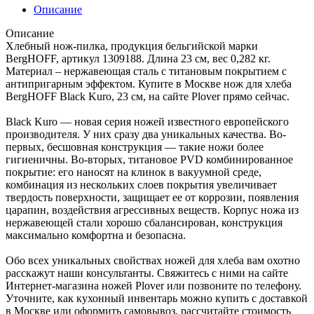
Описание
Описание
Хлебный нож-пилка, продукция бельгийской марки
BergHOFF, артикул 1309188. Длина 23 см, вес 0,282 кг.
Материал – нержавеющая сталь с титановым покрытием с
антипригарным эффектом. Купите в Москве нож для хлеба
BergHOFF Black Kuro, 23 см, на сайте Plover прямо сейчас.
Black Kuro — новая серия ножей известного европейского
производителя. У них сразу два уникальных качества. Во-
первых, бесшовная конструкция — такие ножи более
гигиеничны. Во-вторых, титановое PVD комбинированное
покрытие: его наносят на клинок в вакуумной среде,
комбинация из нескольких слоев покрытия увеличивает
твердость поверхности, защищает ее от коррозии, появления
царапин, воздействия агрессивных веществ. Корпус ножа из
нержавеющей стали хорошо сбалансирован, конструкция
максимально комфортна и безопасна.
Обо всех уникальных свойствах ножей для хлеба вам охотно
расскажут наши консультанты. Свяжитесь с ними на сайте
Интернет-магазина ножей Plover или позвоните по телефону.
Уточните, как кухонный инвентарь можно купить с доставкой
в Москве или оформить самовывоз, рассчитайте стоимость