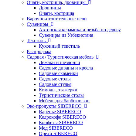
Очаги, кострища, дровницы
Дровницы
Очаги, кострища
Варочно-отопительные печи
Сувениры
Авторская керамика и резьба по дереву
Сувениры из Узбекистана
Текстиль
Кухонный текстиль
Распродажа
Садовая / Туристическая мебель
Лежаки и шезлонги
Садовые диваны и кресла
Садовые скамейки
Садовые столы
Садовые стулья
Комоды, этажерки
Туристические столы
Мебель для барбекю зон
Эко-продукты SIBERECO
Варенье SIBERECO
Кедрокофе SIBERECO
Конфеты SIBERECO
Мед SIBERECO
Орехи SIBERECO