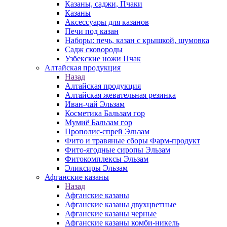
Казаны, саджи, Пчаки
Казаны
Аксессуары для казанов
Печи под казан
Наборы: печь, казан с крышкой, шумовка
Садж сковороды
Узбекские ножи Пчак
Алтайская продукция
Назад
Алтайская продукция
Алтайская жевательная резинка
Иван-чай Эльзам
Косметика Бальзам гор
Мумиё Бальзам гор
Прополис-спрей Эльзам
Фито и травяные сборы Фарм-продукт
Фито-ягодные сиропы Эльзам
Фитокомплексы Эльзам
Эликсиры Эльзам
Афганские казаны
Назад
Афганские казаны
Афганские казаны двухцветные
Афганские казаны черные
Афганские казаны комби-никель