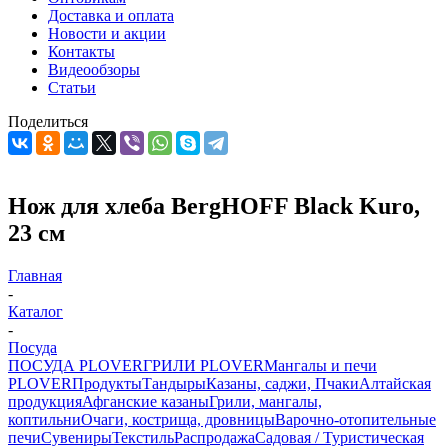
Доставка и оплата
Новости и акции
Контакты
Видеообзоры
Статьи
Поделиться
Нож для хлеба BergHOFF Black Kuro,
23 см
Главная
-
Каталог
-
Посуда
ПОСУДА PLOVER
ГРИЛИ PLOVER
Мангалы и печи
PLOVER
Продукты
Тандыры
Казаны, саджи, Пчаки
Алтайская
продукция
Афганские казаны
Грили, мангалы,
коптильни
Очаги, кострища, дровницы
Варочно-отопительные
печи
Сувениры
Текстиль
Распродажа
Садовая / Туристическая