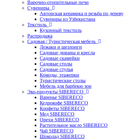
Варочно-отопительные печи
Сувениры
Авторская керамика и резьба по дереву
Сувениры из Узбекистана
Текстиль
Кухонный текстиль
Распродажа
Садовая / Туристическая мебель
Лежаки и шезлонги
Садовые диваны и кресла
Садовые скамейки
Садовые столы
Садовые стулья
Комоды, этажерки
Туристические столы
Мебель для барбекю зон
Эко-продукты SIBERECO
Варенье SIBERECO
Кедрокофе SIBERECO
Конфеты SIBERECO
Мед SIBERECO
Орехи SIBERECO
Растительное масло SIBERECO
Чай SIBERECO
Шоколад SIBERECO