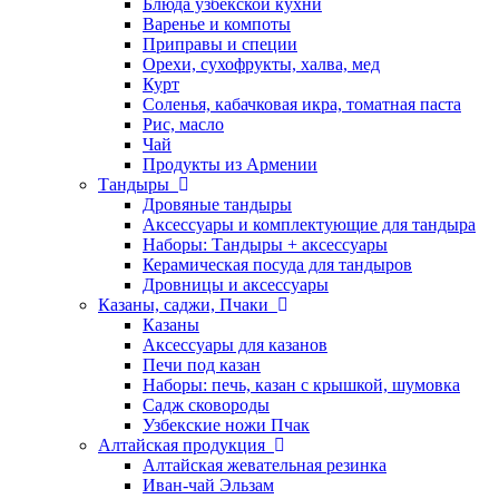
Блюда узбекской кухни
Варенье и компоты
Приправы и специи
Орехи, сухофрукты, халва, мед
Курт
Соленья, кабачковая икра, томатная паста
Рис, масло
Чай
Продукты из Армении
Тандыры
Дровяные тандыры
Аксессуары и комплектующие для тандыра
Наборы: Тандыры + аксессуары
Керамическая посуда для тандыров
Дровницы и аксессуары
Казаны, саджи, Пчаки
Казаны
Аксессуары для казанов
Печи под казан
Наборы: печь, казан с крышкой, шумовка
Садж сковороды
Узбекские ножи Пчак
Алтайская продукция
Алтайская жевательная резинка
Иван-чай Эльзам