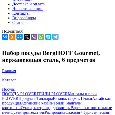
Доставка и оплата
Новости и акции
Контакты
Видеообзоры
Статьи
Поделиться
Набор посуды BergHOFF Gourmet,
нержавеющая сталь, 6 предметов
Главная
-
Каталог
-
Посуда
ПОСУДА PLOVER
ГРИЛИ PLOVER
Мангалы и печи
PLOVER
Продукты
Тандыры
Казаны, саджи, Пчаки
Алтайская
продукция
Афганские казаны
Грили, мангалы,
коптильни
Очаги, кострища, дровницы
Варочно-отопительные
печи
Сувениры
Текстиль
Распродажа
Садовая / Туристическая