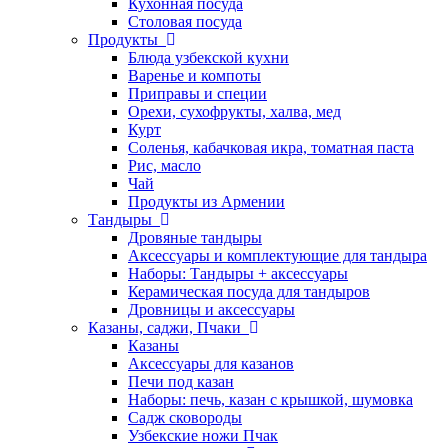
Кухонная посуда
Столовая посуда
Продукты
Блюда узбекской кухни
Варенье и компоты
Приправы и специи
Орехи, сухофрукты, халва, мед
Курт
Соленья, кабачковая икра, томатная паста
Рис, масло
Чай
Продукты из Армении
Тандыры
Дровяные тандыры
Аксессуары и комплектующие для тандыра
Наборы: Тандыры + аксессуары
Керамическая посуда для тандыров
Дровницы и аксессуары
Казаны, саджи, Пчаки
Казаны
Аксессуары для казанов
Печи под казан
Наборы: печь, казан с крышкой, шумовка
Садж сковороды
Узбекские ножи Пчак