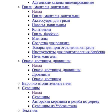
Афганские казаны никелированные
Грили, мангалы, коптильни
Назад
Грили, мангалы, коптильни
Аксессуары для гриля
Навесы, павильоны
Коптильни
Гриль, барбекю
Мангалы
Средства для розжига
Товары для приготовления на гриле
Инструменты для приготовления барбекю
Печь-мангалы
Очаги, кострища, дровницы
Назад
Очаги, кострища, дровницы
Дровницы
Очаги, кострища
Варочно-отопительные печи
Сувениры
Назад
Сувениры
Авторская керамика и резьба по дереву
Сувениры из Узбекистана
Текстиль