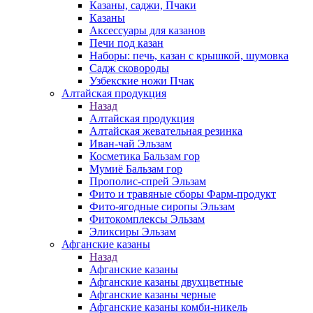
Казаны, саджи, Пчаки
Казаны
Аксессуары для казанов
Печи под казан
Наборы: печь, казан с крышкой, шумовка
Садж сковороды
Узбекские ножи Пчак
Алтайская продукция
Назад
Алтайская продукция
Алтайская жевательная резинка
Иван-чай Эльзам
Косметика Бальзам гор
Мумиё Бальзам гор
Прополис-спрей Эльзам
Фито и травяные сборы Фарм-продукт
Фито-ягодные сиропы Эльзам
Фитокомплексы Эльзам
Эликсиры Эльзам
Афганские казаны
Назад
Афганские казаны
Афганские казаны двухцветные
Афганские казаны черные
Афганские казаны комби-никель