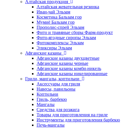
Алтайская продукция
Алтайская жевательная резинка
Иван-чай Эльзам
Косметика Бальзам гор
Мумиё Бальзам гор
Прополис-спрей Эльзам
Фито и травяные сборы Фарм-продукт
Фито-ягодные сиропы Эльзам
Фитокомплексы Эльзам
Эликсиры Эльзам
Афганские казаны
Афганские казаны двухцветные
Афганские казаны черные
Афганские казаны комби-никель
Афганские казаны никелированные
Грили, мангалы, коптильни
Аксессуары для гриля
Навесы, павильоны
Коптильни
Гриль, барбекю
Мангалы
Средства для розжига
Товары для приготовления на гриле
Инструменты для приготовления барбекю
Печь-мангалы