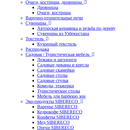
Очаги, кострища, дровницы
Дровницы
Очаги, кострища
Варочно-отопительные печи
Сувениры
Авторская керамика и резьба по дереву
Сувениры из Узбекистана
Текстиль
Кухонный текстиль
Распродажа
Садовая / Туристическая мебель
Лежаки и шезлонги
Садовые диваны и кресла
Садовые скамейки
Садовые столы
Садовые стулья
Комоды, этажерки
Туристические столы
Мебель для барбекю зон
Эко-продукты SIBERECO
Варенье SIBERECO
Кедрокофе SIBERECO
Конфеты SIBERECO
Мед SIBERECO
Орехи SIBERECO