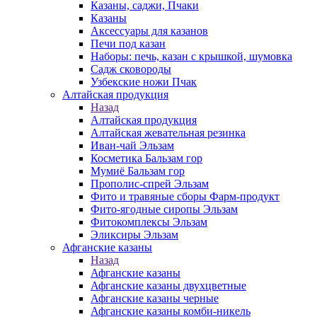
Казаны, саджи, Пчаки
Казаны
Аксессуары для казанов
Печи под казан
Наборы: печь, казан с крышкой, шумовка
Садж сковороды
Узбекские ножи Пчак
Алтайская продукция
Назад
Алтайская продукция
Алтайская жевательная резинка
Иван-чай Эльзам
Косметика Бальзам гор
Мумиё Бальзам гор
Прополис-спрей Эльзам
Фито и травяные сборы Фарм-продукт
Фито-ягодные сиропы Эльзам
Фитокомплексы Эльзам
Эликсиры Эльзам
Афганские казаны
Назад
Афганские казаны
Афганские казаны двухцветные
Афганские казаны черные
Афганские казаны комби-никель