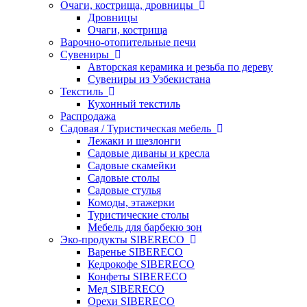
Очаги, кострища, дровницы
Дровницы
Очаги, кострища
Варочно-отопительные печи
Сувениры
Авторская керамика и резьба по дереву
Сувениры из Узбекистана
Текстиль
Кухонный текстиль
Распродажа
Садовая / Туристическая мебель
Лежаки и шезлонги
Садовые диваны и кресла
Садовые скамейки
Садовые столы
Садовые стулья
Комоды, этажерки
Туристические столы
Мебель для барбекю зон
Эко-продукты SIBERECO
Варенье SIBERECO
Кедрокофе SIBERECO
Конфеты SIBERECO
Мед SIBERECO
Орехи SIBERECO