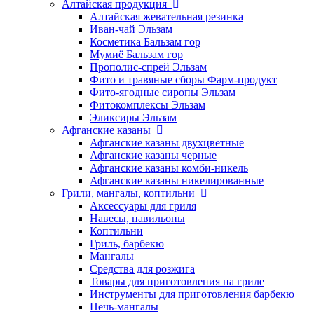
Алтайская продукция
Алтайская жевательная резинка
Иван-чай Эльзам
Косметика Бальзам гор
Мумиё Бальзам гор
Прополис-спрей Эльзам
Фито и травяные сборы Фарм-продукт
Фито-ягодные сиропы Эльзам
Фитокомплексы Эльзам
Эликсиры Эльзам
Афганские казаны
Афганские казаны двухцветные
Афганские казаны черные
Афганские казаны комби-никель
Афганские казаны никелированные
Грили, мангалы, коптильни
Аксессуары для гриля
Навесы, павильоны
Коптильни
Гриль, барбекю
Мангалы
Средства для розжига
Товары для приготовления на гриле
Инструменты для приготовления барбекю
Печь-мангалы