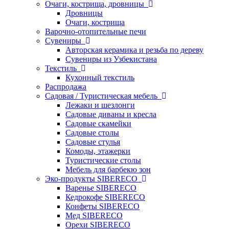
Очаги, кострища, дровницы
Дровницы
Очаги, кострища
Варочно-отопительные печи
Сувениры
Авторская керамика и резьба по дереву
Сувениры из Узбекистана
Текстиль
Кухонный текстиль
Распродажа
Садовая / Туристическая мебель
Лежаки и шезлонги
Садовые диваны и кресла
Садовые скамейки
Садовые столы
Садовые стулья
Комоды, этажерки
Туристические столы
Мебель для барбекю зон
Эко-продукты SIBERECO
Варенье SIBERECO
Кедрокофе SIBERECO
Конфеты SIBERECO
Мед SIBERECO
Орехи SIBERECO