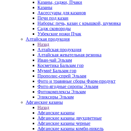
Казаны, саджи, Пчаки
Казаны
Аксессуары для казанов
Печи под казан
Наборы: печь, казан с крышкой, шумовка
Садж сковороды
Узбекские ножи Пчак
Алтайская продукция
Назад
Алтайская продукция
Алтайская жевательная резинка
Иван-чай Эльзам
Косметика Бальзам гор
Мумиё Бальзам гор
Прополис-спрей Эльзам
Фито и травяные сборы Фарм-продукт
Фито-ягодные сиропы Эльзам
Фитокомплексы Эльзам
Эликсиры Эльзам
Афганские казаны
Назад
Афганские казаны
Афганские казаны двухцветные
Афганские казаны черные
Афганские казаны комби-никель