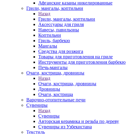
Афганские казаны никелированные
Грили, мангалы, коптильни
Назад
Грили, мангалы, коптильни
Аксессуары для гриля
Навесы, павильоны
Коптильни
Гриль, барбекю
Мангалы
Средства для розжига
Товары для приготовления на гриле
Инструменты для приготовления барбекю
Печь-мангалы
Очаги, кострища, дровницы
Назад
Очаги, кострища, дровницы
Дровницы
Очаги, кострища
Варочно-отопительные печи
Сувениры
Назад
Сувениры
Авторская керамика и резьба по дереву
Сувениры из Узбекистана
Текстиль