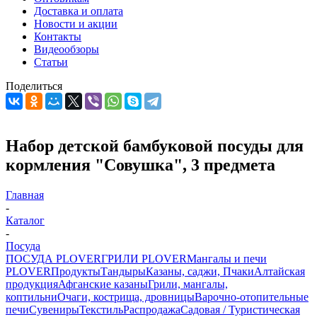
Доставка и оплата
Новости и акции
Контакты
Видеообзоры
Статьи
Поделиться
Набор детской бамбуковой посуды для
кормления "Совушка", 3 предмета
Главная
-
Каталог
-
Посуда
ПОСУДА PLOVER
ГРИЛИ PLOVER
Мангалы и печи
PLOVER
Продукты
Тандыры
Казаны, саджи, Пчаки
Алтайская
продукция
Афганские казаны
Грили, мангалы,
коптильни
Очаги, кострища, дровницы
Варочно-отопительные
печи
Сувениры
Текстиль
Распродажа
Садовая / Туристическая