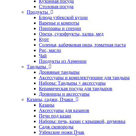
Кухонная посуда
Столовая посуда
Продукты
Блюда узбекской кухни
Варенье и компоты
Приправы и специи
Орехи, сухофрукты, халва, мед
Курт
Соленья, кабачковая икра, томатная паста
Рис, масло
Чай
Продукты из Армении
Тандыры
Дровяные тандыры
Аксессуары и комплектующие для тандыра
Наборы: Тандыры + аксессуары
Керамическая посуда для тандыров
Дровницы и аксессуары
Казаны, саджи, Пчаки
Казаны
Аксессуары для казанов
Печи под казан
Наборы: печь, казан с крышкой, шумовка
Садж сковороды
Узбекские ножи Пчак