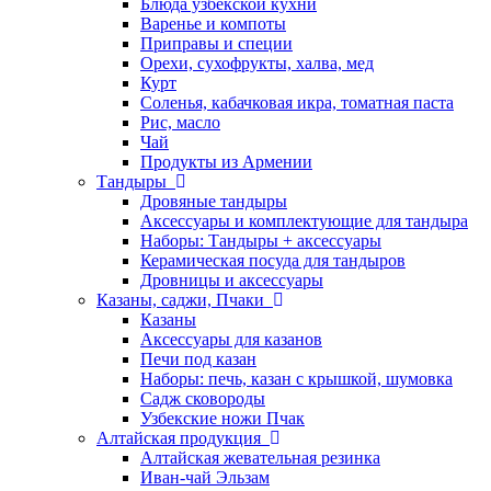
Блюда узбекской кухни
Варенье и компоты
Приправы и специи
Орехи, сухофрукты, халва, мед
Курт
Соленья, кабачковая икра, томатная паста
Рис, масло
Чай
Продукты из Армении
Тандыры
Дровяные тандыры
Аксессуары и комплектующие для тандыра
Наборы: Тандыры + аксессуары
Керамическая посуда для тандыров
Дровницы и аксессуары
Казаны, саджи, Пчаки
Казаны
Аксессуары для казанов
Печи под казан
Наборы: печь, казан с крышкой, шумовка
Садж сковороды
Узбекские ножи Пчак
Алтайская продукция
Алтайская жевательная резинка
Иван-чай Эльзам