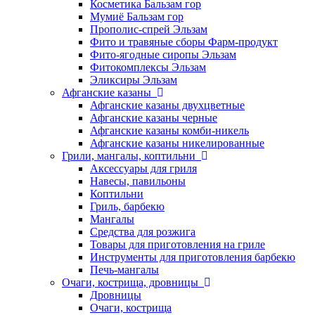
Косметика Бальзам гор
Мумиё Бальзам гор
Прополис-спрей Эльзам
Фито и травяные сборы Фарм-продукт
Фито-ягодные сиропы Эльзам
Фитокомплексы Эльзам
Эликсиры Эльзам
Афганские казаны
Афганские казаны двухцветные
Афганские казаны черные
Афганские казаны комби-никель
Афганские казаны никелированные
Грили, мангалы, коптильни
Аксессуары для гриля
Навесы, павильоны
Коптильни
Гриль, барбекю
Мангалы
Средства для розжига
Товары для приготовления на гриле
Инструменты для приготовления барбекю
Печь-мангалы
Очаги, кострища, дровницы
Дровницы
Очаги, кострища