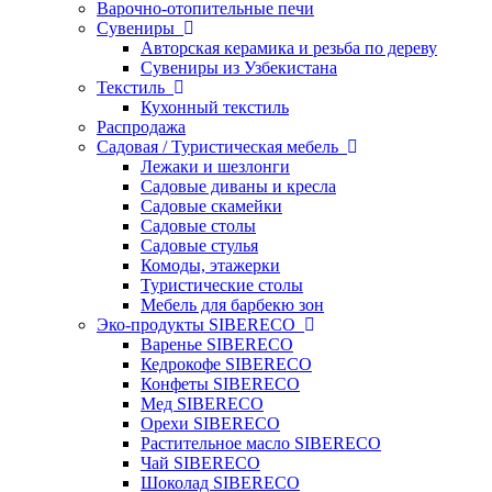
Варочно-отопительные печи
Сувениры
Авторская керамика и резьба по дереву
Сувениры из Узбекистана
Текстиль
Кухонный текстиль
Распродажа
Садовая / Туристическая мебель
Лежаки и шезлонги
Садовые диваны и кресла
Садовые скамейки
Садовые столы
Садовые стулья
Комоды, этажерки
Туристические столы
Мебель для барбекю зон
Эко-продукты SIBERECO
Варенье SIBERECO
Кедрокофе SIBERECO
Конфеты SIBERECO
Мед SIBERECO
Орехи SIBERECO
Растительное масло SIBERECO
Чай SIBERECO
Шоколад SIBERECO