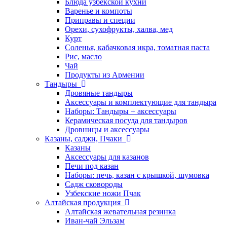
Блюда узбекской кухни
Варенье и компоты
Приправы и специи
Орехи, сухофрукты, халва, мед
Курт
Соленья, кабачковая икра, томатная паста
Рис, масло
Чай
Продукты из Армении
Тандыры
Дровяные тандыры
Аксессуары и комплектующие для тандыра
Наборы: Тандыры + аксессуары
Керамическая посуда для тандыров
Дровницы и аксессуары
Казаны, саджи, Пчаки
Казаны
Аксессуары для казанов
Печи под казан
Наборы: печь, казан с крышкой, шумовка
Садж сковороды
Узбекские ножи Пчак
Алтайская продукция
Алтайская жевательная резинка
Иван-чай Эльзам