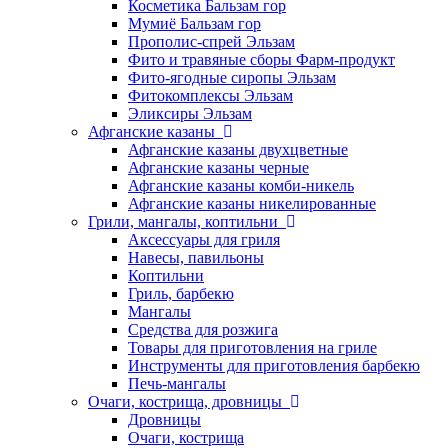
Косметика Бальзам гор
Мумиё Бальзам гор
Прополис-спрей Эльзам
Фито и травяные сборы Фарм-продукт
Фито-ягодные сиропы Эльзам
Фитокомплексы Эльзам
Эликсиры Эльзам
Афганские казаны
Афганские казаны двухцветные
Афганские казаны черные
Афганские казаны комби-никель
Афганские казаны никелированные
Грили, мангалы, коптильни
Аксессуары для гриля
Навесы, павильоны
Коптильни
Гриль, барбекю
Мангалы
Средства для розжига
Товары для приготовления на гриле
Инструменты для приготовления барбекю
Печь-мангалы
Очаги, кострища, дровницы
Дровницы
Очаги, кострища