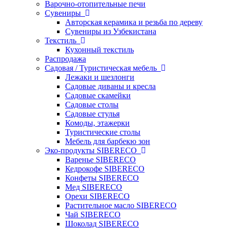
Варочно-отопительные печи
Сувениры
Авторская керамика и резьба по дереву
Сувениры из Узбекистана
Текстиль
Кухонный текстиль
Распродажа
Садовая / Туристическая мебель
Лежаки и шезлонги
Садовые диваны и кресла
Садовые скамейки
Садовые столы
Садовые стулья
Комоды, этажерки
Туристические столы
Мебель для барбекю зон
Эко-продукты SIBERECO
Варенье SIBERECO
Кедрокофе SIBERECO
Конфеты SIBERECO
Мед SIBERECO
Орехи SIBERECO
Растительное масло SIBERECO
Чай SIBERECO
Шоколад SIBERECO