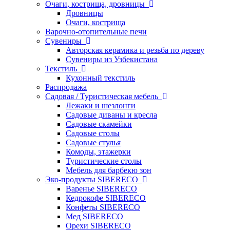
Очаги, кострища, дровницы
Дровницы
Очаги, кострища
Варочно-отопительные печи
Сувениры
Авторская керамика и резьба по дереву
Сувениры из Узбекистана
Текстиль
Кухонный текстиль
Распродажа
Садовая / Туристическая мебель
Лежаки и шезлонги
Садовые диваны и кресла
Садовые скамейки
Садовые столы
Садовые стулья
Комоды, этажерки
Туристические столы
Мебель для барбекю зон
Эко-продукты SIBERECO
Варенье SIBERECO
Кедрокофе SIBERECO
Конфеты SIBERECO
Мед SIBERECO
Орехи SIBERECO