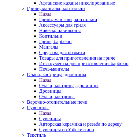
Афганские казаны никелированные
Грили, мангалы, коптильни
Назад
Грили, мангалы, коптильни
Аксессуары для гриля
Навесы, павильоны
Коптильни
Гриль, барбекю
Мангалы
Средства для розжига
Товары для приготовления на гриле
Инструменты для приготовления барбекю
Печь-мангалы
Очаги, кострища, дровницы
Назад
Очаги, кострища, дровницы
Дровницы
Очаги, кострища
Варочно-отопительные печи
Сувениры
Назад
Сувениры
Авторская керамика и резьба по дереву
Сувениры из Узбекистана
Текстиль