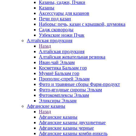
Казаны, саджи, Пчаки
Казаны
Аксессуары для казанов
Печи под казан
Наборы: печь, казан с крышкой, шумовка
Садж сковороды
Узбекские ножи Пчак
Алтайская продукция
Назад
Алтайская продукция
Алтайская жевательная резинка
Иван-чай Эльзам
Косметика Бальзам гор
Мумиё Бальзам гор
Прополис-спрей Эльзам
Фито и травяные сборы Фарм-продукт
Фито-ягодные сиропы Эльзам
Фитокомплексы Эльзам
Эликсиры Эльзам
Афганские казаны
Назад
Афганские казаны
Афганские казаны двухцветные
Афганские казаны черные
Афганские казаны комби-никель