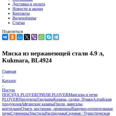
Доставка и оплата
Новости и акции
Контакты
Видеообзоры
Статьи
Поделиться
Миска из нержавеющей стали 4.9 л,
Kukmara, BL4924
Главная
-
Каталог
-
Посуда
ПОСУДА PLOVER
ГРИЛИ PLOVER
Мангалы и печи
PLOVER
Продукты
Тандыры
Казаны, саджи, Пчаки
Алтайская
продукция
Афганские казаны
Грили, мангалы,
коптильни
Очаги, кострища, дровницы
Варочно-отопительные
печи
Сувениры
Текстиль
Распродажа
Садовая / Туристическая