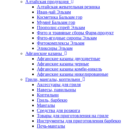
Алтайская продукция
Алтайская жевательная резинка
Иван-чай Эльзам
Косметика Бальзам гор
Мумиё Бальзам гор
Прополис-спрей Эльзам
Фито и травяные сборы Фарм-продукт
Фито-ягодные сиропы Эльзам
Фитокомплексы Эльзам
Эликсиры Эльзам
Афганские казаны
Афганские казаны двухцветные
Афганские казаны черные
Афганские казаны комби-никель
Афганские казаны никелированные
Грили, мангалы, коптильни
Аксессуары для гриля
Навесы, павильоны
Коптильни
Гриль, барбекю
Мангалы
Средства для розжига
Товары для приготовления на гриле
Инструменты для приготовления барбекю
Печь-мангалы