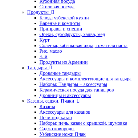
Кухонная посуда
Столовая посуда
Продукты
Блюда узбекской кухни
Варенье и компоты
Приправы и специи
Орехи, сухофрукты, халва, мед
Курт
Соленья, кабачковая икра, томатная паста
Рис, масло
Чай
Продукты из Армении
Тандыры
Дровяные тандыры
Аксессуары и комплектующие для тандыра
Наборы: Тандыры + аксессуары
Керамическая посуда для тандыров
Дровницы и аксессуары
Казаны, саджи, Пчаки
Казаны
Аксессуары для казанов
Печи под казан
Наборы: печь, казан с крышкой, шумовка
Садж сковороды
Узбекские ножи Пчак