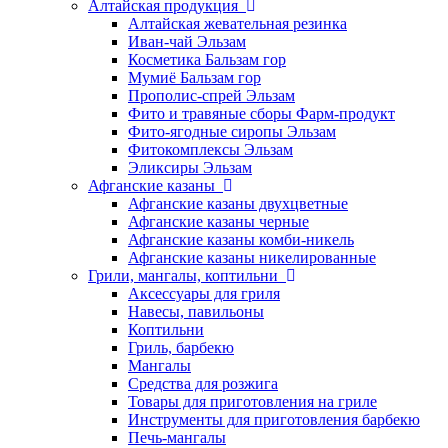
Алтайская продукция
Алтайская жевательная резинка
Иван-чай Эльзам
Косметика Бальзам гор
Мумиё Бальзам гор
Прополис-спрей Эльзам
Фито и травяные сборы Фарм-продукт
Фито-ягодные сиропы Эльзам
Фитокомплексы Эльзам
Эликсиры Эльзам
Афганские казаны
Афганские казаны двухцветные
Афганские казаны черные
Афганские казаны комби-никель
Афганские казаны никелированные
Грили, мангалы, коптильни
Аксессуары для гриля
Навесы, павильоны
Коптильни
Гриль, барбекю
Мангалы
Средства для розжига
Товары для приготовления на гриле
Инструменты для приготовления барбекю
Печь-мангалы