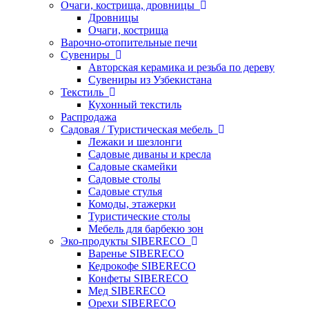
Очаги, кострища, дровницы
Дровницы
Очаги, кострища
Варочно-отопительные печи
Сувениры
Авторская керамика и резьба по дереву
Сувениры из Узбекистана
Текстиль
Кухонный текстиль
Распродажа
Садовая / Туристическая мебель
Лежаки и шезлонги
Садовые диваны и кресла
Садовые скамейки
Садовые столы
Садовые стулья
Комоды, этажерки
Туристические столы
Мебель для барбекю зон
Эко-продукты SIBERECO
Варенье SIBERECO
Кедрокофе SIBERECO
Конфеты SIBERECO
Мед SIBERECO
Орехи SIBERECO