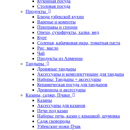
Кухонная посуда
Столовая посуда
Продукты
Блюда узбекской кухни
Варенье и компоты
Приправы и специи
Орехи, сухофрукты, халва, мед
Курт
Соленья, кабачковая икра, томатная паста
Рис, масло
Чай
Продукты из Армении
Тандыры
Дровяные тандыры
Аксессуары и комплектующие для тандыра
Наборы: Тандыры + аксессуары
Керамическая посуда для тандыров
Дровницы и аксессуары
Казаны, саджи, Пчаки
Казаны
Аксессуары для казанов
Печи под казан
Наборы: печь, казан с крышкой, шумовка
Садж сковороды
Узбекские ножи Пчак