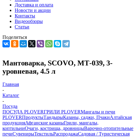
Доставка и оплата
Новости и акции
Контакты
Видеообзоры
Статьи
Поделиться
Мантоварка, SCOVO, МТ-039, 3-
уровневая, 4.5 л
Главная
-
Каталог
-
Посуда
ПОСУДА PLOVER
ГРИЛИ PLOVER
Мангалы и печи
PLOVER
Продукты
Тандыры
Казаны, саджи, Пчаки
Алтайская
продукция
Афганские казаны
Грили, мангалы,
коптильни
Очаги, кострища, дровницы
Варочно-отопительные
печи
Сувениры
Текстиль
Распродажа
Садовая / Туристическая