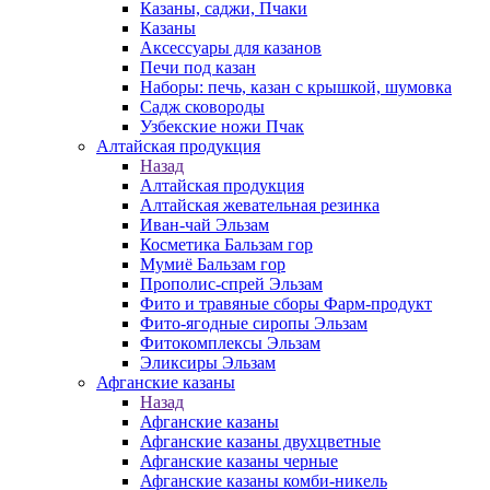
Казаны, саджи, Пчаки
Казаны
Аксессуары для казанов
Печи под казан
Наборы: печь, казан с крышкой, шумовка
Садж сковороды
Узбекские ножи Пчак
Алтайская продукция
Назад
Алтайская продукция
Алтайская жевательная резинка
Иван-чай Эльзам
Косметика Бальзам гор
Мумиё Бальзам гор
Прополис-спрей Эльзам
Фито и травяные сборы Фарм-продукт
Фито-ягодные сиропы Эльзам
Фитокомплексы Эльзам
Эликсиры Эльзам
Афганские казаны
Назад
Афганские казаны
Афганские казаны двухцветные
Афганские казаны черные
Афганские казаны комби-никель