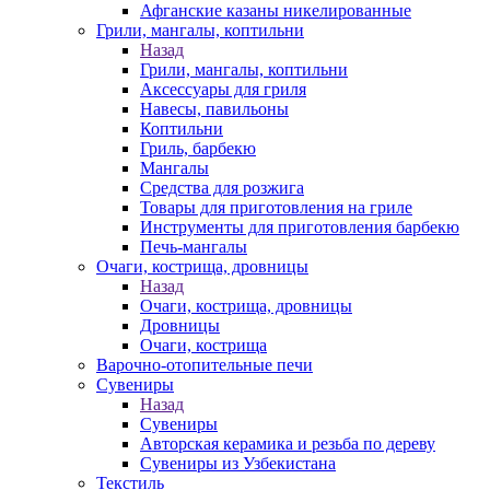
Афганские казаны никелированные
Грили, мангалы, коптильни
Назад
Грили, мангалы, коптильни
Аксессуары для гриля
Навесы, павильоны
Коптильни
Гриль, барбекю
Мангалы
Средства для розжига
Товары для приготовления на гриле
Инструменты для приготовления барбекю
Печь-мангалы
Очаги, кострища, дровницы
Назад
Очаги, кострища, дровницы
Дровницы
Очаги, кострища
Варочно-отопительные печи
Сувениры
Назад
Сувениры
Авторская керамика и резьба по дереву
Сувениры из Узбекистана
Текстиль