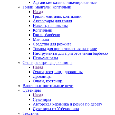
Афганские казаны никелированные
Грили, мангалы, коптильни
Назад
Грили, мангалы, коптильни
Аксессуары для гриля
Навесы, павильоны
Коптильни
Гриль, барбекю
Мангалы
Средства для розжига
Товары для приготовления на гриле
Инструменты для приготовления барбекю
Печь-мангалы
Очаги, кострища, дровницы
Назад
Очаги, кострища, дровницы
Дровницы
Очаги, кострища
Варочно-отопительные печи
Сувениры
Назад
Сувениры
Авторская керамика и резьба по дереву
Сувениры из Узбекистана
Текстиль