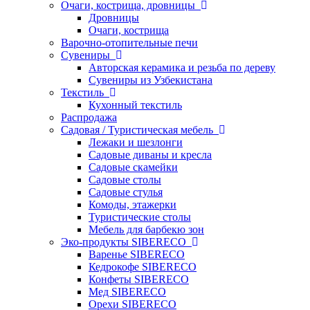
Очаги, кострища, дровницы
Дровницы
Очаги, кострища
Варочно-отопительные печи
Сувениры
Авторская керамика и резьба по дереву
Сувениры из Узбекистана
Текстиль
Кухонный текстиль
Распродажа
Садовая / Туристическая мебель
Лежаки и шезлонги
Садовые диваны и кресла
Садовые скамейки
Садовые столы
Садовые стулья
Комоды, этажерки
Туристические столы
Мебель для барбекю зон
Эко-продукты SIBERECO
Варенье SIBERECO
Кедрокофе SIBERECO
Конфеты SIBERECO
Мед SIBERECO
Орехи SIBERECO