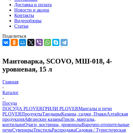
Доставка и оплата
Новости и акции
Контакты
Видеообзоры
Статьи
Поделиться
Мантоварка, SCOVO, МШ-018, 4-
уровневая, 15 л
Главная
-
Каталог
-
Посуда
ПОСУДА PLOVER
ГРИЛИ PLOVER
Мангалы и печи
PLOVER
Продукты
Тандыры
Казаны, саджи, Пчаки
Алтайская
продукция
Афганские казаны
Грили, мангалы,
коптильни
Очаги, кострища, дровницы
Варочно-отопительные
печи
Сувениры
Текстиль
Распродажа
Садовая / Туристическая