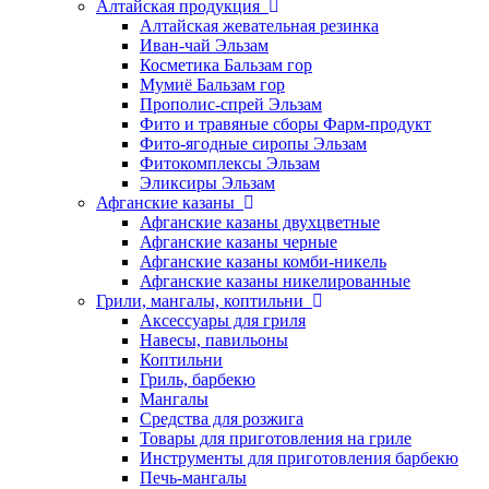
Алтайская продукция
Алтайская жевательная резинка
Иван-чай Эльзам
Косметика Бальзам гор
Мумиё Бальзам гор
Прополис-спрей Эльзам
Фито и травяные сборы Фарм-продукт
Фито-ягодные сиропы Эльзам
Фитокомплексы Эльзам
Эликсиры Эльзам
Афганские казаны
Афганские казаны двухцветные
Афганские казаны черные
Афганские казаны комби-никель
Афганские казаны никелированные
Грили, мангалы, коптильни
Аксессуары для гриля
Навесы, павильоны
Коптильни
Гриль, барбекю
Мангалы
Средства для розжига
Товары для приготовления на гриле
Инструменты для приготовления барбекю
Печь-мангалы