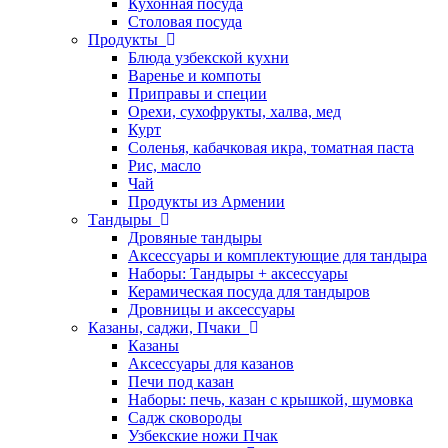
Кухонная посуда
Столовая посуда
Продукты
Блюда узбекской кухни
Варенье и компоты
Приправы и специи
Орехи, сухофрукты, халва, мед
Курт
Соленья, кабачковая икра, томатная паста
Рис, масло
Чай
Продукты из Армении
Тандыры
Дровяные тандыры
Аксессуары и комплектующие для тандыра
Наборы: Тандыры + аксессуары
Керамическая посуда для тандыров
Дровницы и аксессуары
Казаны, саджи, Пчаки
Казаны
Аксессуары для казанов
Печи под казан
Наборы: печь, казан с крышкой, шумовка
Садж сковороды
Узбекские ножи Пчак