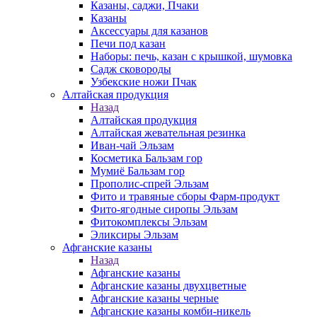
Казаны, саджи, Пчаки
Казаны
Аксессуары для казанов
Печи под казан
Наборы: печь, казан с крышкой, шумовка
Садж сковороды
Узбекские ножи Пчак
Алтайская продукция
Назад
Алтайская продукция
Алтайская жевательная резинка
Иван-чай Эльзам
Косметика Бальзам гор
Мумиё Бальзам гор
Прополис-спрей Эльзам
Фито и травяные сборы Фарм-продукт
Фито-ягодные сиропы Эльзам
Фитокомплексы Эльзам
Эликсиры Эльзам
Афганские казаны
Назад
Афганские казаны
Афганские казаны двухцветные
Афганские казаны черные
Афганские казаны комби-никель