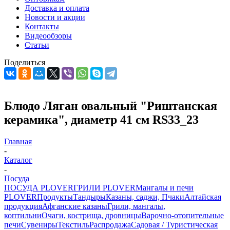
Доставка и оплата
Новости и акции
Контакты
Видеообзоры
Статьи
Поделиться
Блюдо Ляган овальный "Риштанская
керамика", диаметр 41 см RS33_23
Главная
-
Каталог
-
Посуда
ПОСУДА PLOVER
ГРИЛИ PLOVER
Мангалы и печи
PLOVER
Продукты
Тандыры
Казаны, саджи, Пчаки
Алтайская
продукция
Афганские казаны
Грили, мангалы,
коптильни
Очаги, кострища, дровницы
Варочно-отопительные
печи
Сувениры
Текстиль
Распродажа
Садовая / Туристическая