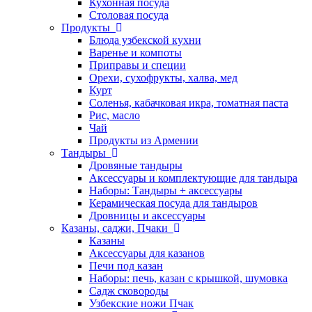
Кухонная посуда
Столовая посуда
Продукты
Блюда узбекской кухни
Варенье и компоты
Приправы и специи
Орехи, сухофрукты, халва, мед
Курт
Соленья, кабачковая икра, томатная паста
Рис, масло
Чай
Продукты из Армении
Тандыры
Дровяные тандыры
Аксессуары и комплектующие для тандыра
Наборы: Тандыры + аксессуары
Керамическая посуда для тандыров
Дровницы и аксессуары
Казаны, саджи, Пчаки
Казаны
Аксессуары для казанов
Печи под казан
Наборы: печь, казан с крышкой, шумовка
Садж сковороды
Узбекские ножи Пчак