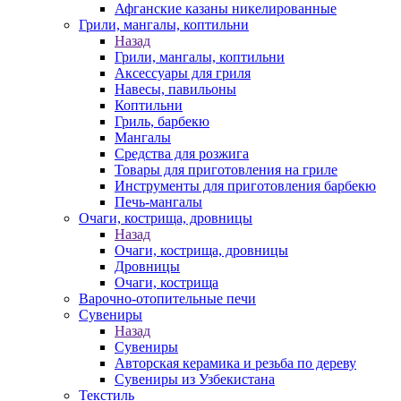
Афганские казаны никелированные
Грили, мангалы, коптильни
Назад
Грили, мангалы, коптильни
Аксессуары для гриля
Навесы, павильоны
Коптильни
Гриль, барбекю
Мангалы
Средства для розжига
Товары для приготовления на гриле
Инструменты для приготовления барбекю
Печь-мангалы
Очаги, кострища, дровницы
Назад
Очаги, кострища, дровницы
Дровницы
Очаги, кострища
Варочно-отопительные печи
Сувениры
Назад
Сувениры
Авторская керамика и резьба по дереву
Сувениры из Узбекистана
Текстиль