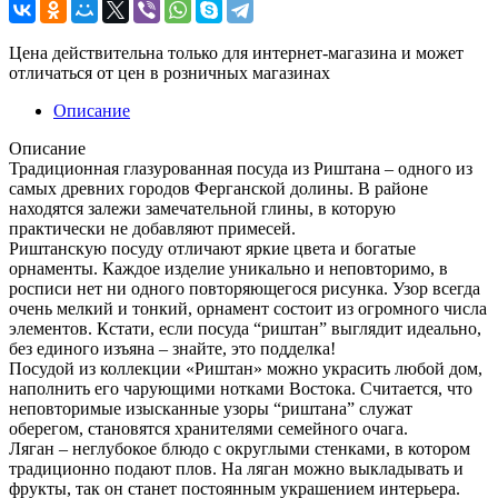
Цена действительна только для интернет-магазина и может
отличаться от цен в розничных магазинах
Описание
Описание
Традиционная глазурованная посуда из Риштана – одного из
самых древних городов Ферганской долины. В районе
находятся залежи замечательной глины, в которую
практически не добавляют примесей.
Риштанскую посуду отличают яркие цвета и богатые
орнаменты. Каждое изделие уникально и неповторимо, в
росписи нет ни одного повторяющегося рисунка. Узор всегда
очень мелкий и тонкий, орнамент состоит из огромного числа
элементов. Кстати, если посуда “риштан” выглядит идеально,
без единого изъяна – знайте, это подделка!
Посудой из коллекции «Риштан» можно украсить любой дом,
наполнить его чарующими нотками Востока. Считается, что
неповторимые изысканные узоры “риштана” служат
оберегом, становятся хранителями семейного очага.
Ляган – неглубокое блюдо с округлыми стенками, в котором
традиционно подают плов. На ляган можно выкладывать и
фрукты, так он станет постоянным украшением интерьера.