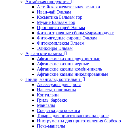
Алтайская продукция
Алтайская жевательная резинка
Иван-чай Эльзам
Косметика Бальзам гор
Мумиё Бальзам гор
Прополис-спрей Эльзам
Фито и травяные сборы Фарм-продукт
Фито-ягодные сиропы Эльзам
Фитокомплексы Эльзам
Эликсиры Эльзам
Афганские казаны
Афганские казаны двухцветные
Афганские казаны черные
Афганские казаны комби-никель
Афганские казаны никелированные
Грили, мангалы, коптильни
Аксессуары для гриля
Навесы, павильоны
Коптильни
Гриль, барбекю
Мангалы
Средства для розжига
Товары для приготовления на гриле
Инструменты для приготовления барбекю
Печь-мангалы