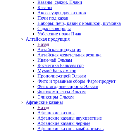
Казаны, саджи, Пчаки
Казаны
Аксессуары для казанов
Печи под казан
Наборы: печь, казан с крышкой, шумовка
Садж сковороды
Узбекские ножи Пчак
Алтайская продукция
Назад
Алтайская продукция
Алтайская жевательная резинка
Иван-чай Эльзам
Косметика Бальзам гор
Мумиё Бальзам гор
Прополис-спрей Эльзам
Фито и травяные сборы Фарм-продукт
Фито-ягодные сиропы Эльзам
Фитокомплексы Эльзам
Эликсиры Эльзам
Афганские казаны
Назад
Афганские казаны
Афганские казаны двухцветные
Афганские казаны черные
Афганские казаны комби-никель