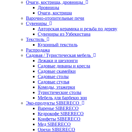
Очаги, кострища, дровницы
Дровницы
Очаги, кострища
Варочно-отопительные печи
Сувениры
Авторская керамика и резьба по дереву
Сувениры из Узбекистана
Текстиль
Кухонный текстиль
Распродажа
Садовая / Туристическая мебель
Лежаки и шезлонги
Садовые диваны и кресла
Садовые скамейки
Садовые столы
Садовые стулья
Комоды, этажерки
Туристические столы
Мебель для барбекю зон
Эко-продукты SIBERECO
Варенье SIBERECO
Кедрокофе SIBERECO
Конфеты SIBERECO
Мед SIBERECO
Орехи SIBERECO