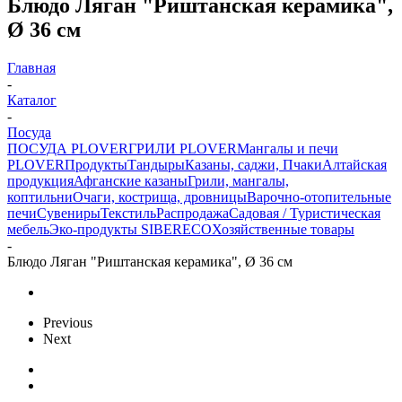
Блюдо Ляган "Риштанская керамика",
Ø 36 см
Главная
-
Каталог
-
Посуда
ПОСУДА PLOVER
ГРИЛИ PLOVER
Мангалы и печи
PLOVER
Продукты
Тандыры
Казаны, саджи, Пчаки
Алтайская
продукция
Афганские казаны
Грили, мангалы,
коптильни
Очаги, кострища, дровницы
Варочно-отопительные
печи
Сувениры
Текстиль
Распродажа
Садовая / Туристическая
мебель
Эко-продукты SIBERECO
Хозяйственные товары
-
Блюдо Ляган "Риштанская керамика", Ø 36 см
Previous
Next