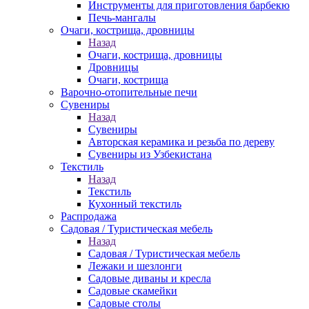
Инструменты для приготовления барбекю
Печь-мангалы
Очаги, кострища, дровницы
Назад
Очаги, кострища, дровницы
Дровницы
Очаги, кострища
Варочно-отопительные печи
Сувениры
Назад
Сувениры
Авторская керамика и резьба по дереву
Сувениры из Узбекистана
Текстиль
Назад
Текстиль
Кухонный текстиль
Распродажа
Садовая / Туристическая мебель
Назад
Садовая / Туристическая мебель
Лежаки и шезлонги
Садовые диваны и кресла
Садовые скамейки
Садовые столы