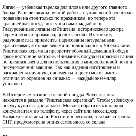
Ляган — узбекская тарелка для плова или другого главного
блюда. Раньше ляганы ручной работы с уникальной росписью
подавали на стол только по праздникам, но теперь эта
красивейшая посуда доступна нам каждый день.
Глазурованные ляганы из Риштана, исторического центра
керамического промысла, ценятся особо. Их тонкие,
радующие глаз орнаменты нарисованы натуральными
красителями, которые веками использовались в Узбекистане.
Риштанская керамика превратит обычный домашний обед в
яркое восточное застолье. Внимание: посуда из красной глины
не предназначена для использования в микроволновой печи и
посудомоечной машине. Так как изделия изготовлены и
раскрашены вручную, орнаменты и цвета могут иметь
отличия от образцов на снимках — каждый экземпляр
уникален.
В Интернет-магазине столовой посуды Plover ляганы
находятся в разделе "Риштанская керамика". Чтобы узбекскую
посуду купить с доставкой в Москве, обратитесь к нашим
консультантам по телефону, через сайт или мессенджер.
Возможна доставка по России и в регионы, а также в страны
СНГ, предусмотрена опция самовывоза со склада.