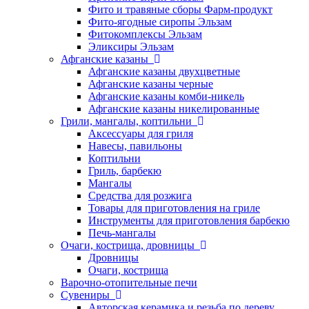
Фито и травяные сборы Фарм-продукт
Фито-ягодные сиропы Эльзам
Фитокомплексы Эльзам
Эликсиры Эльзам
Афганские казаны
Афганские казаны двухцветные
Афганские казаны черные
Афганские казаны комби-никель
Афганские казаны никелированные
Грили, мангалы, коптильни
Аксессуары для гриля
Навесы, павильоны
Коптильни
Гриль, барбекю
Мангалы
Средства для розжига
Товары для приготовления на гриле
Инструменты для приготовления барбекю
Печь-мангалы
Очаги, кострища, дровницы
Дровницы
Очаги, кострища
Варочно-отопительные печи
Сувениры
Авторская керамика и резьба по дереву