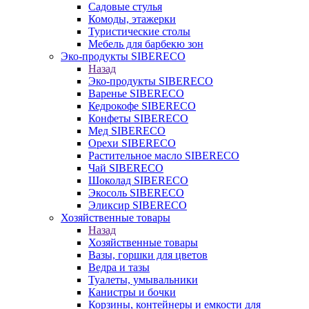
Садовые стулья
Комоды, этажерки
Туристические столы
Мебель для барбекю зон
Эко-продукты SIBERECO
Назад
Эко-продукты SIBERECO
Варенье SIBERECO
Кедрокофе SIBERECO
Конфеты SIBERECO
Мед SIBERECO
Орехи SIBERECO
Растительное масло SIBERECO
Чай SIBERECO
Шоколад SIBERECO
Экосоль SIBERECO
Эликсир SIBERECO
Хозяйственные товары
Назад
Хозяйственные товары
Вазы, горшки для цветов
Ведра и тазы
Туалеты, умывальники
Канистры и бочки
Корзины, контейнеры и емкости для