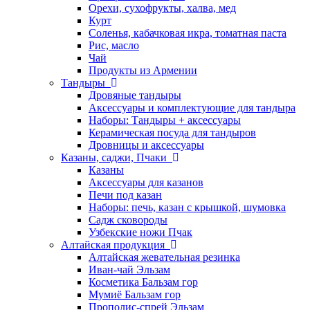
Орехи, сухофрукты, халва, мед
Курт
Соленья, кабачковая икра, томатная паста
Рис, масло
Чай
Продукты из Армении
Тандыры
Дровяные тандыры
Аксессуары и комплектующие для тандыра
Наборы: Тандыры + аксессуары
Керамическая посуда для тандыров
Дровницы и аксессуары
Казаны, саджи, Пчаки
Казаны
Аксессуары для казанов
Печи под казан
Наборы: печь, казан с крышкой, шумовка
Садж сковороды
Узбекские ножи Пчак
Алтайская продукция
Алтайская жевательная резинка
Иван-чай Эльзам
Косметика Бальзам гор
Мумиё Бальзам гор
Прополис-спрей Эльзам