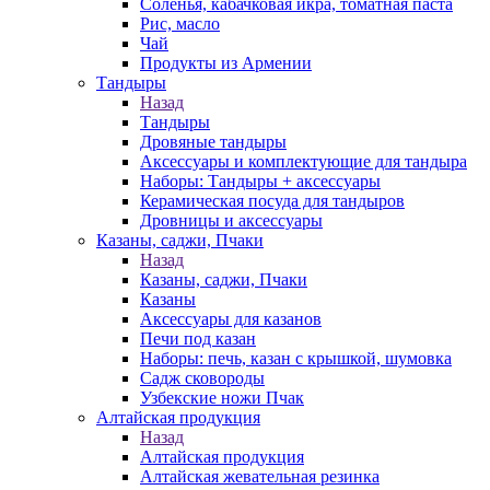
Соленья, кабачковая икра, томатная паста
Рис, масло
Чай
Продукты из Армении
Тандыры
Назад
Тандыры
Дровяные тандыры
Аксессуары и комплектующие для тандыра
Наборы: Тандыры + аксессуары
Керамическая посуда для тандыров
Дровницы и аксессуары
Казаны, саджи, Пчаки
Назад
Казаны, саджи, Пчаки
Казаны
Аксессуары для казанов
Печи под казан
Наборы: печь, казан с крышкой, шумовка
Садж сковороды
Узбекские ножи Пчак
Алтайская продукция
Назад
Алтайская продукция
Алтайская жевательная резинка