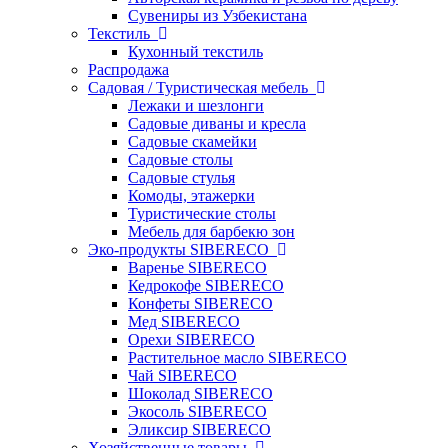
Сувениры из Узбекистана
Текстиль
Кухонный текстиль
Распродажа
Садовая / Туристическая мебель
Лежаки и шезлонги
Садовые диваны и кресла
Садовые скамейки
Садовые столы
Садовые стулья
Комоды, этажерки
Туристические столы
Мебель для барбекю зон
Эко-продукты SIBERECO
Варенье SIBERECO
Кедрокофе SIBERECO
Конфеты SIBERECO
Мед SIBERECO
Орехи SIBERECO
Растительное масло SIBERECO
Чай SIBERECO
Шоколад SIBERECO
Экосоль SIBERECO
Эликсир SIBERECO
Хозяйственные товары