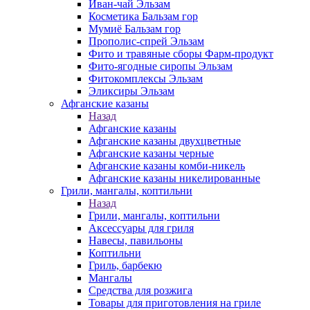
Иван-чай Эльзам
Косметика Бальзам гор
Мумиё Бальзам гор
Прополис-спрей Эльзам
Фито и травяные сборы Фарм-продукт
Фито-ягодные сиропы Эльзам
Фитокомплексы Эльзам
Эликсиры Эльзам
Афганские казаны
Назад
Афганские казаны
Афганские казаны двухцветные
Афганские казаны черные
Афганские казаны комби-никель
Афганские казаны никелированные
Грили, мангалы, коптильни
Назад
Грили, мангалы, коптильни
Аксессуары для гриля
Навесы, павильоны
Коптильни
Гриль, барбекю
Мангалы
Средства для розжига
Товары для приготовления на гриле