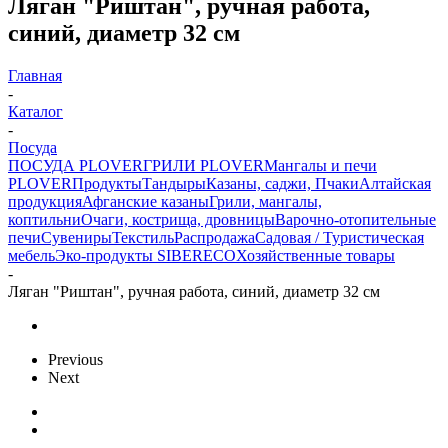
Ляган "Риштан", ручная работа,
синий, диаметр 32 см
Главная
-
Каталог
-
Посуда
ПОСУДА PLOVER
ГРИЛИ PLOVER
Мангалы и печи
PLOVER
Продукты
Тандыры
Казаны, саджи, Пчаки
Алтайская
продукция
Афганские казаны
Грили, мангалы,
коптильни
Очаги, кострища, дровницы
Варочно-отопительные
печи
Сувениры
Текстиль
Распродажа
Садовая / Туристическая
мебель
Эко-продукты SIBERECO
Хозяйственные товары
-
Ляган "Риштан", ручная работа, синий, диаметр 32 см
Previous
Next