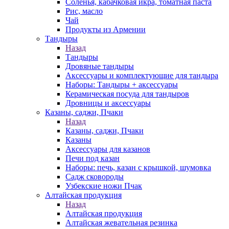
Соленья, кабачковая икра, томатная паста
Рис, масло
Чай
Продукты из Армении
Тандыры
Назад
Тандыры
Дровяные тандыры
Аксессуары и комплектующие для тандыра
Наборы: Тандыры + аксессуары
Керамическая посуда для тандыров
Дровницы и аксессуары
Казаны, саджи, Пчаки
Назад
Казаны, саджи, Пчаки
Казаны
Аксессуары для казанов
Печи под казан
Наборы: печь, казан с крышкой, шумовка
Садж сковороды
Узбекские ножи Пчак
Алтайская продукция
Назад
Алтайская продукция
Алтайская жевательная резинка