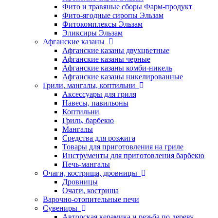
Фито и травяные сборы Фарм-продукт
Фито-ягодные сиропы Эльзам
Фитокомплексы Эльзам
Эликсиры Эльзам
Афганские казаны
Афганские казаны двухцветные
Афганские казаны черные
Афганские казаны комби-никель
Афганские казаны никелированные
Грили, мангалы, коптильни
Аксессуары для гриля
Навесы, павильоны
Коптильни
Гриль, барбекю
Мангалы
Средства для розжига
Товары для приготовления на гриле
Инструменты для приготовления барбекю
Печь-мангалы
Очаги, кострища, дровницы
Дровницы
Очаги, кострища
Варочно-отопительные печи
Сувениры
Авторская керамика и резьба по дереву