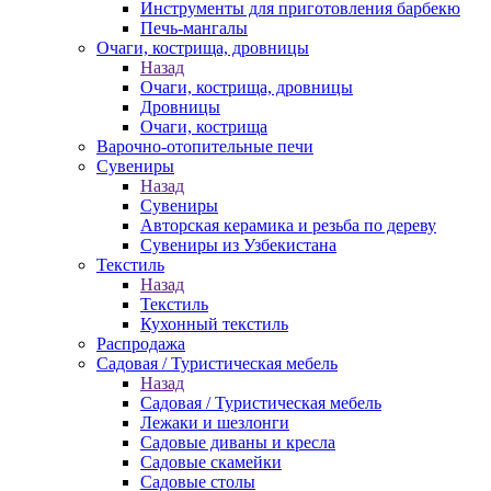
Инструменты для приготовления барбекю
Печь-мангалы
Очаги, кострища, дровницы
Назад
Очаги, кострища, дровницы
Дровницы
Очаги, кострища
Варочно-отопительные печи
Сувениры
Назад
Сувениры
Авторская керамика и резьба по дереву
Сувениры из Узбекистана
Текстиль
Назад
Текстиль
Кухонный текстиль
Распродажа
Садовая / Туристическая мебель
Назад
Садовая / Туристическая мебель
Лежаки и шезлонги
Садовые диваны и кресла
Садовые скамейки
Садовые столы