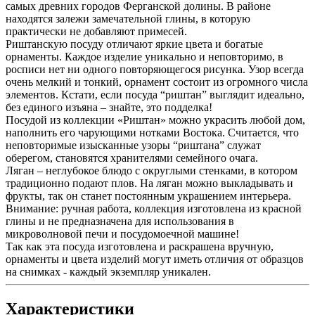
самых древних городов Ферганской долины. В районе
находятся залежи замечательной глины, в которую
практически не добавляют примесей.
Риштанскую посуду отличают яркие цвета и богатые
орнаменты. Каждое изделие уникально и неповторимо, в
росписи нет ни одного повторяющегося рисунка. Узор всегда
очень мелкий и тонкий, орнамент состоит из огромного числа
элементов. Кстати, если посуда “риштан” выглядит идеально,
без единого изъяна – знайте, это подделка!
Посудой из коллекции «Риштан» можно украсить любой дом,
наполнить его чарующими нотками Востока. Считается, что
неповторимые изысканные узоры “риштана” служат
оберегом, становятся хранителями семейного очага.
Ляган – неглубокое блюдо с округлыми стенками, в котором
традиционно подают плов. На ляган можно выкладывать и
фрукты, так он станет постоянным украшением интерьера.
Внимание: ручная работа, коллекция изготовлена из красной
глины и не предназначена для использования в
микроволновой печи и посудомоечной машине!
Так как эта посуда изготовлена и раскрашена вручную,
орнаменты и цвета изделий могут иметь отличия от образцов
на снимках - каждый экземпляр уникален.
Характеристики