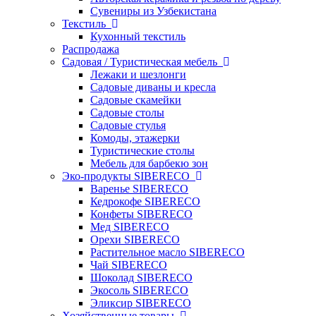
Сувениры из Узбекистана
Текстиль
Кухонный текстиль
Распродажа
Садовая / Туристическая мебель
Лежаки и шезлонги
Садовые диваны и кресла
Садовые скамейки
Садовые столы
Садовые стулья
Комоды, этажерки
Туристические столы
Мебель для барбекю зон
Эко-продукты SIBERECO
Варенье SIBERECO
Кедрокофе SIBERECO
Конфеты SIBERECO
Мед SIBERECO
Орехи SIBERECO
Растительное масло SIBERECO
Чай SIBERECO
Шоколад SIBERECO
Экосоль SIBERECO
Эликсир SIBERECO
Хозяйственные товары