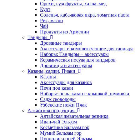
Орехи, сухофрукты, халва, мед
Курт
Соленья, кабачковая икра, томатная паста
Рис, масло
Чай
Продукты из Армении
Тандыры
Дровяные тандыры
Аксессуары и комплектующие для тандыра
Наборы: Тандыры + аксессуары
Керамическая посуда для тандыров
Дровницы и аксессуары
Казаны, саджи, Пчаки
Казаны
Аксессуары для казанов
Печи под казан
Наборы: печь, казан с крышкой, шумовка
Садж сковороды
Узбекские ножи Пчак
Алтайская продукция
Алтайская жевательная резинка
Иван-чай Эльзам
Косметика Бальзам гор
Мумиё Бальзам гор
Прополис-спрей Эльзам