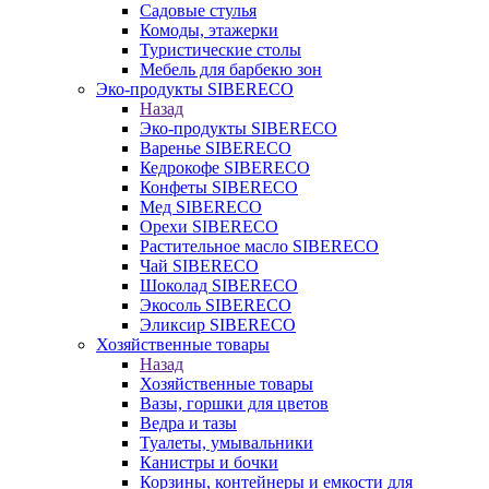
Садовые стулья
Комоды, этажерки
Туристические столы
Мебель для барбекю зон
Эко-продукты SIBERECO
Назад
Эко-продукты SIBERECO
Варенье SIBERECO
Кедрокофе SIBERECO
Конфеты SIBERECO
Мед SIBERECO
Орехи SIBERECO
Растительное масло SIBERECO
Чай SIBERECO
Шоколад SIBERECO
Экосоль SIBERECO
Эликсир SIBERECO
Хозяйственные товары
Назад
Хозяйственные товары
Вазы, горшки для цветов
Ведра и тазы
Туалеты, умывальники
Канистры и бочки
Корзины, контейнеры и емкости для