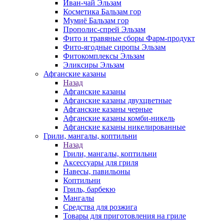
Иван-чай Эльзам
Косметика Бальзам гор
Мумиё Бальзам гор
Прополис-спрей Эльзам
Фито и травяные сборы Фарм-продукт
Фито-ягодные сиропы Эльзам
Фитокомплексы Эльзам
Эликсиры Эльзам
Афганские казаны
Назад
Афганские казаны
Афганские казаны двухцветные
Афганские казаны черные
Афганские казаны комби-никель
Афганские казаны никелированные
Грили, мангалы, коптильни
Назад
Грили, мангалы, коптильни
Аксессуары для гриля
Навесы, павильоны
Коптильни
Гриль, барбекю
Мангалы
Средства для розжига
Товары для приготовления на гриле