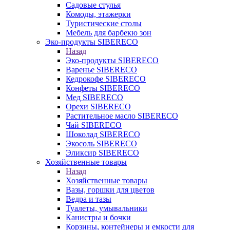
Садовые стулья
Комоды, этажерки
Туристические столы
Мебель для барбекю зон
Эко-продукты SIBERECO
Назад
Эко-продукты SIBERECO
Варенье SIBERECO
Кедрокофе SIBERECO
Конфеты SIBERECO
Мед SIBERECO
Орехи SIBERECO
Растительное масло SIBERECO
Чай SIBERECO
Шоколад SIBERECO
Экосоль SIBERECO
Эликсир SIBERECO
Хозяйственные товары
Назад
Хозяйственные товары
Вазы, горшки для цветов
Ведра и тазы
Туалеты, умывальники
Канистры и бочки
Корзины, контейнеры и емкости для