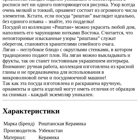
росписи нет ни одного повторяющегося рисунка. Узор всегда
очень мелкий и тонкий, орнамент состоит из огромного числа
элементов. Кстати, если посуда “риштан” выглядит идеально,
без единого изъяна – знайте, это подделка!
Посудой из коллекции «Риштан» можно украсить любой дом,
наполнить его чарующими нотками Востока. Считается, что
неповторимые изысканные узоры “риштана” служат
оберегом, становятся хранителями семейного очага.
Ляган – неглубокое блюдо с округлыми стенками, в котором
традиционно подают плов. На ляган можно выкладывать и
фрукты, так он станет постоянным украшением интерьера.
Внимание: ручная работа, коллекция изготовлена из красной
глины и не предназначена для использования в
микроволновой печи и посудомоечной машине!
Так как эта посуда изготовлена и раскрашена вручную,
орнаменты и цвета изделий могут иметь отличия от образцов
на снимках - каждый экземпляр уникален.
Характеристики
Марка (Бренд)
Риштанская Керамика
Производитель
Узбекистан
Материал:
Керамика