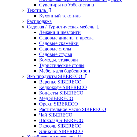
Сувениры из Узбекистана
Текстиль
Кухонный текстиль
Распродажа
Садовая / Туристическая мебель
Лежаки и шезлонги
Садовые диваны и кресла
Садовые скамейки
Садовые столы
Садовые стулья
Комоды, этажерки
Туристические столы
Мебель для барбекю зон
Эко-продукты SIBERECO
Варенье SIBERECO
Кедрокофе SIBERECO
Конфеты SIBERECO
Мед SIBERECO
Орехи SIBERECO
Растительное масло SIBERECO
Чай SIBERECO
Шоколад SIBERECO
Экосоль SIBERECO
Эликсир SIBERECO
Хозяйственные товары