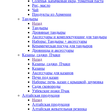
Соленья, кабачковая икра, томатная паста
Рис, масло
Чай
Продукты из Армении
Тандыры
Назад
Тандыры
Дровяные тандыры
Аксессуары и комплектующие для тандыра
Наборы: Тандыры + аксессуары
Керамическая посуда для тандыров
Дровницы и аксессуары
Казаны, саджи, Пчаки
Назад
Казаны, саджи, Пчаки
Казаны
Аксессуары для казанов
Печи под казан
Наборы: печь, казан с крышкой, шумовка
Садж сковороды
Узбекские ножи Пчак
Алтайская продукция
Назад
Алтайская продукция
Алтайская жевательная резинка