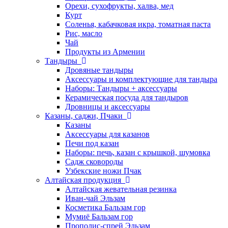
Орехи, сухофрукты, халва, мед
Курт
Соленья, кабачковая икра, томатная паста
Рис, масло
Чай
Продукты из Армении
Тандыры
Дровяные тандыры
Аксессуары и комплектующие для тандыра
Наборы: Тандыры + аксессуары
Керамическая посуда для тандыров
Дровницы и аксессуары
Казаны, саджи, Пчаки
Казаны
Аксессуары для казанов
Печи под казан
Наборы: печь, казан с крышкой, шумовка
Садж сковороды
Узбекские ножи Пчак
Алтайская продукция
Алтайская жевательная резинка
Иван-чай Эльзам
Косметика Бальзам гор
Мумиё Бальзам гор
Прополис-спрей Эльзам