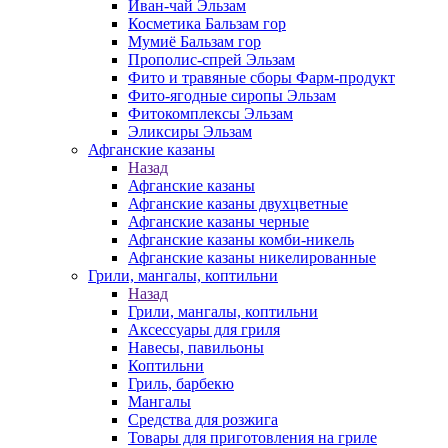
Иван-чай Эльзам
Косметика Бальзам гор
Мумиё Бальзам гор
Прополис-спрей Эльзам
Фито и травяные сборы Фарм-продукт
Фито-ягодные сиропы Эльзам
Фитокомплексы Эльзам
Эликсиры Эльзам
Афганские казаны
Назад
Афганские казаны
Афганские казаны двухцветные
Афганские казаны черные
Афганские казаны комби-никель
Афганские казаны никелированные
Грили, мангалы, коптильни
Назад
Грили, мангалы, коптильни
Аксессуары для гриля
Навесы, павильоны
Коптильни
Гриль, барбекю
Мангалы
Средства для розжига
Товары для приготовления на гриле