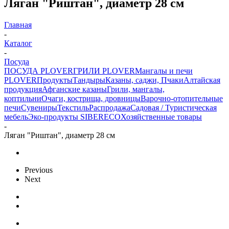
Ляган "Риштан", диаметр 28 см
Главная
-
Каталог
-
Посуда
ПОСУДА PLOVER
ГРИЛИ PLOVER
Мангалы и печи
PLOVER
Продукты
Тандыры
Казаны, саджи, Пчаки
Алтайская
продукция
Афганские казаны
Грили, мангалы,
коптильни
Очаги, кострища, дровницы
Варочно-отопительные
печи
Сувениры
Текстиль
Распродажа
Садовая / Туристическая
мебель
Эко-продукты SIBERECO
Хозяйственные товары
-
Ляган "Риштан", диаметр 28 см
Previous
Next