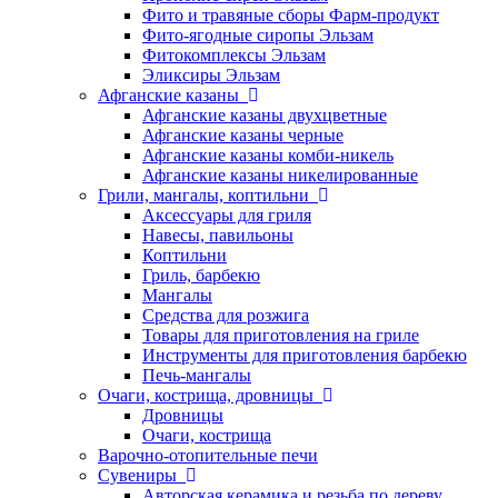
Фито и травяные сборы Фарм-продукт
Фито-ягодные сиропы Эльзам
Фитокомплексы Эльзам
Эликсиры Эльзам
Афганские казаны
Афганские казаны двухцветные
Афганские казаны черные
Афганские казаны комби-никель
Афганские казаны никелированные
Грили, мангалы, коптильни
Аксессуары для гриля
Навесы, павильоны
Коптильни
Гриль, барбекю
Мангалы
Средства для розжига
Товары для приготовления на гриле
Инструменты для приготовления барбекю
Печь-мангалы
Очаги, кострища, дровницы
Дровницы
Очаги, кострища
Варочно-отопительные печи
Сувениры
Авторская керамика и резьба по дереву