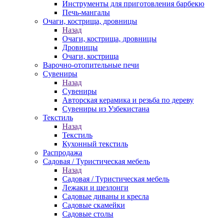
Инструменты для приготовления барбекю
Печь-мангалы
Очаги, кострища, дровницы
Назад
Очаги, кострища, дровницы
Дровницы
Очаги, кострища
Варочно-отопительные печи
Сувениры
Назад
Сувениры
Авторская керамика и резьба по дереву
Сувениры из Узбекистана
Текстиль
Назад
Текстиль
Кухонный текстиль
Распродажа
Садовая / Туристическая мебель
Назад
Садовая / Туристическая мебель
Лежаки и шезлонги
Садовые диваны и кресла
Садовые скамейки
Садовые столы