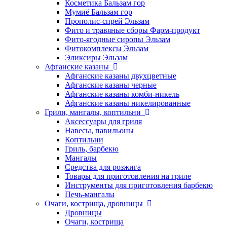
Косметика Бальзам гор
Мумиё Бальзам гор
Прополис-спрей Эльзам
Фито и травяные сборы Фарм-продукт
Фито-ягодные сиропы Эльзам
Фитокомплексы Эльзам
Эликсиры Эльзам
Афганские казаны
Афганские казаны двухцветные
Афганские казаны черные
Афганские казаны комби-никель
Афганские казаны никелированные
Грили, мангалы, коптильни
Аксессуары для гриля
Навесы, павильоны
Коптильни
Гриль, барбекю
Мангалы
Средства для розжига
Товары для приготовления на гриле
Инструменты для приготовления барбекю
Печь-мангалы
Очаги, кострища, дровницы
Дровницы
Очаги, кострища