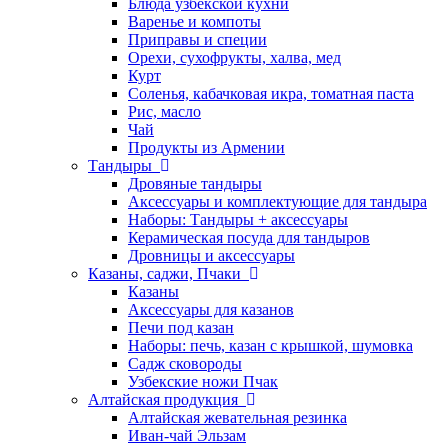
Блюда узбекской кухни
Варенье и компоты
Приправы и специи
Орехи, сухофрукты, халва, мед
Курт
Соленья, кабачковая икра, томатная паста
Рис, масло
Чай
Продукты из Армении
Тандыры
Дровяные тандыры
Аксессуары и комплектующие для тандыра
Наборы: Тандыры + аксессуары
Керамическая посуда для тандыров
Дровницы и аксессуары
Казаны, саджи, Пчаки
Казаны
Аксессуары для казанов
Печи под казан
Наборы: печь, казан с крышкой, шумовка
Садж сковороды
Узбекские ножи Пчак
Алтайская продукция
Алтайская жевательная резинка
Иван-чай Эльзам