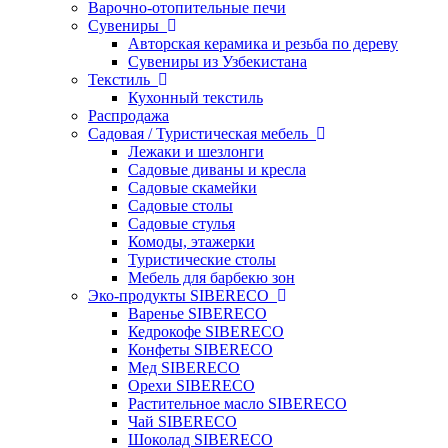
Варочно-отопительные печи
Сувениры
Авторская керамика и резьба по дереву
Сувениры из Узбекистана
Текстиль
Кухонный текстиль
Распродажа
Садовая / Туристическая мебель
Лежаки и шезлонги
Садовые диваны и кресла
Садовые скамейки
Садовые столы
Садовые стулья
Комоды, этажерки
Туристические столы
Мебель для барбекю зон
Эко-продукты SIBERECO
Варенье SIBERECO
Кедрокофе SIBERECO
Конфеты SIBERECO
Мед SIBERECO
Орехи SIBERECO
Растительное масло SIBERECO
Чай SIBERECO
Шоколад SIBERECO