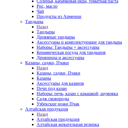
Соленья, кабачковая икра, томатная паста
Рис, масло
Чай
Продукты из Армении
Тандыры
Назад
Тандыры
Дровяные тандыры
Аксессуары и комплектующие для тандыра
Наборы: Тандыры + аксессуары
Керамическая посуда для тандыров
Дровницы и аксессуары
Казаны, саджи, Пчаки
Назад
Казаны, саджи, Пчаки
Казаны
Аксессуары для казанов
Печи под казан
Наборы: печь, казан с крышкой, шумовка
Садж сковороды
Узбекские ножи Пчак
Алтайская продукция
Назад
Алтайская продукция
Алтайская жевательная резинка