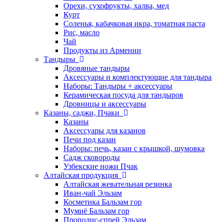
Орехи, сухофрукты, халва, мед
Курт
Соленья, кабачковая икра, томатная паста
Рис, масло
Чай
Продукты из Армении
Тандыры
Дровяные тандыры
Аксессуары и комплектующие для тандыра
Наборы: Тандыры + аксессуары
Керамическая посуда для тандыров
Дровницы и аксессуары
Казаны, саджи, Пчаки
Казаны
Аксессуары для казанов
Печи под казан
Наборы: печь, казан с крышкой, шумовка
Садж сковороды
Узбекские ножи Пчак
Алтайская продукция
Алтайская жевательная резинка
Иван-чай Эльзам
Косметика Бальзам гор
Мумиё Бальзам гор
Прополис-спрей Эльзам