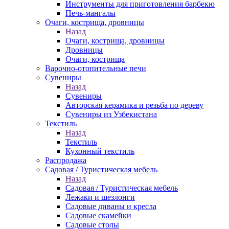
Инструменты для приготовления барбекю
Печь-мангалы
Очаги, кострища, дровницы
Назад
Очаги, кострища, дровницы
Дровницы
Очаги, кострища
Варочно-отопительные печи
Сувениры
Назад
Сувениры
Авторская керамика и резьба по дереву
Сувениры из Узбекистана
Текстиль
Назад
Текстиль
Кухонный текстиль
Распродажа
Садовая / Туристическая мебель
Назад
Садовая / Туристическая мебель
Лежаки и шезлонги
Садовые диваны и кресла
Садовые скамейки
Садовые столы