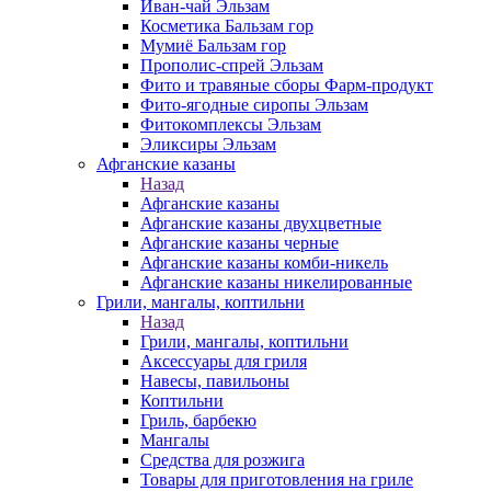
Иван-чай Эльзам
Косметика Бальзам гор
Мумиё Бальзам гор
Прополис-спрей Эльзам
Фито и травяные сборы Фарм-продукт
Фито-ягодные сиропы Эльзам
Фитокомплексы Эльзам
Эликсиры Эльзам
Афганские казаны
Назад
Афганские казаны
Афганские казаны двухцветные
Афганские казаны черные
Афганские казаны комби-никель
Афганские казаны никелированные
Грили, мангалы, коптильни
Назад
Грили, мангалы, коптильни
Аксессуары для гриля
Навесы, павильоны
Коптильни
Гриль, барбекю
Мангалы
Средства для розжига
Товары для приготовления на гриле