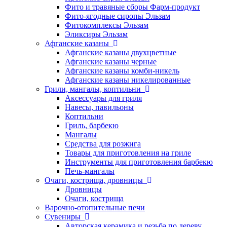
Фито и травяные сборы Фарм-продукт
Фито-ягодные сиропы Эльзам
Фитокомплексы Эльзам
Эликсиры Эльзам
Афганские казаны
Афганские казаны двухцветные
Афганские казаны черные
Афганские казаны комби-никель
Афганские казаны никелированные
Грили, мангалы, коптильни
Аксессуары для гриля
Навесы, павильоны
Коптильни
Гриль, барбекю
Мангалы
Средства для розжига
Товары для приготовления на гриле
Инструменты для приготовления барбекю
Печь-мангалы
Очаги, кострища, дровницы
Дровницы
Очаги, кострища
Варочно-отопительные печи
Сувениры
Авторская керамика и резьба по дереву