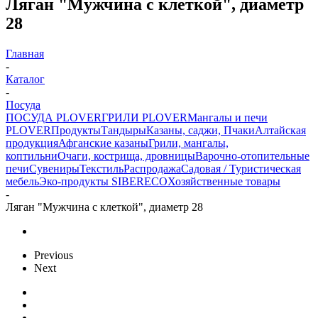
Ляган "Мужчина с клеткой", диаметр
28
Главная
-
Каталог
-
Посуда
ПОСУДА PLOVER
ГРИЛИ PLOVER
Мангалы и печи
PLOVER
Продукты
Тандыры
Казаны, саджи, Пчаки
Алтайская
продукция
Афганские казаны
Грили, мангалы,
коптильни
Очаги, кострища, дровницы
Варочно-отопительные
печи
Сувениры
Текстиль
Распродажа
Садовая / Туристическая
мебель
Эко-продукты SIBERECO
Хозяйственные товары
-
Ляган "Мужчина с клеткой", диаметр 28
Previous
Next