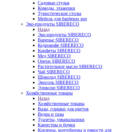
Садовые стулья
Комоды, этажерки
Туристические столы
Мебель для барбекю зон
Эко-продукты SIBERECO
Назад
Эко-продукты SIBERECO
Варенье SIBERECO
Кедрокофе SIBERECO
Конфеты SIBERECO
Мед SIBERECO
Орехи SIBERECO
Растительное масло SIBERECO
Чай SIBERECO
Шоколад SIBERECO
Экосоль SIBERECO
Эликсир SIBERECO
Хозяйственные товары
Назад
Хозяйственные товары
Вазы, горшки для цветов
Ведра и тазы
Туалеты, умывальники
Канистры и бочки
Корзины, контейнеры и емкости для