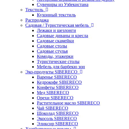
Сувениры из Узбекистана
Текстиль
Кухонный текстиль
Распродажа
Садовая / Туристическая мебель
Лежаки и шезлонги
Садовые диваны и кресла
Садовые скамейки
Садовые столы
Садовые стулья
Комоды, этажерки
Туристические столы
Мебель для барбекю зон
Эко-продукты SIBERECO
Варенье SIBERECO
Кедрокофе SIBERECO
Конфеты SIBERECO
Мед SIBERECO
Орехи SIBERECO
Растительное масло SIBERECO
Чай SIBERECO
Шоколад SIBERECO
Экосоль SIBERECO
Эликсир SIBERECO
Хозяйственные товары