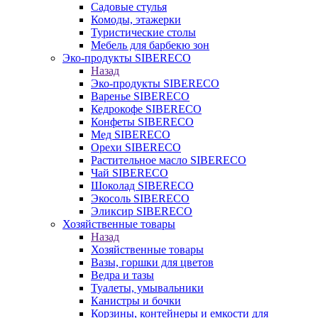
Садовые стулья
Комоды, этажерки
Туристические столы
Мебель для барбекю зон
Эко-продукты SIBERECO
Назад
Эко-продукты SIBERECO
Варенье SIBERECO
Кедрокофе SIBERECO
Конфеты SIBERECO
Мед SIBERECO
Орехи SIBERECO
Растительное масло SIBERECO
Чай SIBERECO
Шоколад SIBERECO
Экосоль SIBERECO
Эликсир SIBERECO
Хозяйственные товары
Назад
Хозяйственные товары
Вазы, горшки для цветов
Ведра и тазы
Туалеты, умывальники
Канистры и бочки
Корзины, контейнеры и емкости для