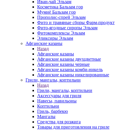
Иван-чай Эльзам
Косметика Бальзам гор
Мумиё Бальзам гор
Прополис-спрей Эльзам
Фито и травяные сборы Фарм-продукт
Фито-ягодные сиропы Эльзам
Фитокомплексы Эльзам
Эликсиры Эльзам
Афганские казаны
Назад
Афганские казаны
Афганские казаны двухцветные
Афганские казаны черные
Афганские казаны комби-никель
Афганские казаны никелированные
Грили, мангалы, коптильни
Назад
Грили, мангалы, коптильни
Аксессуары для гриля
Навесы, павильоны
Коптильни
Гриль, барбекю
Мангалы
Средства для розжига
Товары для приготовления на гриле