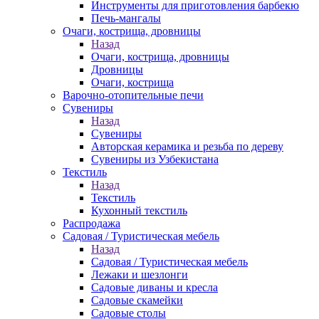
Инструменты для приготовления барбекю
Печь-мангалы
Очаги, кострища, дровницы
Назад
Очаги, кострища, дровницы
Дровницы
Очаги, кострища
Варочно-отопительные печи
Сувениры
Назад
Сувениры
Авторская керамика и резьба по дереву
Сувениры из Узбекистана
Текстиль
Назад
Текстиль
Кухонный текстиль
Распродажа
Садовая / Туристическая мебель
Назад
Садовая / Туристическая мебель
Лежаки и шезлонги
Садовые диваны и кресла
Садовые скамейки
Садовые столы