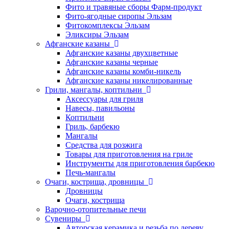
Фито и травяные сборы Фарм-продукт
Фито-ягодные сиропы Эльзам
Фитокомплексы Эльзам
Эликсиры Эльзам
Афганские казаны
Афганские казаны двухцветные
Афганские казаны черные
Афганские казаны комби-никель
Афганские казаны никелированные
Грили, мангалы, коптильни
Аксессуары для гриля
Навесы, павильоны
Коптильни
Гриль, барбекю
Мангалы
Средства для розжига
Товары для приготовления на гриле
Инструменты для приготовления барбекю
Печь-мангалы
Очаги, кострища, дровницы
Дровницы
Очаги, кострища
Варочно-отопительные печи
Сувениры
Авторская керамика и резьба по дереву