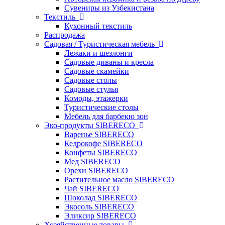
Сувениры из Узбекистана
Текстиль
Кухонный текстиль
Распродажа
Садовая / Туристическая мебель
Лежаки и шезлонги
Садовые диваны и кресла
Садовые скамейки
Садовые столы
Садовые стулья
Комоды, этажерки
Туристические столы
Мебель для барбекю зон
Эко-продукты SIBERECO
Варенье SIBERECO
Кедрокофе SIBERECO
Конфеты SIBERECO
Мед SIBERECO
Орехи SIBERECO
Растительное масло SIBERECO
Чай SIBERECO
Шоколад SIBERECO
Экосоль SIBERECO
Эликсир SIBERECO
Хозяйственные товары