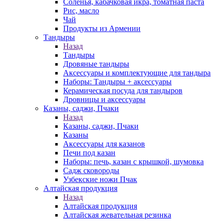
Соленья, кабачковая икра, томатная паста
Рис, масло
Чай
Продукты из Армении
Тандыры
Назад
Тандыры
Дровяные тандыры
Аксессуары и комплектующие для тандыра
Наборы: Тандыры + аксессуары
Керамическая посуда для тандыров
Дровницы и аксессуары
Казаны, саджи, Пчаки
Назад
Казаны, саджи, Пчаки
Казаны
Аксессуары для казанов
Печи под казан
Наборы: печь, казан с крышкой, шумовка
Садж сковороды
Узбекские ножи Пчак
Алтайская продукция
Назад
Алтайская продукция
Алтайская жевательная резинка