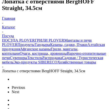
Лопатка с отверстиями BergHOFF
Straight, 34.5см
Главная
-
Каталог
-
Посуда
ПОСУДА PLOVER
ГРИЛИ PLOVER
Мангалы и печи
PLOVER
Продукты
Тандыры
Казаны, саджи, Пчаки
Алтайская
продукция
Афганские казаны
Грили, мангалы,
коптильни
Очаги, кострища, дровницы
Варочно-отопительные
печи
Сувениры
Текстиль
Распродажа
Садовая / Туристическая
мебель
Эко-продукты SIBERECO
Хозяйственные товары
-
Лопатка с отверстиями BergHOFF Straight, 34.5см
Previous
Next