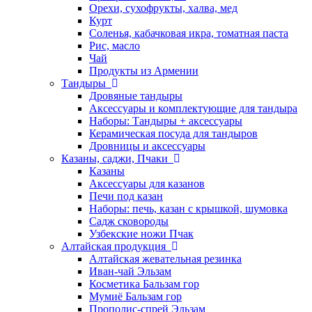
Орехи, сухофрукты, халва, мед
Курт
Соленья, кабачковая икра, томатная паста
Рис, масло
Чай
Продукты из Армении
Тандыры
Дровяные тандыры
Аксессуары и комплектующие для тандыра
Наборы: Тандыры + аксессуары
Керамическая посуда для тандыров
Дровницы и аксессуары
Казаны, саджи, Пчаки
Казаны
Аксессуары для казанов
Печи под казан
Наборы: печь, казан с крышкой, шумовка
Садж сковороды
Узбекские ножи Пчак
Алтайская продукция
Алтайская жевательная резинка
Иван-чай Эльзам
Косметика Бальзам гор
Мумиё Бальзам гор
Прополис-спрей Эльзам