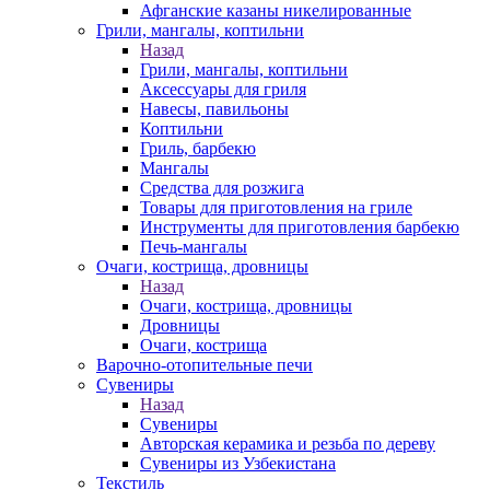
Афганские казаны никелированные
Грили, мангалы, коптильни
Назад
Грили, мангалы, коптильни
Аксессуары для гриля
Навесы, павильоны
Коптильни
Гриль, барбекю
Мангалы
Средства для розжига
Товары для приготовления на гриле
Инструменты для приготовления барбекю
Печь-мангалы
Очаги, кострища, дровницы
Назад
Очаги, кострища, дровницы
Дровницы
Очаги, кострища
Варочно-отопительные печи
Сувениры
Назад
Сувениры
Авторская керамика и резьба по дереву
Сувениры из Узбекистана
Текстиль