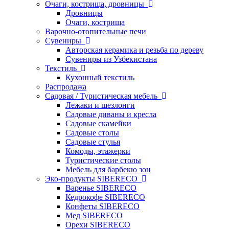
Очаги, кострища, дровницы
Дровницы
Очаги, кострища
Варочно-отопительные печи
Сувениры
Авторская керамика и резьба по дереву
Сувениры из Узбекистана
Текстиль
Кухонный текстиль
Распродажа
Садовая / Туристическая мебель
Лежаки и шезлонги
Садовые диваны и кресла
Садовые скамейки
Садовые столы
Садовые стулья
Комоды, этажерки
Туристические столы
Мебель для барбекю зон
Эко-продукты SIBERECO
Варенье SIBERECO
Кедрокофе SIBERECO
Конфеты SIBERECO
Мед SIBERECO
Орехи SIBERECO