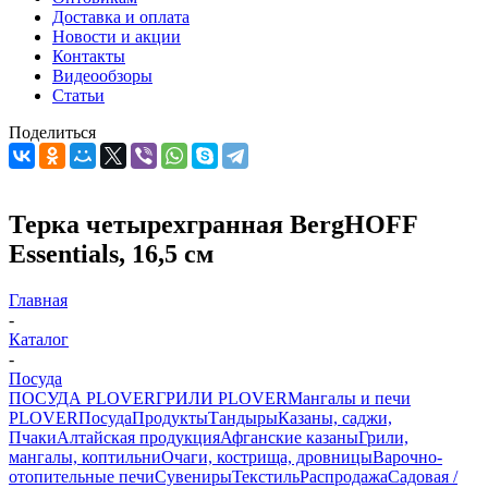
Доставка и оплата
Новости и акции
Контакты
Видеообзоры
Статьи
Поделиться
Терка четырехгранная BergHOFF
Essentials, 16,5 см
Главная
-
Каталог
-
Посуда
ПОСУДА PLOVER
ГРИЛИ PLOVER
Мангалы и печи
PLOVER
Посуда
Продукты
Тандыры
Казаны, саджи,
Пчаки
Алтайская продукция
Афганские казаны
Грили,
мангалы, коптильни
Очаги, кострища, дровницы
Варочно-
отопительные печи
Сувениры
Текстиль
Распродажа
Садовая /