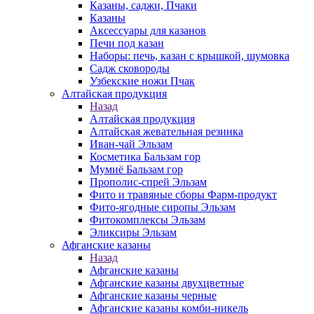
Казаны, саджи, Пчаки
Казаны
Аксессуары для казанов
Печи под казан
Наборы: печь, казан с крышкой, шумовка
Садж сковороды
Узбекские ножи Пчак
Алтайская продукция
Назад
Алтайская продукция
Алтайская жевательная резинка
Иван-чай Эльзам
Косметика Бальзам гор
Мумиё Бальзам гор
Прополис-спрей Эльзам
Фито и травяные сборы Фарм-продукт
Фито-ягодные сиропы Эльзам
Фитокомплексы Эльзам
Эликсиры Эльзам
Афганские казаны
Назад
Афганские казаны
Афганские казаны двухцветные
Афганские казаны черные
Афганские казаны комби-никель