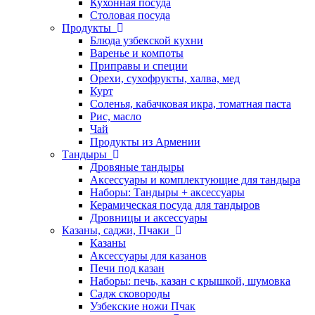
Кухонная посуда
Столовая посуда
Продукты
Блюда узбекской кухни
Варенье и компоты
Приправы и специи
Орехи, сухофрукты, халва, мед
Курт
Соленья, кабачковая икра, томатная паста
Рис, масло
Чай
Продукты из Армении
Тандыры
Дровяные тандыры
Аксессуары и комплектующие для тандыра
Наборы: Тандыры + аксессуары
Керамическая посуда для тандыров
Дровницы и аксессуары
Казаны, саджи, Пчаки
Казаны
Аксессуары для казанов
Печи под казан
Наборы: печь, казан с крышкой, шумовка
Садж сковороды
Узбекские ножи Пчак