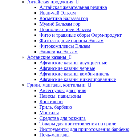
Алтайская продукция
Алтайская жевательная резинка
Иван-чай Эльзам
Косметика Бальзам гор
Мумиё Бальзам гор
Прополис-спрей Эльзам
Фито и травяные сборы Фарм-продукт
Фито-ягодные сиропы Эльзам
Фитокомплексы Эльзам
Эликсиры Эльзам
Афганские казаны
Афганские казаны двухцветные
Афганские казаны черные
Афганские казаны комби-никель
Афганские казаны никелированные
Грили, мангалы, коптильни
Аксессуары для гриля
Навесы, павильоны
Коптильни
Гриль, барбекю
Мангалы
Средства для розжига
Товары для приготовления на гриле
Инструменты для приготовления барбекю
Печь-мангалы