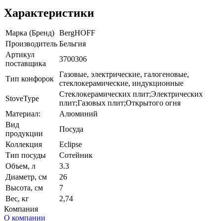
Характеристики
Марка (Бренд)
BergHOFF
Производитель
Бельгия
Артикул
3700306
поставщика
Газовые, электрические, галогеновые,
Тип конфорок
стеклокерамические, индукционные
Стеклокерамических плит;Электрических
StoveType
плит;Газовых плит;Открытого огня
Материал:
Алюминий
Вид
Посуда
продукции
Коллекция
Eclipse
Тип посуды
Сотейник
Объем, л
3.3
Диаметр, см
26
Высота, см
7
Вес, кг
2,74
Компания
О компании