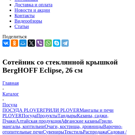
Доставка и оплата
Новости и акции
Контакты
Видеообзоры
Статьи
Поделиться
Сотейник со стеклянной крышкой
BergHOFF Eclipse, 26 см
Главная
-
Каталог
-
Посуда
ПОСУДА PLOVER
ГРИЛИ PLOVER
Мангалы и печи
PLOVER
Посуда
Продукты
Тандыры
Казаны, саджи,
Пчаки
Алтайская продукция
Афганские казаны
Грили,
мангалы, коптильни
Очаги, кострища, дровницы
Варочно-
отопительные печи
Сувениры
Текстиль
Распродажа
Садовая /