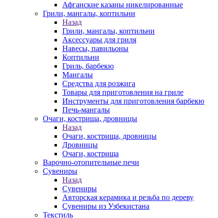
Афганские казаны никелированные
Грили, мангалы, коптильни
Назад
Грили, мангалы, коптильни
Аксессуары для гриля
Навесы, павильоны
Коптильни
Гриль, барбекю
Мангалы
Средства для розжига
Товары для приготовления на гриле
Инструменты для приготовления барбекю
Печь-мангалы
Очаги, кострища, дровницы
Назад
Очаги, кострища, дровницы
Дровницы
Очаги, кострища
Варочно-отопительные печи
Сувениры
Назад
Сувениры
Авторская керамика и резьба по дереву
Сувениры из Узбекистана
Текстиль