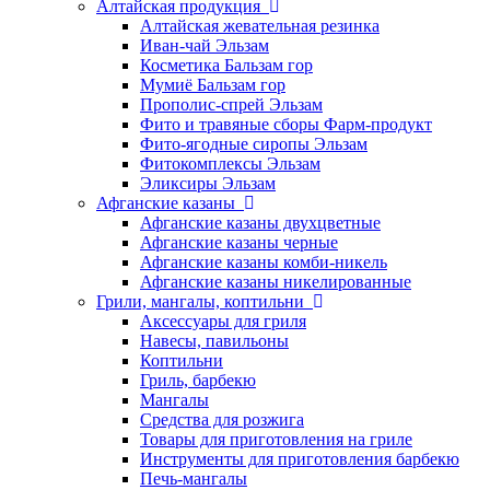
Алтайская продукция
Алтайская жевательная резинка
Иван-чай Эльзам
Косметика Бальзам гор
Мумиё Бальзам гор
Прополис-спрей Эльзам
Фито и травяные сборы Фарм-продукт
Фито-ягодные сиропы Эльзам
Фитокомплексы Эльзам
Эликсиры Эльзам
Афганские казаны
Афганские казаны двухцветные
Афганские казаны черные
Афганские казаны комби-никель
Афганские казаны никелированные
Грили, мангалы, коптильни
Аксессуары для гриля
Навесы, павильоны
Коптильни
Гриль, барбекю
Мангалы
Средства для розжига
Товары для приготовления на гриле
Инструменты для приготовления барбекю
Печь-мангалы