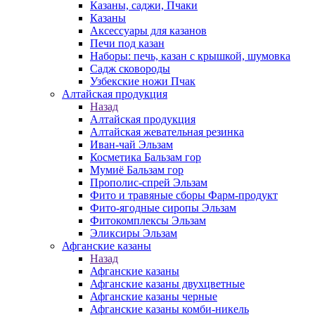
Казаны, саджи, Пчаки
Казаны
Аксессуары для казанов
Печи под казан
Наборы: печь, казан с крышкой, шумовка
Садж сковороды
Узбекские ножи Пчак
Алтайская продукция
Назад
Алтайская продукция
Алтайская жевательная резинка
Иван-чай Эльзам
Косметика Бальзам гор
Мумиё Бальзам гор
Прополис-спрей Эльзам
Фито и травяные сборы Фарм-продукт
Фито-ягодные сиропы Эльзам
Фитокомплексы Эльзам
Эликсиры Эльзам
Афганские казаны
Назад
Афганские казаны
Афганские казаны двухцветные
Афганские казаны черные
Афганские казаны комби-никель