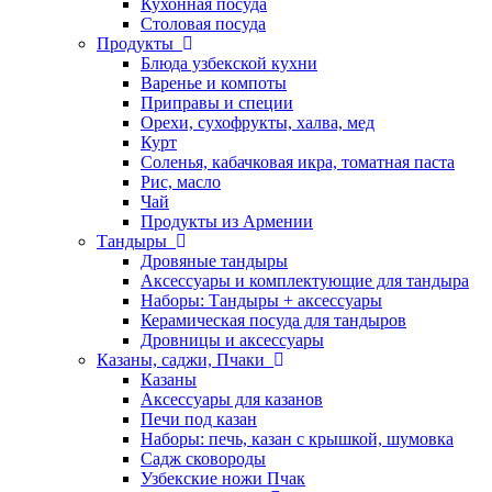
Кухонная посуда
Столовая посуда
Продукты
Блюда узбекской кухни
Варенье и компоты
Приправы и специи
Орехи, сухофрукты, халва, мед
Курт
Соленья, кабачковая икра, томатная паста
Рис, масло
Чай
Продукты из Армении
Тандыры
Дровяные тандыры
Аксессуары и комплектующие для тандыра
Наборы: Тандыры + аксессуары
Керамическая посуда для тандыров
Дровницы и аксессуары
Казаны, саджи, Пчаки
Казаны
Аксессуары для казанов
Печи под казан
Наборы: печь, казан с крышкой, шумовка
Садж сковороды
Узбекские ножи Пчак