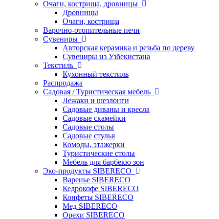
Очаги, кострища, дровницы
Дровницы
Очаги, кострища
Варочно-отопительные печи
Сувениры
Авторская керамика и резьба по дереву
Сувениры из Узбекистана
Текстиль
Кухонный текстиль
Распродажа
Садовая / Туристическая мебель
Лежаки и шезлонги
Садовые диваны и кресла
Садовые скамейки
Садовые столы
Садовые стулья
Комоды, этажерки
Туристические столы
Мебель для барбекю зон
Эко-продукты SIBERECO
Варенье SIBERECO
Кедрокофе SIBERECO
Конфеты SIBERECO
Мед SIBERECO
Орехи SIBERECO