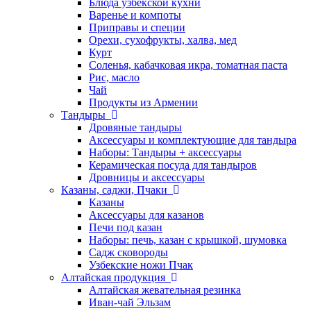
Блюда узбекской кухни
Варенье и компоты
Приправы и специи
Орехи, сухофрукты, халва, мед
Курт
Соленья, кабачковая икра, томатная паста
Рис, масло
Чай
Продукты из Армении
Тандыры
Дровяные тандыры
Аксессуары и комплектующие для тандыра
Наборы: Тандыры + аксессуары
Керамическая посуда для тандыров
Дровницы и аксессуары
Казаны, саджи, Пчаки
Казаны
Аксессуары для казанов
Печи под казан
Наборы: печь, казан с крышкой, шумовка
Садж сковороды
Узбекские ножи Пчак
Алтайская продукция
Алтайская жевательная резинка
Иван-чай Эльзам