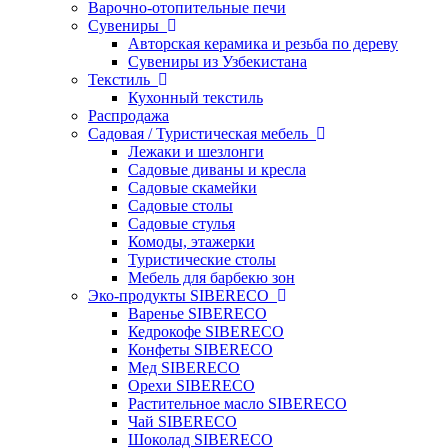
Варочно-отопительные печи
Сувениры
Авторская керамика и резьба по дереву
Сувениры из Узбекистана
Текстиль
Кухонный текстиль
Распродажа
Садовая / Туристическая мебель
Лежаки и шезлонги
Садовые диваны и кресла
Садовые скамейки
Садовые столы
Садовые стулья
Комоды, этажерки
Туристические столы
Мебель для барбекю зон
Эко-продукты SIBERECO
Варенье SIBERECO
Кедрокофе SIBERECO
Конфеты SIBERECO
Мед SIBERECO
Орехи SIBERECO
Растительное масло SIBERECO
Чай SIBERECO
Шоколад SIBERECO