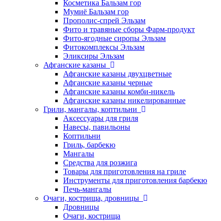
Косметика Бальзам гор
Мумиё Бальзам гор
Прополис-спрей Эльзам
Фито и травяные сборы Фарм-продукт
Фито-ягодные сиропы Эльзам
Фитокомплексы Эльзам
Эликсиры Эльзам
Афганские казаны
Афганские казаны двухцветные
Афганские казаны черные
Афганские казаны комби-никель
Афганские казаны никелированные
Грили, мангалы, коптильни
Аксессуары для гриля
Навесы, павильоны
Коптильни
Гриль, барбекю
Мангалы
Средства для розжига
Товары для приготовления на гриле
Инструменты для приготовления барбекю
Печь-мангалы
Очаги, кострища, дровницы
Дровницы
Очаги, кострища