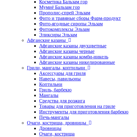
Косметика Бальзам гор
Мумиё Бальзам гор
Прополис-спрей Эльзам
Фито и травяные сборы Фарм-продукт
Фито-ягодные сиропы Эльзам
Фитокомплексы Эльзам
Эликсиры Эльзам
Афганские казаны
Афганские казаны двухцветные
Афганские казаны черные
Афганские казаны комби-никель
Афганские казаны никелированные
Грили, мангалы, коптильни
Аксессуары для гриля
Навесы, павильоны
Коптильни
Гриль, барбекю
Мангалы
Средства для розжига
Товары для приготовления на гриле
Инструменты для приготовления барбекю
Печь-мангалы
Очаги, кострища, дровницы
Дровницы
Очаги, кострища