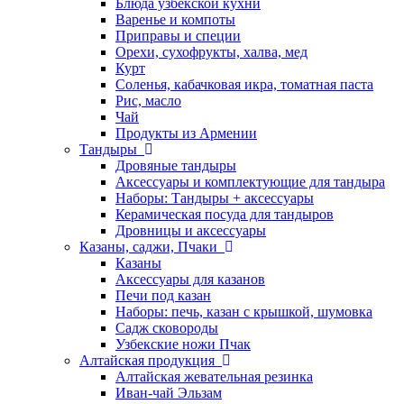
Блюда узбекской кухни
Варенье и компоты
Приправы и специи
Орехи, сухофрукты, халва, мед
Курт
Соленья, кабачковая икра, томатная паста
Рис, масло
Чай
Продукты из Армении
Тандыры
Дровяные тандыры
Аксессуары и комплектующие для тандыра
Наборы: Тандыры + аксессуары
Керамическая посуда для тандыров
Дровницы и аксессуары
Казаны, саджи, Пчаки
Казаны
Аксессуары для казанов
Печи под казан
Наборы: печь, казан с крышкой, шумовка
Садж сковороды
Узбекские ножи Пчак
Алтайская продукция
Алтайская жевательная резинка
Иван-чай Эльзам