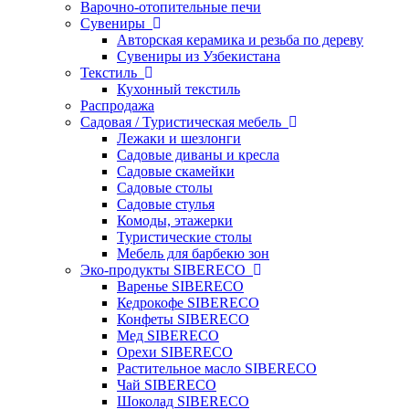
Варочно-отопительные печи
Сувениры
Авторская керамика и резьба по дереву
Сувениры из Узбекистана
Текстиль
Кухонный текстиль
Распродажа
Садовая / Туристическая мебель
Лежаки и шезлонги
Садовые диваны и кресла
Садовые скамейки
Садовые столы
Садовые стулья
Комоды, этажерки
Туристические столы
Мебель для барбекю зон
Эко-продукты SIBERECO
Варенье SIBERECO
Кедрокофе SIBERECO
Конфеты SIBERECO
Мед SIBERECO
Орехи SIBERECO
Растительное масло SIBERECO
Чай SIBERECO
Шоколад SIBERECO