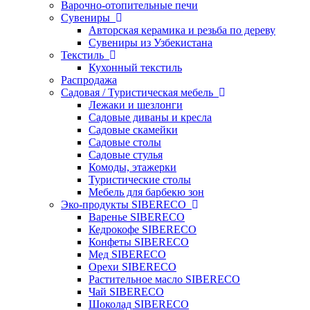
Варочно-отопительные печи
Сувениры
Авторская керамика и резьба по дереву
Сувениры из Узбекистана
Текстиль
Кухонный текстиль
Распродажа
Садовая / Туристическая мебель
Лежаки и шезлонги
Садовые диваны и кресла
Садовые скамейки
Садовые столы
Садовые стулья
Комоды, этажерки
Туристические столы
Мебель для барбекю зон
Эко-продукты SIBERECO
Варенье SIBERECO
Кедрокофе SIBERECO
Конфеты SIBERECO
Мед SIBERECO
Орехи SIBERECO
Растительное масло SIBERECO
Чай SIBERECO
Шоколад SIBERECO