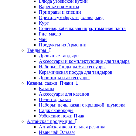
Блюда узбекской кухни
Варенье и компоты
Приправы и специи
Орехи, сухофрукты, халва, мед
Курт
Соленья, кабачковая икра, томатная паста
Рис, масло
Чай
Продукты из Армении
Тандыры
Дровяные тандыры
Аксессуары и комплектующие для тандыра
Наборы: Тандыры + аксессуары
Керамическая посуда для тандыров
Дровницы и аксессуары
Казаны, саджи, Пчаки
Казаны
Аксессуары для казанов
Печи под казан
Наборы: печь, казан с крышкой, шумовка
Садж сковороды
Узбекские ножи Пчак
Алтайская продукция
Алтайская жевательная резинка
Иван-чай Эльзам