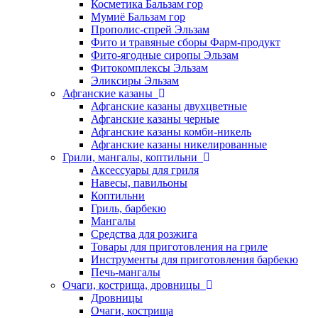
Косметика Бальзам гор
Мумиё Бальзам гор
Прополис-спрей Эльзам
Фито и травяные сборы Фарм-продукт
Фито-ягодные сиропы Эльзам
Фитокомплексы Эльзам
Эликсиры Эльзам
Афганские казаны
Афганские казаны двухцветные
Афганские казаны черные
Афганские казаны комби-никель
Афганские казаны никелированные
Грили, мангалы, коптильни
Аксессуары для гриля
Навесы, павильоны
Коптильни
Гриль, барбекю
Мангалы
Средства для розжига
Товары для приготовления на гриле
Инструменты для приготовления барбекю
Печь-мангалы
Очаги, кострища, дровницы
Дровницы
Очаги, кострища