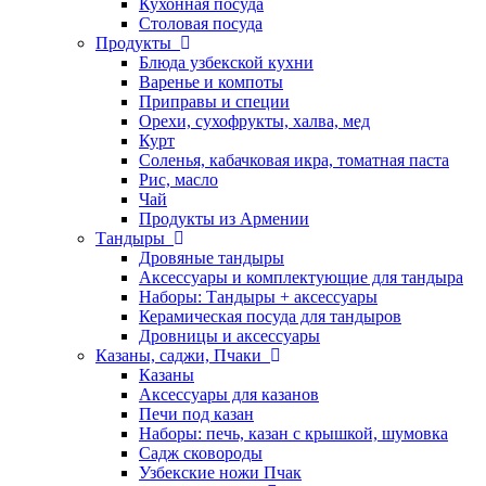
Кухонная посуда
Столовая посуда
Продукты
Блюда узбекской кухни
Варенье и компоты
Приправы и специи
Орехи, сухофрукты, халва, мед
Курт
Соленья, кабачковая икра, томатная паста
Рис, масло
Чай
Продукты из Армении
Тандыры
Дровяные тандыры
Аксессуары и комплектующие для тандыра
Наборы: Тандыры + аксессуары
Керамическая посуда для тандыров
Дровницы и аксессуары
Казаны, саджи, Пчаки
Казаны
Аксессуары для казанов
Печи под казан
Наборы: печь, казан с крышкой, шумовка
Садж сковороды
Узбекские ножи Пчак