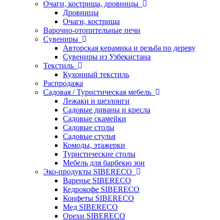
Очаги, кострища, дровницы
Дровницы
Очаги, кострища
Варочно-отопительные печи
Сувениры
Авторская керамика и резьба по дереву
Сувениры из Узбекистана
Текстиль
Кухонный текстиль
Распродажа
Садовая / Туристическая мебель
Лежаки и шезлонги
Садовые диваны и кресла
Садовые скамейки
Садовые столы
Садовые стулья
Комоды, этажерки
Туристические столы
Мебель для барбекю зон
Эко-продукты SIBERECO
Варенье SIBERECO
Кедрокофе SIBERECO
Конфеты SIBERECO
Мед SIBERECO
Орехи SIBERECO