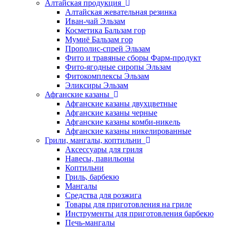
Алтайская продукция
Алтайская жевательная резинка
Иван-чай Эльзам
Косметика Бальзам гор
Мумиё Бальзам гор
Прополис-спрей Эльзам
Фито и травяные сборы Фарм-продукт
Фито-ягодные сиропы Эльзам
Фитокомплексы Эльзам
Эликсиры Эльзам
Афганские казаны
Афганские казаны двухцветные
Афганские казаны черные
Афганские казаны комби-никель
Афганские казаны никелированные
Грили, мангалы, коптильни
Аксессуары для гриля
Навесы, павильоны
Коптильни
Гриль, барбекю
Мангалы
Средства для розжига
Товары для приготовления на гриле
Инструменты для приготовления барбекю
Печь-мангалы