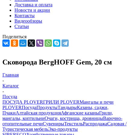
Доставка и оплата
Новости и акции
Контакты
Видеообзоры
Статьи
Поделиться
Сковорода BergHOFF Gem, 20 см
Главная
-
Каталог
-
Посуда
ПОСУДА PLOVER
ГРИЛИ PLOVER
Мангалы и печи
PLOVER
Посуда
Продукты
Тандыры
Казаны, саджи,
Пчаки
Алтайская продукция
Афганские казаны
Грили,
мангалы, коптильни
Очаги, кострища, дровницы
Варочно-
отопительные печи
Сувениры
Текстиль
Распродажа
Садовая /
Туристическая мебель
Эко-продукты
SIBERECO
Хозяйственные товары