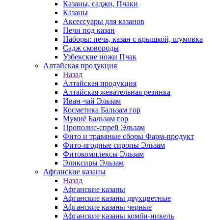
Казаны, саджи, Пчаки
Казаны
Аксессуары для казанов
Печи под казан
Наборы: печь, казан с крышкой, шумовка
Садж сковороды
Узбекские ножи Пчак
Алтайская продукция
Назад
Алтайская продукция
Алтайская жевательная резинка
Иван-чай Эльзам
Косметика Бальзам гор
Мумиё Бальзам гор
Прополис-спрей Эльзам
Фито и травяные сборы Фарм-продукт
Фито-ягодные сиропы Эльзам
Фитокомплексы Эльзам
Эликсиры Эльзам
Афганские казаны
Назад
Афганские казаны
Афганские казаны двухцветные
Афганские казаны черные
Афганские казаны комби-никель