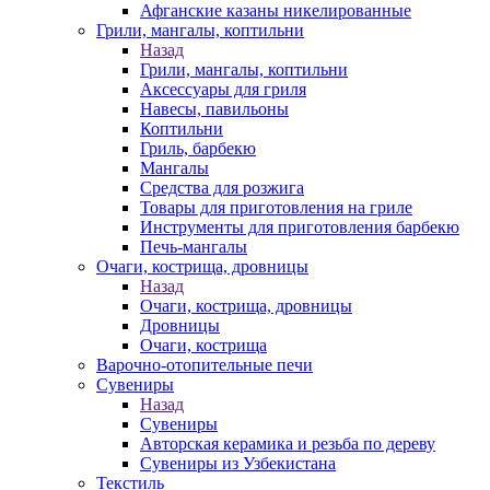
Афганские казаны никелированные
Грили, мангалы, коптильни
Назад
Грили, мангалы, коптильни
Аксессуары для гриля
Навесы, павильоны
Коптильни
Гриль, барбекю
Мангалы
Средства для розжига
Товары для приготовления на гриле
Инструменты для приготовления барбекю
Печь-мангалы
Очаги, кострища, дровницы
Назад
Очаги, кострища, дровницы
Дровницы
Очаги, кострища
Варочно-отопительные печи
Сувениры
Назад
Сувениры
Авторская керамика и резьба по дереву
Сувениры из Узбекистана
Текстиль