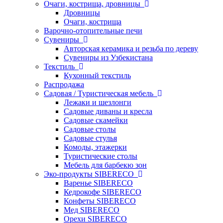
Очаги, кострища, дровницы
Дровницы
Очаги, кострища
Варочно-отопительные печи
Сувениры
Авторская керамика и резьба по дереву
Сувениры из Узбекистана
Текстиль
Кухонный текстиль
Распродажа
Садовая / Туристическая мебель
Лежаки и шезлонги
Садовые диваны и кресла
Садовые скамейки
Садовые столы
Садовые стулья
Комоды, этажерки
Туристические столы
Мебель для барбекю зон
Эко-продукты SIBERECO
Варенье SIBERECO
Кедрокофе SIBERECO
Конфеты SIBERECO
Мед SIBERECO
Орехи SIBERECO