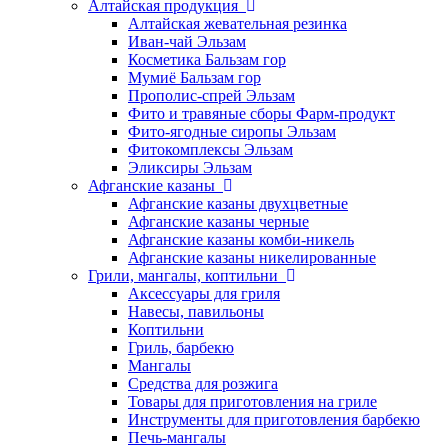
Алтайская продукция
Алтайская жевательная резинка
Иван-чай Эльзам
Косметика Бальзам гор
Мумиё Бальзам гор
Прополис-спрей Эльзам
Фито и травяные сборы Фарм-продукт
Фито-ягодные сиропы Эльзам
Фитокомплексы Эльзам
Эликсиры Эльзам
Афганские казаны
Афганские казаны двухцветные
Афганские казаны черные
Афганские казаны комби-никель
Афганские казаны никелированные
Грили, мангалы, коптильни
Аксессуары для гриля
Навесы, павильоны
Коптильни
Гриль, барбекю
Мангалы
Средства для розжига
Товары для приготовления на гриле
Инструменты для приготовления барбекю
Печь-мангалы