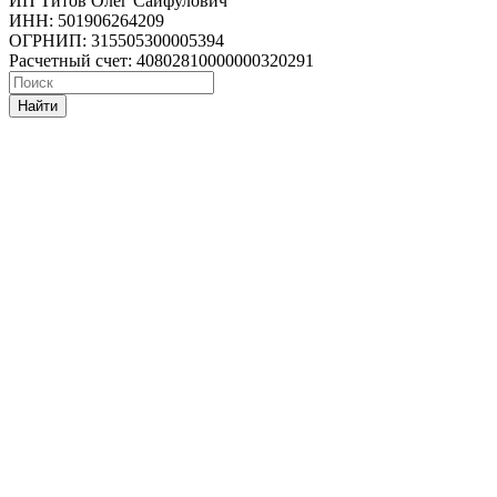
ИП Титов Олег Сайфулович
ИНН: 501906264209
ОГРНИП: 315505300005394
Расчетный счет: 40802810000000320291
Найти