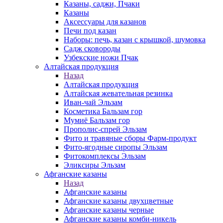
Казаны, саджи, Пчаки
Казаны
Аксессуары для казанов
Печи под казан
Наборы: печь, казан с крышкой, шумовка
Садж сковороды
Узбекские ножи Пчак
Алтайская продукция
Назад
Алтайская продукция
Алтайская жевательная резинка
Иван-чай Эльзам
Косметика Бальзам гор
Мумиё Бальзам гор
Прополис-спрей Эльзам
Фито и травяные сборы Фарм-продукт
Фито-ягодные сиропы Эльзам
Фитокомплексы Эльзам
Эликсиры Эльзам
Афганские казаны
Назад
Афганские казаны
Афганские казаны двухцветные
Афганские казаны черные
Афганские казаны комби-никель