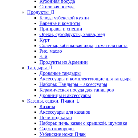
Кухонная посуда
Столовая посуда
Продукты
Блюда узбекской кухни
Варенье и компоты
Приправы и специи
Орехи, сухофрукты, халва, мед
Курт
Соленья, кабачковая икра, томатная паста
Рис, масло
Чай
Продукты из Армении
Тандыры
Дровяные тандыры
Аксессуары и комплектующие для тандыра
Наборы: Тандыры + аксессуары
Керамическая посуда для тандыров
Дровницы и аксессуары
Казаны, саджи, Пчаки
Казаны
Аксессуары для казанов
Печи под казан
Наборы: печь, казан с крышкой, шумовка
Садж сковороды
Узбекские ножи Пчак