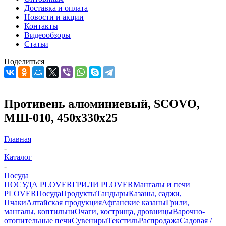
Доставка и оплата
Новости и акции
Контакты
Видеообзоры
Статьи
Поделиться
Противень алюминиевый, SCOVO,
МШ-010, 450х330х25
Главная
-
Каталог
-
Посуда
ПОСУДА PLOVER
ГРИЛИ PLOVER
Мангалы и печи
PLOVER
Посуда
Продукты
Тандыры
Казаны, саджи,
Пчаки
Алтайская продукция
Афганские казаны
Грили,
мангалы, коптильни
Очаги, кострища, дровницы
Варочно-
отопительные печи
Сувениры
Текстиль
Распродажа
Садовая /