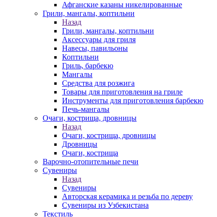
Афганские казаны никелированные
Грили, мангалы, коптильни
Назад
Грили, мангалы, коптильни
Аксессуары для гриля
Навесы, павильоны
Коптильни
Гриль, барбекю
Мангалы
Средства для розжига
Товары для приготовления на гриле
Инструменты для приготовления барбекю
Печь-мангалы
Очаги, кострища, дровницы
Назад
Очаги, кострища, дровницы
Дровницы
Очаги, кострища
Варочно-отопительные печи
Сувениры
Назад
Сувениры
Авторская керамика и резьба по дереву
Сувениры из Узбекистана
Текстиль