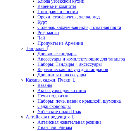
Блюда узбекской кухни
Варенье и компоты
Приправы и специи
Орехи, сухофрукты, халва, мед
Курт
Соленья, кабачковая икра, томатная паста
Рис, масло
Чай
Продукты из Армении
Тандыры
Дровяные тандыры
Аксессуары и комплектующие для тандыра
Наборы: Тандыры + аксессуары
Керамическая посуда для тандыров
Дровницы и аксессуары
Казаны, саджи, Пчаки
Казаны
Аксессуары для казанов
Печи под казан
Наборы: печь, казан с крышкой, шумовка
Садж сковороды
Узбекские ножи Пчак
Алтайская продукция
Алтайская жевательная резинка
Иван-чай Эльзам