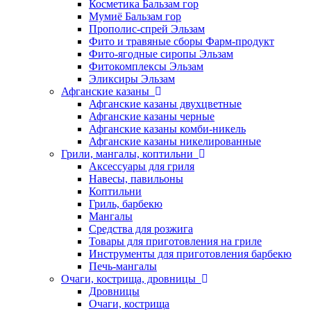
Косметика Бальзам гор
Мумиё Бальзам гор
Прополис-спрей Эльзам
Фито и травяные сборы Фарм-продукт
Фито-ягодные сиропы Эльзам
Фитокомплексы Эльзам
Эликсиры Эльзам
Афганские казаны
Афганские казаны двухцветные
Афганские казаны черные
Афганские казаны комби-никель
Афганские казаны никелированные
Грили, мангалы, коптильни
Аксессуары для гриля
Навесы, павильоны
Коптильни
Гриль, барбекю
Мангалы
Средства для розжига
Товары для приготовления на гриле
Инструменты для приготовления барбекю
Печь-мангалы
Очаги, кострища, дровницы
Дровницы
Очаги, кострища