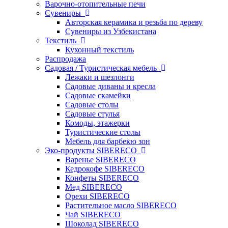
Варочно-отопительные печи
Сувениры
Авторская керамика и резьба по дереву
Сувениры из Узбекистана
Текстиль
Кухонный текстиль
Распродажа
Садовая / Туристическая мебель
Лежаки и шезлонги
Садовые диваны и кресла
Садовые скамейки
Садовые столы
Садовые стулья
Комоды, этажерки
Туристические столы
Мебель для барбекю зон
Эко-продукты SIBERECO
Варенье SIBERECO
Кедрокофе SIBERECO
Конфеты SIBERECO
Мед SIBERECO
Орехи SIBERECO
Растительное масло SIBERECO
Чай SIBERECO
Шоколад SIBERECO