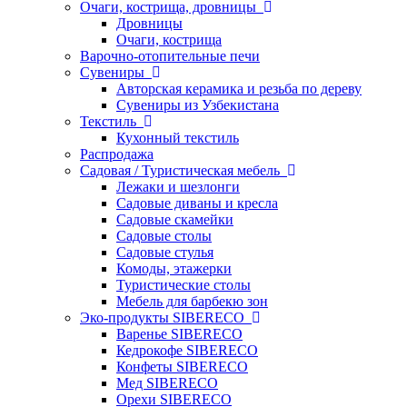
Очаги, кострища, дровницы
Дровницы
Очаги, кострища
Варочно-отопительные печи
Сувениры
Авторская керамика и резьба по дереву
Сувениры из Узбекистана
Текстиль
Кухонный текстиль
Распродажа
Садовая / Туристическая мебель
Лежаки и шезлонги
Садовые диваны и кресла
Садовые скамейки
Садовые столы
Садовые стулья
Комоды, этажерки
Туристические столы
Мебель для барбекю зон
Эко-продукты SIBERECO
Варенье SIBERECO
Кедрокофе SIBERECO
Конфеты SIBERECO
Мед SIBERECO
Орехи SIBERECO