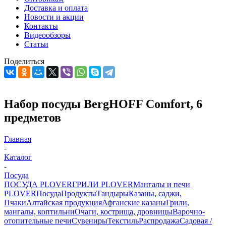
Доставка и оплата
Новости и акции
Контакты
Видеообзоры
Статьи
Поделиться
Набор посуды BergHOFF Comfort, 6
предметов
Главная
-
Каталог
-
Посуда
ПОСУДА PLOVER
ГРИЛИ PLOVER
Мангалы и печи
PLOVER
Посуда
Продукты
Тандыры
Казаны, саджи,
Пчаки
Алтайская продукция
Афганские казаны
Грили,
мангалы, коптильни
Очаги, кострища, дровницы
Варочно-
отопительные печи
Сувениры
Текстиль
Распродажа
Садовая /