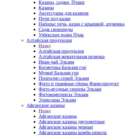
Казаны, саджи, Пчаки
Казаны
Аксессуары для казанов
Печи под казан
Наборы: печь, казан с крышкой, шумовка
Садж сковороды
Узбекские ножи Пчак
Алтайская продукция
Назад
Алтайская продукция
Алтайская жевательная резинка
Иван-чай Эльзам
Косметика Бальзам гор
Мумиё Бальзам гор
Прополис-спрей Эльзам
Фито и травяные сборы Фарм-продукт
Фито-ягодные сиропы Эльзам
Фитокомплексы Эльзам
Эликсиры Эльзам
Афганские казаны
Назад
Афганские казаны
Афганские казаны двухцветные
Афганские казаны черные
Афганские казаны комби-никель