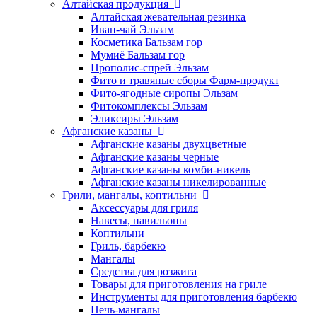
Алтайская продукция
Алтайская жевательная резинка
Иван-чай Эльзам
Косметика Бальзам гор
Мумиё Бальзам гор
Прополис-спрей Эльзам
Фито и травяные сборы Фарм-продукт
Фито-ягодные сиропы Эльзам
Фитокомплексы Эльзам
Эликсиры Эльзам
Афганские казаны
Афганские казаны двухцветные
Афганские казаны черные
Афганские казаны комби-никель
Афганские казаны никелированные
Грили, мангалы, коптильни
Аксессуары для гриля
Навесы, павильоны
Коптильни
Гриль, барбекю
Мангалы
Средства для розжига
Товары для приготовления на гриле
Инструменты для приготовления барбекю
Печь-мангалы