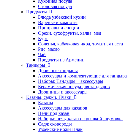
Кухонная посуда
Столовая посуда
Продукты
Блюда узбекской кухни
Варенье и компоты
Приправы и специи
Орехи, сухофрукты, халва, мед
Курт
Соленья, кабачковая икра, томатная паста
Рис, масло
Чай
Продукты из Армении
Тандыры
Дровяные тандыры
Аксессуары и комплектующие для тандыра
Наборы: Тандыры + аксессуары
Керамическая посуда для тандыров
Дровницы и аксессуары
Казаны, саджи, Пчаки
Казаны
Аксессуары для казанов
Печи под казан
Наборы: печь, казан с крышкой, шумовка
Садж сковороды
Узбекские ножи Пчак