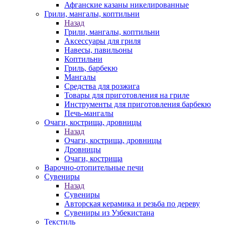
Афганские казаны никелированные
Грили, мангалы, коптильни
Назад
Грили, мангалы, коптильни
Аксессуары для гриля
Навесы, павильоны
Коптильни
Гриль, барбекю
Мангалы
Средства для розжига
Товары для приготовления на гриле
Инструменты для приготовления барбекю
Печь-мангалы
Очаги, кострища, дровницы
Назад
Очаги, кострища, дровницы
Дровницы
Очаги, кострища
Варочно-отопительные печи
Сувениры
Назад
Сувениры
Авторская керамика и резьба по дереву
Сувениры из Узбекистана
Текстиль