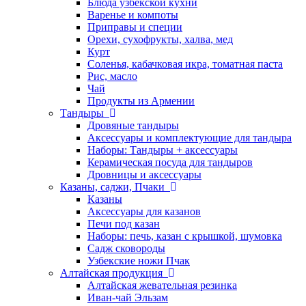
Блюда узбекской кухни
Варенье и компоты
Приправы и специи
Орехи, сухофрукты, халва, мед
Курт
Соленья, кабачковая икра, томатная паста
Рис, масло
Чай
Продукты из Армении
Тандыры
Дровяные тандыры
Аксессуары и комплектующие для тандыра
Наборы: Тандыры + аксессуары
Керамическая посуда для тандыров
Дровницы и аксессуары
Казаны, саджи, Пчаки
Казаны
Аксессуары для казанов
Печи под казан
Наборы: печь, казан с крышкой, шумовка
Садж сковороды
Узбекские ножи Пчак
Алтайская продукция
Алтайская жевательная резинка
Иван-чай Эльзам