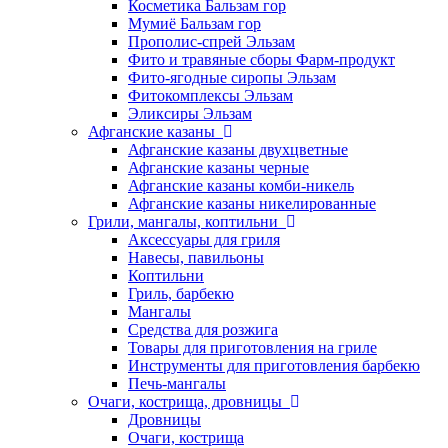
Косметика Бальзам гор
Мумиё Бальзам гор
Прополис-спрей Эльзам
Фито и травяные сборы Фарм-продукт
Фито-ягодные сиропы Эльзам
Фитокомплексы Эльзам
Эликсиры Эльзам
Афганские казаны
Афганские казаны двухцветные
Афганские казаны черные
Афганские казаны комби-никель
Афганские казаны никелированные
Грили, мангалы, коптильни
Аксессуары для гриля
Навесы, павильоны
Коптильни
Гриль, барбекю
Мангалы
Средства для розжига
Товары для приготовления на гриле
Инструменты для приготовления барбекю
Печь-мангалы
Очаги, кострища, дровницы
Дровницы
Очаги, кострища