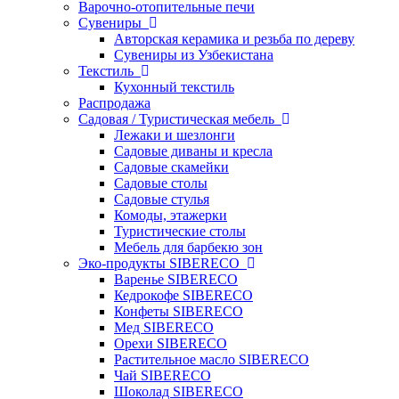
Варочно-отопительные печи
Сувениры
Авторская керамика и резьба по дереву
Сувениры из Узбекистана
Текстиль
Кухонный текстиль
Распродажа
Садовая / Туристическая мебель
Лежаки и шезлонги
Садовые диваны и кресла
Садовые скамейки
Садовые столы
Садовые стулья
Комоды, этажерки
Туристические столы
Мебель для барбекю зон
Эко-продукты SIBERECO
Варенье SIBERECO
Кедрокофе SIBERECO
Конфеты SIBERECO
Мед SIBERECO
Орехи SIBERECO
Растительное масло SIBERECO
Чай SIBERECO
Шоколад SIBERECO