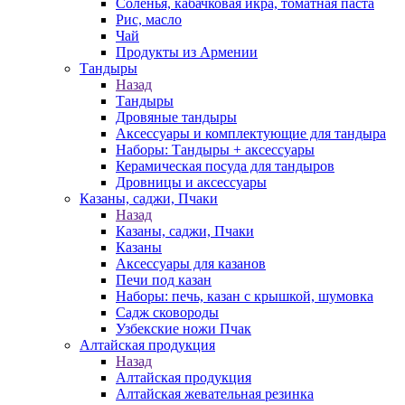
Соленья, кабачковая икра, томатная паста
Рис, масло
Чай
Продукты из Армении
Тандыры
Назад
Тандыры
Дровяные тандыры
Аксессуары и комплектующие для тандыра
Наборы: Тандыры + аксессуары
Керамическая посуда для тандыров
Дровницы и аксессуары
Казаны, саджи, Пчаки
Назад
Казаны, саджи, Пчаки
Казаны
Аксессуары для казанов
Печи под казан
Наборы: печь, казан с крышкой, шумовка
Садж сковороды
Узбекские ножи Пчак
Алтайская продукция
Назад
Алтайская продукция
Алтайская жевательная резинка