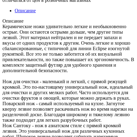
отличаться от цен в розничных магазинах
Описание
Описание
Керамические ножи удивительно легкие и необыкновенно
острые. Они остаются острыми дольше, чем другие типы
лезвий. Этот материал нейтрален и не передает запахи и
вкусы от одних продуктов к другим. Очень легкие и хорошо
сбалансированные, с типичной для линии Eclipse изогнутой
рукояткой. Все это не только заботится об их визуальной
привлекательности, но также повышает их эргономичность. В
комплекте защитный футляр для удобного хранения и
дополнительной безопасности.
Нож для очистки - маленький и легкий, с прямой режущей
кромкой. Это по-настоящему универсальный нож, идеальный
для очистки и других мелких работ. Часто используется для
очистки фруктов и овощей, которые можно держать в руках.
Поварской нож - самый используемый на кухне. Загнутое
кверху лезвие позволяет раскачивать нож во время нарезки на
разделочной доске. Благодаря широкому и тяжелому лезвию
также подходит для легких разрубочных работ.
Нож Сантоку - нож в азиатском стиле с прямой кромкой
лезвия. Это универсальный нож для различных кухонных
работ. Широкое лезвие позволяет собирать нарезаемые