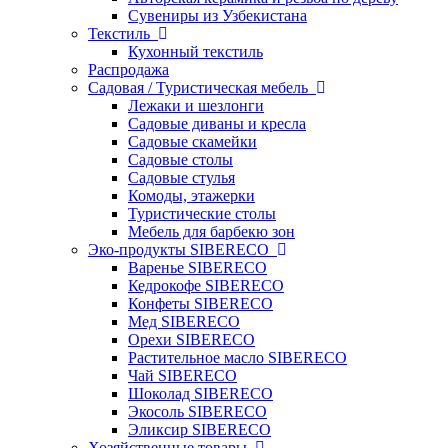
Сувениры из Узбекистана
Текстиль
Кухонный текстиль
Распродажа
Садовая / Туристическая мебель
Лежаки и шезлонги
Садовые диваны и кресла
Садовые скамейки
Садовые столы
Садовые стулья
Комоды, этажерки
Туристические столы
Мебель для барбекю зон
Эко-продукты SIBERECO
Варенье SIBERECO
Кедрокофе SIBERECO
Конфеты SIBERECO
Мед SIBERECO
Орехи SIBERECO
Растительное масло SIBERECO
Чай SIBERECO
Шоколад SIBERECO
Экосоль SIBERECO
Эликсир SIBERECO
Хозяйственные товары