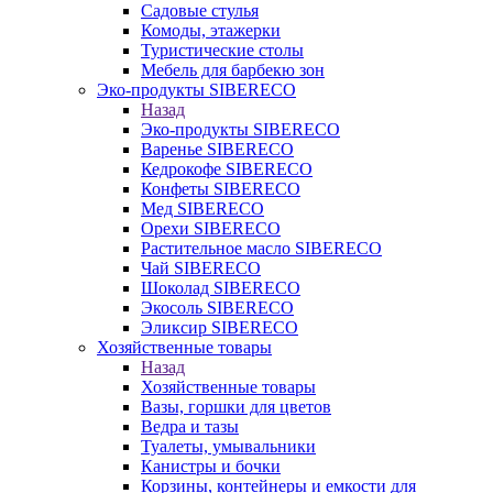
Садовые стулья
Комоды, этажерки
Туристические столы
Мебель для барбекю зон
Эко-продукты SIBERECO
Назад
Эко-продукты SIBERECO
Варенье SIBERECO
Кедрокофе SIBERECO
Конфеты SIBERECO
Мед SIBERECO
Орехи SIBERECO
Растительное масло SIBERECO
Чай SIBERECO
Шоколад SIBERECO
Экосоль SIBERECO
Эликсир SIBERECO
Хозяйственные товары
Назад
Хозяйственные товары
Вазы, горшки для цветов
Ведра и тазы
Туалеты, умывальники
Канистры и бочки
Корзины, контейнеры и емкости для