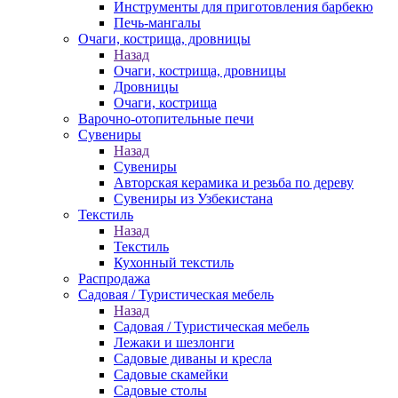
Инструменты для приготовления барбекю
Печь-мангалы
Очаги, кострища, дровницы
Назад
Очаги, кострища, дровницы
Дровницы
Очаги, кострища
Варочно-отопительные печи
Сувениры
Назад
Сувениры
Авторская керамика и резьба по дереву
Сувениры из Узбекистана
Текстиль
Назад
Текстиль
Кухонный текстиль
Распродажа
Садовая / Туристическая мебель
Назад
Садовая / Туристическая мебель
Лежаки и шезлонги
Садовые диваны и кресла
Садовые скамейки
Садовые столы