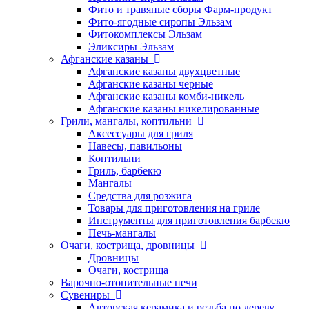
Фито и травяные сборы Фарм-продукт
Фито-ягодные сиропы Эльзам
Фитокомплексы Эльзам
Эликсиры Эльзам
Афганские казаны
Афганские казаны двухцветные
Афганские казаны черные
Афганские казаны комби-никель
Афганские казаны никелированные
Грили, мангалы, коптильни
Аксессуары для гриля
Навесы, павильоны
Коптильни
Гриль, барбекю
Мангалы
Средства для розжига
Товары для приготовления на гриле
Инструменты для приготовления барбекю
Печь-мангалы
Очаги, кострища, дровницы
Дровницы
Очаги, кострища
Варочно-отопительные печи
Сувениры
Авторская керамика и резьба по дереву