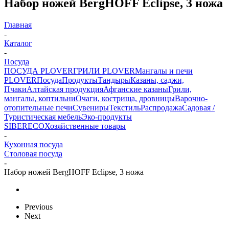
Набор ножей BergHOFF Eclipse, 3 ножа
Главная
-
Каталог
-
Посуда
ПОСУДА PLOVER
ГРИЛИ PLOVER
Мангалы и печи
PLOVER
Посуда
Продукты
Тандыры
Казаны, саджи,
Пчаки
Алтайская продукция
Афганские казаны
Грили,
мангалы, коптильни
Очаги, кострища, дровницы
Варочно-
отопительные печи
Сувениры
Текстиль
Распродажа
Садовая /
Туристическая мебель
Эко-продукты
SIBERECO
Хозяйственные товары
-
Кухонная посуда
Столовая посуда
-
Набор ножей BergHOFF Eclipse, 3 ножа
Previous
Next