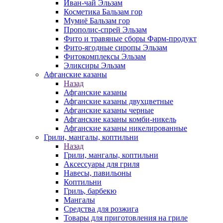
Иван-чай Эльзам
Косметика Бальзам гор
Мумиё Бальзам гор
Прополис-спрей Эльзам
Фито и травяные сборы Фарм-продукт
Фито-ягодные сиропы Эльзам
Фитокомплексы Эльзам
Эликсиры Эльзам
Афганские казаны
Назад
Афганские казаны
Афганские казаны двухцветные
Афганские казаны черные
Афганские казаны комби-никель
Афганские казаны никелированные
Грили, мангалы, коптильни
Назад
Грили, мангалы, коптильни
Аксессуары для гриля
Навесы, павильоны
Коптильни
Гриль, барбекю
Мангалы
Средства для розжига
Товары для приготовления на гриле