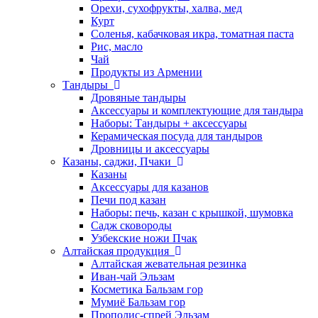
Орехи, сухофрукты, халва, мед
Курт
Соленья, кабачковая икра, томатная паста
Рис, масло
Чай
Продукты из Армении
Тандыры
Дровяные тандыры
Аксессуары и комплектующие для тандыра
Наборы: Тандыры + аксессуары
Керамическая посуда для тандыров
Дровницы и аксессуары
Казаны, саджи, Пчаки
Казаны
Аксессуары для казанов
Печи под казан
Наборы: печь, казан с крышкой, шумовка
Садж сковороды
Узбекские ножи Пчак
Алтайская продукция
Алтайская жевательная резинка
Иван-чай Эльзам
Косметика Бальзам гор
Мумиё Бальзам гор
Прополис-спрей Эльзам