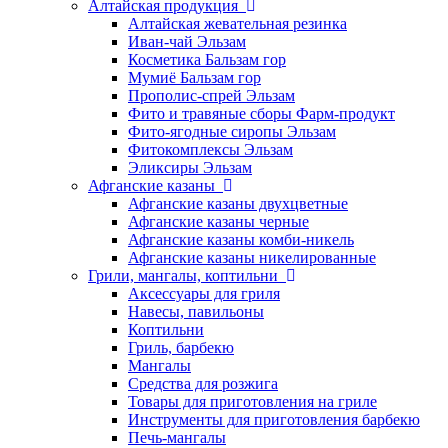
Алтайская продукция
Алтайская жевательная резинка
Иван-чай Эльзам
Косметика Бальзам гор
Мумиё Бальзам гор
Прополис-спрей Эльзам
Фито и травяные сборы Фарм-продукт
Фито-ягодные сиропы Эльзам
Фитокомплексы Эльзам
Эликсиры Эльзам
Афганские казаны
Афганские казаны двухцветные
Афганские казаны черные
Афганские казаны комби-никель
Афганские казаны никелированные
Грили, мангалы, коптильни
Аксессуары для гриля
Навесы, павильоны
Коптильни
Гриль, барбекю
Мангалы
Средства для розжига
Товары для приготовления на гриле
Инструменты для приготовления барбекю
Печь-мангалы