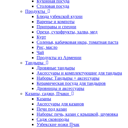
Кухонная посуда
Столовая посуда
Продукты
Блюда узбекской кухни
Варенье и компоты
Приправы и специи
Орехи, сухофрукты, халва, мед
Курт
Соленья, кабачковая икра, томатная паста
Рис, масло
Чай
Продукты из Армении
Тандыры
Дровяные тандыры
Аксессуары и комплектующие для тандыра
Наборы: Тандыры + аксессуары
Керамическая посуда для тандыров
Дровницы и аксессуары
Казаны, саджи, Пчаки
Казаны
Аксессуары для казанов
Печи под казан
Наборы: печь, казан с крышкой, шумовка
Садж сковороды
Узбекские ножи Пчак