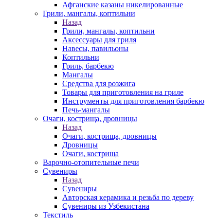
Афганские казаны никелированные
Грили, мангалы, коптильни
Назад
Грили, мангалы, коптильни
Аксессуары для гриля
Навесы, павильоны
Коптильни
Гриль, барбекю
Мангалы
Средства для розжига
Товары для приготовления на гриле
Инструменты для приготовления барбекю
Печь-мангалы
Очаги, кострища, дровницы
Назад
Очаги, кострища, дровницы
Дровницы
Очаги, кострища
Варочно-отопительные печи
Сувениры
Назад
Сувениры
Авторская керамика и резьба по дереву
Сувениры из Узбекистана
Текстиль