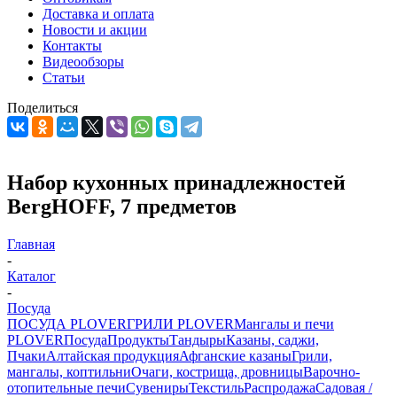
Доставка и оплата
Новости и акции
Контакты
Видеообзоры
Статьи
Поделиться
Набор кухонных принадлежностей
BergHOFF, 7 предметов
Главная
-
Каталог
-
Посуда
ПОСУДА PLOVER
ГРИЛИ PLOVER
Мангалы и печи
PLOVER
Посуда
Продукты
Тандыры
Казаны, саджи,
Пчаки
Алтайская продукция
Афганские казаны
Грили,
мангалы, коптильни
Очаги, кострища, дровницы
Варочно-
отопительные печи
Сувениры
Текстиль
Распродажа
Садовая /