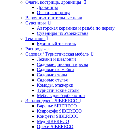
Очаги, кострища, дровницы
Дровницы
Очаги, кострища
Варочно-отопительные печи
Сувениры
Авторская керамика и резьба по дереву
Сувениры из Узбекистана
Текстиль
Кухонный текстиль
Распродажа
Садовая / Туристическая мебель
Лежаки и шезлонги
Садовые диваны и кресла
Садовые скамейки
Садовые столы
Садовые стулья
Комоды, этажерки
Туристические столы
Мебель для барбекю зон
Эко-продукты SIBERECO
Варенье SIBERECO
Кедрокофе SIBERECO
Конфеты SIBERECO
Мед SIBERECO
Орехи SIBERECO