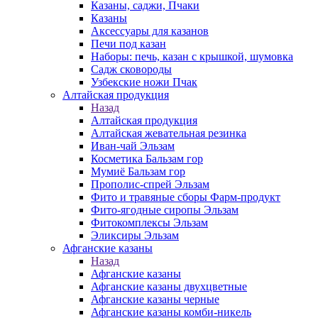
Казаны, саджи, Пчаки
Казаны
Аксессуары для казанов
Печи под казан
Наборы: печь, казан с крышкой, шумовка
Садж сковороды
Узбекские ножи Пчак
Алтайская продукция
Назад
Алтайская продукция
Алтайская жевательная резинка
Иван-чай Эльзам
Косметика Бальзам гор
Мумиё Бальзам гор
Прополис-спрей Эльзам
Фито и травяные сборы Фарм-продукт
Фито-ягодные сиропы Эльзам
Фитокомплексы Эльзам
Эликсиры Эльзам
Афганские казаны
Назад
Афганские казаны
Афганские казаны двухцветные
Афганские казаны черные
Афганские казаны комби-никель