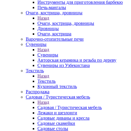
Инструменты для приготовления барбекю
Печь-мангалы
Очаги, кострища, дровницы
Назад
Очаги, кострища, дровницы
Дровницы
Очаги, кострища
Варочно-отопительные печи
Сувениры
Назад
Сувениры
Авторская керамика и резьба по дереву
Сувениры из Узбекистана
Текстиль
Назад
Текстиль
Кухонный текстиль
Распродажа
Садовая / Туристическая мебель
Назад
Садовая / Туристическая мебель
Лежаки и шезлонги
Садовые диваны и кресла
Садовые скамейки
Садовые столы