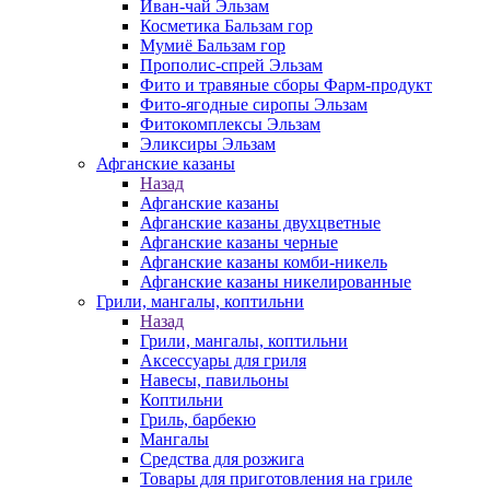
Иван-чай Эльзам
Косметика Бальзам гор
Мумиё Бальзам гор
Прополис-спрей Эльзам
Фито и травяные сборы Фарм-продукт
Фито-ягодные сиропы Эльзам
Фитокомплексы Эльзам
Эликсиры Эльзам
Афганские казаны
Назад
Афганские казаны
Афганские казаны двухцветные
Афганские казаны черные
Афганские казаны комби-никель
Афганские казаны никелированные
Грили, мангалы, коптильни
Назад
Грили, мангалы, коптильни
Аксессуары для гриля
Навесы, павильоны
Коптильни
Гриль, барбекю
Мангалы
Средства для розжига
Товары для приготовления на гриле