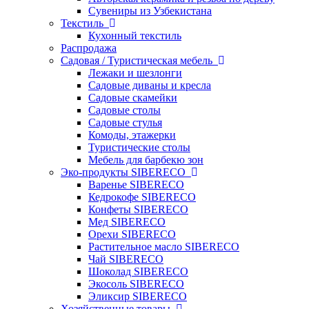
Сувениры из Узбекистана
Текстиль
Кухонный текстиль
Распродажа
Садовая / Туристическая мебель
Лежаки и шезлонги
Садовые диваны и кресла
Садовые скамейки
Садовые столы
Садовые стулья
Комоды, этажерки
Туристические столы
Мебель для барбекю зон
Эко-продукты SIBERECO
Варенье SIBERECO
Кедрокофе SIBERECO
Конфеты SIBERECO
Мед SIBERECO
Орехи SIBERECO
Растительное масло SIBERECO
Чай SIBERECO
Шоколад SIBERECO
Экосоль SIBERECO
Эликсир SIBERECO
Хозяйственные товары