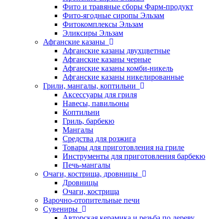
Фито и травяные сборы Фарм-продукт
Фито-ягодные сиропы Эльзам
Фитокомплексы Эльзам
Эликсиры Эльзам
Афганские казаны
Афганские казаны двухцветные
Афганские казаны черные
Афганские казаны комби-никель
Афганские казаны никелированные
Грили, мангалы, коптильни
Аксессуары для гриля
Навесы, павильоны
Коптильни
Гриль, барбекю
Мангалы
Средства для розжига
Товары для приготовления на гриле
Инструменты для приготовления барбекю
Печь-мангалы
Очаги, кострища, дровницы
Дровницы
Очаги, кострища
Варочно-отопительные печи
Сувениры
Авторская керамика и резьба по дереву