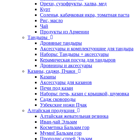
Орехи, сухофрукты, халва, мед
Курт
Соленья, кабачковая икра, томатная паста
Рис, масло
Чай
Продукты из Армении
Тандыры
Дровяные тандыры
Аксессуары и комплектующие для тандыра
Наборы: Тандыры + аксессуары
Керамическая посуда для тандыров
Дровницы и аксессуары
Казаны, саджи, Пчаки
Казаны
Аксессуары для казанов
Печи под казан
Наборы: печь, казан с крышкой, шумовка
Садж сковороды
Узбекские ножи Пчак
Алтайская продукция
Алтайская жевательная резинка
Иван-чай Эльзам
Косметика Бальзам гор
Мумиё Бальзам гор
Прополис-спрей Эльзам