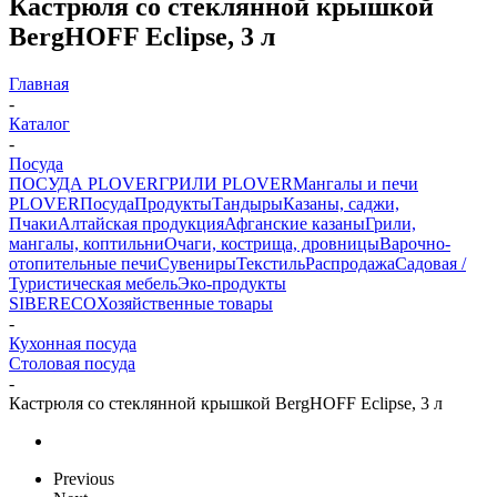
Кастрюля со стеклянной крышкой
BergHOFF Eclipse, 3 л
Главная
-
Каталог
-
Посуда
ПОСУДА PLOVER
ГРИЛИ PLOVER
Мангалы и печи
PLOVER
Посуда
Продукты
Тандыры
Казаны, саджи,
Пчаки
Алтайская продукция
Афганские казаны
Грили,
мангалы, коптильни
Очаги, кострища, дровницы
Варочно-
отопительные печи
Сувениры
Текстиль
Распродажа
Садовая /
Туристическая мебель
Эко-продукты
SIBERECO
Хозяйственные товары
-
Кухонная посуда
Столовая посуда
-
Кастрюля со стеклянной крышкой BergHOFF Eclipse, 3 л
Previous