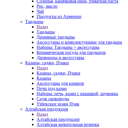
Соленья, кабачковая икра, томатная паста
Рис, масло
Чай
Продукты из Армении
Тандыры
Назад
Тандыры
Дровяные тандыры
Аксессуары и комплектующие для тандыра
Наборы: Тандыры + аксессуары
Керамическая посуда для тандыров
Дровницы и аксессуары
Казаны, саджи, Пчаки
Назад
Казаны, саджи, Пчаки
Казаны
Аксессуары для казанов
Печи под казан
Наборы: печь, казан с крышкой, шумовка
Садж сковороды
Узбекские ножи Пчак
Алтайская продукция
Назад
Алтайская продукция
Алтайская жевательная резинка