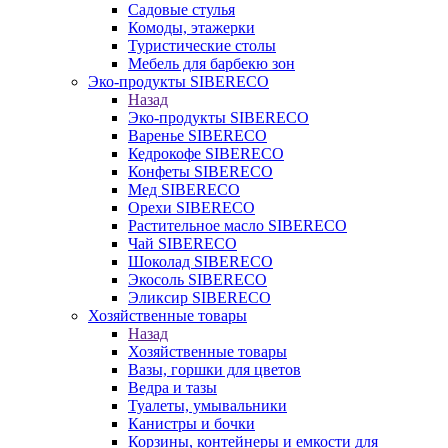
Садовые стулья
Комоды, этажерки
Туристические столы
Мебель для барбекю зон
Эко-продукты SIBERECO
Назад
Эко-продукты SIBERECO
Варенье SIBERECO
Кедрокофе SIBERECO
Конфеты SIBERECO
Мед SIBERECO
Орехи SIBERECO
Растительное масло SIBERECO
Чай SIBERECO
Шоколад SIBERECO
Экосоль SIBERECO
Эликсир SIBERECO
Хозяйственные товары
Назад
Хозяйственные товары
Вазы, горшки для цветов
Ведра и тазы
Туалеты, умывальники
Канистры и бочки
Корзины, контейнеры и емкости для