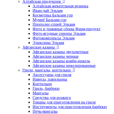
Алтайская продукция
Алтайская жевательная резинка
Иван-чай Эльзам
Косметика Бальзам гор
Мумиё Бальзам гор
Прополис-спрей Эльзам
Фито и травяные сборы Фарм-продукт
Фито-ягодные сиропы Эльзам
Фитокомплексы Эльзам
Эликсиры Эльзам
Афганские казаны
Афганские казаны двухцветные
Афганские казаны черные
Афганские казаны комби-никель
Афганские казаны никелированные
Грили, мангалы, коптильни
Аксессуары для гриля
Навесы, павильоны
Коптильни
Гриль, барбекю
Мангалы
Средства для розжига
Товары для приготовления на гриле
Инструменты для приготовления барбекю
Печь-мангалы