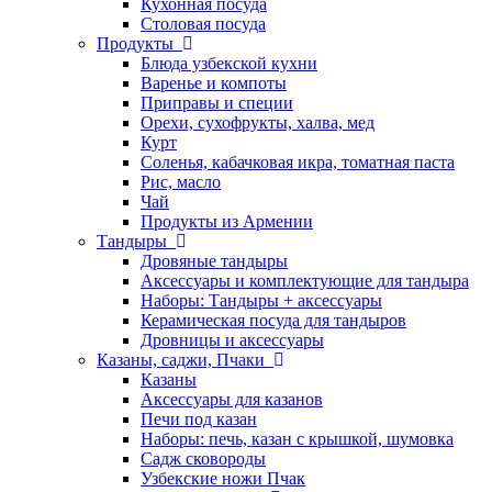
Кухонная посуда
Столовая посуда
Продукты
Блюда узбекской кухни
Варенье и компоты
Приправы и специи
Орехи, сухофрукты, халва, мед
Курт
Соленья, кабачковая икра, томатная паста
Рис, масло
Чай
Продукты из Армении
Тандыры
Дровяные тандыры
Аксессуары и комплектующие для тандыра
Наборы: Тандыры + аксессуары
Керамическая посуда для тандыров
Дровницы и аксессуары
Казаны, саджи, Пчаки
Казаны
Аксессуары для казанов
Печи под казан
Наборы: печь, казан с крышкой, шумовка
Садж сковороды
Узбекские ножи Пчак