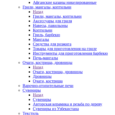
Афганские казаны никелированные
Грили, мангалы, коптильни
Назад
Грили, мангалы, коптильни
Аксессуары для гриля
Навесы, павильоны
Коптильни
Гриль, барбекю
Мангалы
Средства для розжига
Товары для приготовления на гриле
Инструменты для приготовления барбекю
Печь-мангалы
Очаги, кострища, дровницы
Назад
Очаги, кострища, дровницы
Дровницы
Очаги, кострища
Варочно-отопительные печи
Сувениры
Назад
Сувениры
Авторская керамика и резьба по дереву
Сувениры из Узбекистана
Текстиль