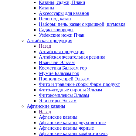
Казаны, саджи, Пчаки
Казаны
Аксессуары для казанов
Печи под казан
Наборы: печь, казан с крышкой, шумовка
Садж сковороды
Узбекские ножи Пчак
Алтайская продукция
Назад
Алтайская продукция
Алтайская жевательная резинка
Иван-чай Эльзам
Косметика Бальзам гор
Мумиё Бальзам гор
Прополис-спрей Эльзам
Фито и травяные сборы Фарм-продукт
Фито-ягодные сиропы Эльзам
Фитокомплексы Эльзам
Эликсиры Эльзам
Афганские казаны
Назад
Афганские казаны
Афганские казаны двухцветные
Афганские казаны черные
Афганские казаны комби-никель