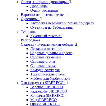
Очаги, кострища, дровницы
Дровницы
Очаги, кострища
Варочно-отопительные печи
Сувениры
Авторская керамика и резьба по дереву
Сувениры из Узбекистана
Текстиль
Кухонный текстиль
Распродажа
Садовая / Туристическая мебель
Лежаки и шезлонги
Садовые диваны и кресла
Садовые скамейки
Садовые столы
Садовые стулья
Комоды, этажерки
Туристические столы
Мебель для барбекю зон
Эко-продукты SIBERECO
Варенье SIBERECO
Кедрокофе SIBERECO
Конфеты SIBERECO
Мед SIBERECO
Орехи SIBERECO