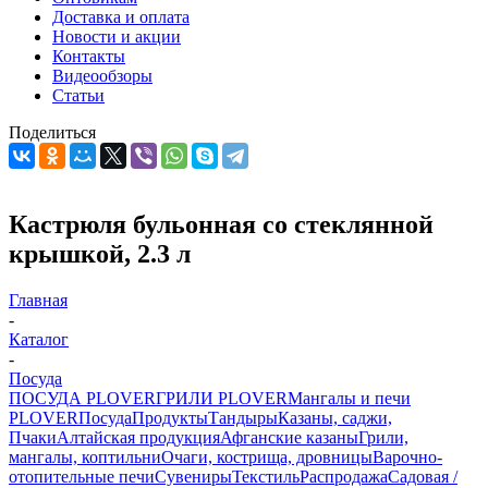
Доставка и оплата
Новости и акции
Контакты
Видеообзоры
Статьи
Поделиться
Кастрюля бульонная со стеклянной
крышкой, 2.3 л
Главная
-
Каталог
-
Посуда
ПОСУДА PLOVER
ГРИЛИ PLOVER
Мангалы и печи
PLOVER
Посуда
Продукты
Тандыры
Казаны, саджи,
Пчаки
Алтайская продукция
Афганские казаны
Грили,
мангалы, коптильни
Очаги, кострища, дровницы
Варочно-
отопительные печи
Сувениры
Текстиль
Распродажа
Садовая /