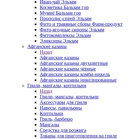
Иван-чай Эльзам
Косметика Бальзам гор
Мумиё Бальзам гор
Прополис-спрей Эльзам
Фито и травяные сборы Фарм-продукт
Фито-ягодные сиропы Эльзам
Фитокомплексы Эльзам
Эликсиры Эльзам
Афганские казаны
Назад
Афганские казаны
Афганские казаны двухцветные
Афганские казаны черные
Афганские казаны комби-никель
Афганские казаны никелированные
Грили, мангалы, коптильни
Назад
Грили, мангалы, коптильни
Аксессуары для гриля
Навесы, павильоны
Коптильни
Гриль, барбекю
Мангалы
Средства для розжига
Товары для приготовления на гриле