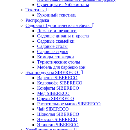
Сувениры из Узбекистана
Текстиль
Кухонный текстиль
Распродажа
Садовая / Туристическая мебель
Лежаки и шезлонги
Садовые диваны и кресла
Садовые скамейки
Садовые столы
Садовые стулья
Комоды, этажерки
Туристические столы
Мебель для барбекю зон
Эко-продукты SIBERECO
Варенье SIBERECO
Кедрокофе SIBERECO
Конфеты SIBERECO
Мед SIBERECO
Орехи SIBERECO
Растительное масло SIBERECO
Чай SIBERECO
Шоколад SIBERECO
Экосоль SIBERECO
Эликсир SIBERECO
Хозяйственные товары