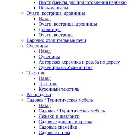
Инструменты для приготовления барбекю
Печь-мангалы
Очаги, кострища, дровницы
Назад
Очаги, кострища, дровницы
Дровницы
Очаги, кострища
Варочно-отопительные печи
Сувениры
Назад
Сувениры
Авторская керамика и резьба по дереву
Сувениры из Узбекистана
Текстиль
Назад
Текстиль
Кухонный текстиль
Распродажа
Садовая / Туристическая мебель
Назад
Садовая / Туристическая мебель
Лежаки и шезлонги
Садовые диваны и кресла
Садовые скамейки
Садовые столы