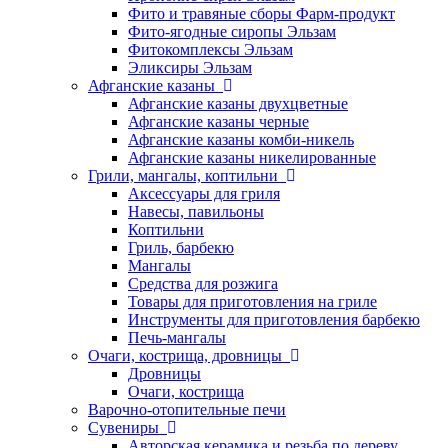
Фито и травяные сборы Фарм-продукт
Фито-ягодные сиропы Эльзам
Фитокомплексы Эльзам
Эликсиры Эльзам
Афганские казаны
Афганские казаны двухцветные
Афганские казаны черные
Афганские казаны комби-никель
Афганские казаны никелированные
Грили, мангалы, коптильни
Аксессуары для гриля
Навесы, павильоны
Коптильни
Гриль, барбекю
Мангалы
Средства для розжига
Товары для приготовления на гриле
Инструменты для приготовления барбекю
Печь-мангалы
Очаги, кострища, дровницы
Дровницы
Очаги, кострища
Варочно-отопительные печи
Сувениры
Авторская керамика и резьба по дереву