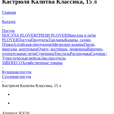
Кастрюля Калитва Классика, 15 л
Главная
-
Каталог
-
Посуда
ПОСУДА PLOVER
ГРИЛИ PLOVER
Мангалы и печи
PLOVER
Посуда
Продукты
Тандыры
Казаны, саджи,
Пчаки
Алтайская продукция
Афганские казаны
Грили,
мангалы, коптильни
Очаги, кострища, дровницы
Варочно-
отопительные печи
Сувениры
Текстиль
Распродажа
Садовая /
Туристическая мебель
Эко-продукты
SIBERECO
Хозяйственные товары
-
Кухонная посуда
Столовая посуда
-
Кастрюля Калитва Классика, 15 л
Артикул:
KV10