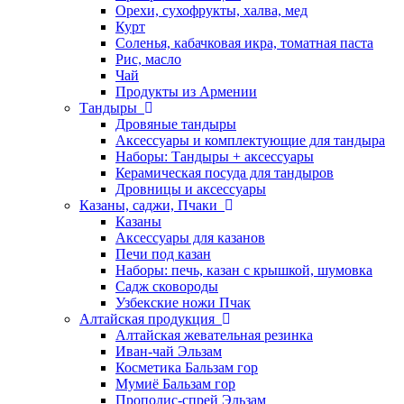
Орехи, сухофрукты, халва, мед
Курт
Соленья, кабачковая икра, томатная паста
Рис, масло
Чай
Продукты из Армении
Тандыры
Дровяные тандыры
Аксессуары и комплектующие для тандыра
Наборы: Тандыры + аксессуары
Керамическая посуда для тандыров
Дровницы и аксессуары
Казаны, саджи, Пчаки
Казаны
Аксессуары для казанов
Печи под казан
Наборы: печь, казан с крышкой, шумовка
Садж сковороды
Узбекские ножи Пчак
Алтайская продукция
Алтайская жевательная резинка
Иван-чай Эльзам
Косметика Бальзам гор
Мумиё Бальзам гор
Прополис-спрей Эльзам