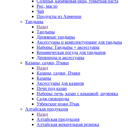
Соленья, кабачковая икра, томатная паста
Рис, масло
Чай
Продукты из Армении
Тандыры
Назад
Тандыры
Дровяные тандыры
Аксессуары и комплектующие для тандыра
Наборы: Тандыры + аксессуары
Керамическая посуда для тандыров
Дровницы и аксессуары
Казаны, саджи, Пчаки
Назад
Казаны, саджи, Пчаки
Казаны
Аксессуары для казанов
Печи под казан
Наборы: печь, казан с крышкой, шумовка
Садж сковороды
Узбекские ножи Пчак
Алтайская продукция
Назад
Алтайская продукция
Алтайская жевательная резинка