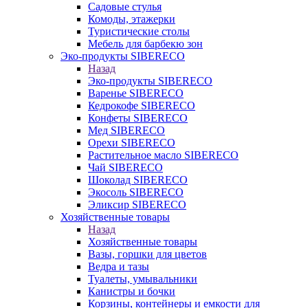
Садовые стулья
Комоды, этажерки
Туристические столы
Мебель для барбекю зон
Эко-продукты SIBERECO
Назад
Эко-продукты SIBERECO
Варенье SIBERECO
Кедрокофе SIBERECO
Конфеты SIBERECO
Мед SIBERECO
Орехи SIBERECO
Растительное масло SIBERECO
Чай SIBERECO
Шоколад SIBERECO
Экосоль SIBERECO
Эликсир SIBERECO
Хозяйственные товары
Назад
Хозяйственные товары
Вазы, горшки для цветов
Ведра и тазы
Туалеты, умывальники
Канистры и бочки
Корзины, контейнеры и емкости для