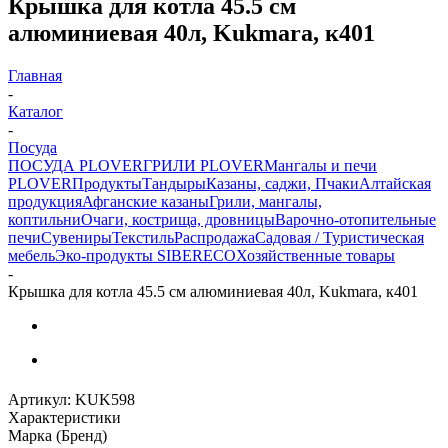
Крышка для котла 45.5 см
алюминиевая 40л, Kukmara, к401
Главная
-
Каталог
-
Посуда
ПОСУДА PLOVER
ГРИЛИ PLOVER
Мангалы и печи
PLOVER
Продукты
Тандыры
Казаны, саджи, Пчаки
Алтайская
продукция
Афганские казаны
Грили, мангалы,
коптильни
Очаги, кострища, дровницы
Варочно-отопительные
печи
Сувениры
Текстиль
Распродажа
Садовая / Туристическая
мебель
Эко-продукты SIBERECO
Хозяйственные товары
-
Крышка для котла 45.5 см алюминиевая 40л, Kukmara, к401
Артикул:
KUK598
Характеристики
Марка (Бренд)