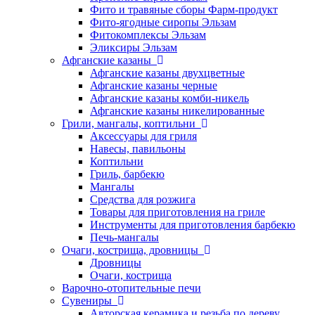
Фито и травяные сборы Фарм-продукт
Фито-ягодные сиропы Эльзам
Фитокомплексы Эльзам
Эликсиры Эльзам
Афганские казаны
Афганские казаны двухцветные
Афганские казаны черные
Афганские казаны комби-никель
Афганские казаны никелированные
Грили, мангалы, коптильни
Аксессуары для гриля
Навесы, павильоны
Коптильни
Гриль, барбекю
Мангалы
Средства для розжига
Товары для приготовления на гриле
Инструменты для приготовления барбекю
Печь-мангалы
Очаги, кострища, дровницы
Дровницы
Очаги, кострища
Варочно-отопительные печи
Сувениры
Авторская керамика и резьба по дереву