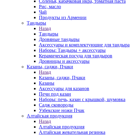
Соленья, кабачковая икра, томатная паста
Рис, масло
Чай
Продукты из Армении
Тандыры
Назад
Тандыры
Дровяные тандыры
Аксессуары и комплектующие для тандыра
Наборы: Тандыры + аксессуары
Керамическая посуда для тандыров
Дровницы и аксессуары
Казаны, саджи, Пчаки
Назад
Казаны, саджи, Пчаки
Казаны
Аксессуары для казанов
Печи под казан
Наборы: печь, казан с крышкой, шумовка
Садж сковороды
Узбекские ножи Пчак
Алтайская продукция
Назад
Алтайская продукция
Алтайская жевательная резинка