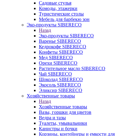
Садовые стулья
Комоды, этажерки
Туристические столы
Мебель для барбекю зон
Эко-продукты SIBERECO
Назад
Эко-продукты SIBERECO
Варенье SIBERECO
Кедрокофе SIBERECO
Конфеты SIBERECO
Мед SIBERECO
Орехи SIBERECO
Растительное масло SIBERECO
Чай SIBERECO
Шоколад SIBERECO
Экосоль SIBERECO
Эликсир SIBERECO
Хозяйственные товары
Назад
Хозяйственные товары
Вазы, горшки для цветов
Ведра и тазы
Туалеты, умывальники
Канистры и бочки
Корзины, контейнеры и емкости для