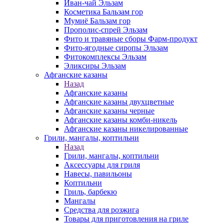
Иван-чай Эльзам
Косметика Бальзам гор
Мумиё Бальзам гор
Прополис-спрей Эльзам
Фито и травяные сборы Фарм-продукт
Фито-ягодные сиропы Эльзам
Фитокомплексы Эльзам
Эликсиры Эльзам
Афганские казаны
Назад
Афганские казаны
Афганские казаны двухцветные
Афганские казаны черные
Афганские казаны комби-никель
Афганские казаны никелированные
Грили, мангалы, коптильни
Назад
Грили, мангалы, коптильни
Аксессуары для гриля
Навесы, павильоны
Коптильни
Гриль, барбекю
Мангалы
Средства для розжига
Товары для приготовления на гриле