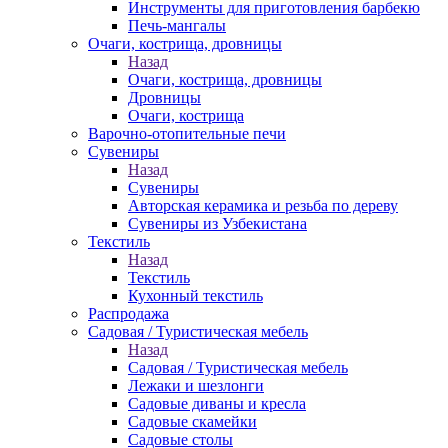
Инструменты для приготовления барбекю
Печь-мангалы
Очаги, кострища, дровницы
Назад
Очаги, кострища, дровницы
Дровницы
Очаги, кострища
Варочно-отопительные печи
Сувениры
Назад
Сувениры
Авторская керамика и резьба по дереву
Сувениры из Узбекистана
Текстиль
Назад
Текстиль
Кухонный текстиль
Распродажа
Садовая / Туристическая мебель
Назад
Садовая / Туристическая мебель
Лежаки и шезлонги
Садовые диваны и кресла
Садовые скамейки
Садовые столы