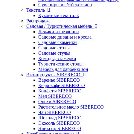
Сувениры из Узбекистана
Текстиль
Кухонный текстиль
Распродажа
Садовая / Туристическая мебель
Лежаки и шезлонги
Садовые диваны и кресла
Садовые скамейки
Садовые столы
Садовые стулья
Комоды, этажерки
Туристические столы
Мебель для барбекю зон
Эко-продукты SIBERECO
Варенье SIBERECO
Кедрокофе SIBERECO
Конфеты SIBERECO
Мед SIBERECO
Орехи SIBERECO
Растительное масло SIBERECO
Чай SIBERECO
Шоколад SIBERECO
Экосоль SIBERECO
Эликсир SIBERECO
Хозяйственные товары