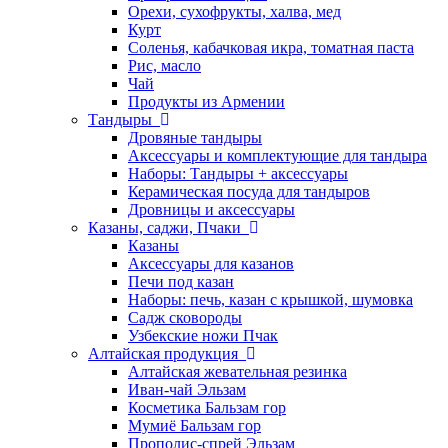
Орехи, сухофрукты, халва, мед
Курт
Соленья, кабачковая икра, томатная паста
Рис, масло
Чай
Продукты из Армении
Тандыры
Дровяные тандыры
Аксессуары и комплектующие для тандыра
Наборы: Тандыры + аксессуары
Керамическая посуда для тандыров
Дровницы и аксессуары
Казаны, саджи, Пчаки
Казаны
Аксессуары для казанов
Печи под казан
Наборы: печь, казан с крышкой, шумовка
Садж сковороды
Узбекские ножи Пчак
Алтайская продукция
Алтайская жевательная резинка
Иван-чай Эльзам
Косметика Бальзам гор
Мумиё Бальзам гор
Прополис-спрей Эльзам