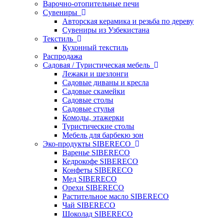
Варочно-отопительные печи
Сувениры
Авторская керамика и резьба по дереву
Сувениры из Узбекистана
Текстиль
Кухонный текстиль
Распродажа
Садовая / Туристическая мебель
Лежаки и шезлонги
Садовые диваны и кресла
Садовые скамейки
Садовые столы
Садовые стулья
Комоды, этажерки
Туристические столы
Мебель для барбекю зон
Эко-продукты SIBERECO
Варенье SIBERECO
Кедрокофе SIBERECO
Конфеты SIBERECO
Мед SIBERECO
Орехи SIBERECO
Растительное масло SIBERECO
Чай SIBERECO
Шоколад SIBERECO