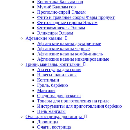
Косметика Бальзам гор
Мумиё Бальзам гор
Прополис-спрей Эльзам
Фито и травяные сборы Фарм-продукт
Фито-ягодные сиропы Эльзам
Фитокомплексы Эльзам
Эликсиры Эльзам
Афганские казаны
Афганские казаны двухцветные
Афганские казаны черные
Афганские казаны комби-никель
Афганские казаны никелированные
Грили, мангалы, коптильни
Аксессуары для гриля
Навесы, павильоны
Коптильни
Гриль, барбекю
Мангалы
Средства для розжига
Товары для приготовления на гриле
Инструменты для приготовления барбекю
Печь-мангалы
Очаги, кострища, дровницы
Дровницы
Очаги, кострища