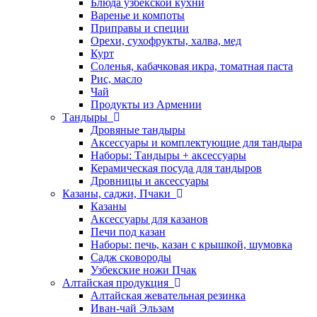
Блюда узбекской кухни
Варенье и компоты
Приправы и специи
Орехи, сухофрукты, халва, мед
Курт
Соленья, кабачковая икра, томатная паста
Рис, масло
Чай
Продукты из Армении
Тандыры
Дровяные тандыры
Аксессуары и комплектующие для тандыра
Наборы: Тандыры + аксессуары
Керамическая посуда для тандыров
Дровницы и аксессуары
Казаны, саджи, Пчаки
Казаны
Аксессуары для казанов
Печи под казан
Наборы: печь, казан с крышкой, шумовка
Садж сковороды
Узбекские ножи Пчак
Алтайская продукция
Алтайская жевательная резинка
Иван-чай Эльзам