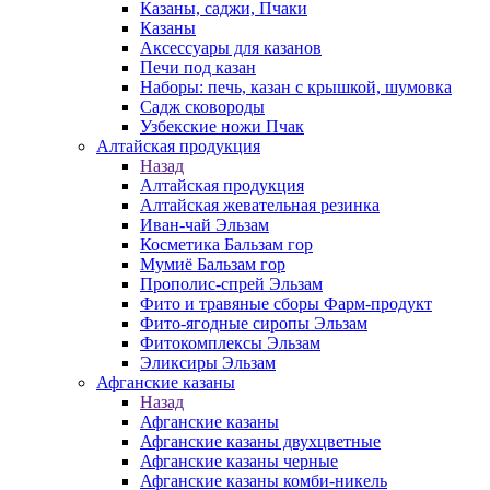
Казаны, саджи, Пчаки
Казаны
Аксессуары для казанов
Печи под казан
Наборы: печь, казан с крышкой, шумовка
Садж сковороды
Узбекские ножи Пчак
Алтайская продукция
Назад
Алтайская продукция
Алтайская жевательная резинка
Иван-чай Эльзам
Косметика Бальзам гор
Мумиё Бальзам гор
Прополис-спрей Эльзам
Фито и травяные сборы Фарм-продукт
Фито-ягодные сиропы Эльзам
Фитокомплексы Эльзам
Эликсиры Эльзам
Афганские казаны
Назад
Афганские казаны
Афганские казаны двухцветные
Афганские казаны черные
Афганские казаны комби-никель