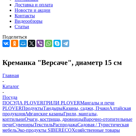
Доставка и оплата
Новости и акции
Контакты
Видеообзоры
Статьи
Поделиться
Креманка "Версаче", диаметр 15 см
Главная
-
Каталог
-
Посуда
ПОСУДА PLOVER
ГРИЛИ PLOVER
Мангалы и печи
PLOVER
Продукты
Тандыры
Казаны, саджи, Пчаки
Алтайская
продукция
Афганские казаны
Грили, мангалы,
коптильни
Очаги, кострища, дровницы
Варочно-отопительные
печи
Сувениры
Текстиль
Распродажа
Садовая / Туристическая
мебель
Эко-продукты SIBERECO
Хозяйственные товары
-