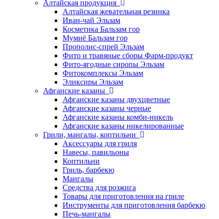
Алтайская продукция
Алтайская жевательная резинка
Иван-чай Эльзам
Косметика Бальзам гор
Мумиё Бальзам гор
Прополис-спрей Эльзам
Фито и травяные сборы Фарм-продукт
Фито-ягодные сиропы Эльзам
Фитокомплексы Эльзам
Эликсиры Эльзам
Афганские казаны
Афганские казаны двухцветные
Афганские казаны черные
Афганские казаны комби-никель
Афганские казаны никелированные
Грили, мангалы, коптильни
Аксессуары для гриля
Навесы, павильоны
Коптильни
Гриль, барбекю
Мангалы
Средства для розжига
Товары для приготовления на гриле
Инструменты для приготовления барбекю
Печь-мангалы