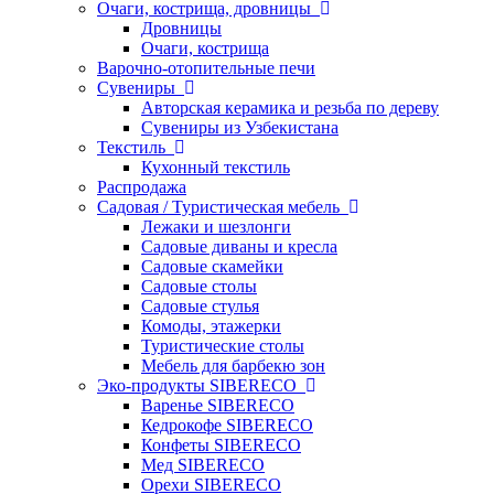
Очаги, кострища, дровницы
Дровницы
Очаги, кострища
Варочно-отопительные печи
Сувениры
Авторская керамика и резьба по дереву
Сувениры из Узбекистана
Текстиль
Кухонный текстиль
Распродажа
Садовая / Туристическая мебель
Лежаки и шезлонги
Садовые диваны и кресла
Садовые скамейки
Садовые столы
Садовые стулья
Комоды, этажерки
Туристические столы
Мебель для барбекю зон
Эко-продукты SIBERECO
Варенье SIBERECO
Кедрокофе SIBERECO
Конфеты SIBERECO
Мед SIBERECO
Орехи SIBERECO