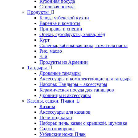
Кухонная посуда
Столовая посуда
Продукты
Блюда узбекской кухни
Варенье и компоты
Приправы и специи
Орехи, сухофрукты, халва, мед
Курт
Соленья, кабачковая икра, томатная паста
Рис, масло
Чай
Продукты из Армении
Тандыры
Дровяные тандыры
Аксессуары и комплектующие для тандыра
Наборы: Тандыры + аксессуары
Керамическая посуда для тандыров
Дровницы и аксессуары
Казаны, саджи, Пчаки
Казаны
Аксессуары для казанов
Печи под казан
Наборы: печь, казан с крышкой, шумовка
Садж сковороды
Узбекские ножи Пчак