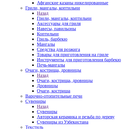
Афганские казаны никелированные
Грили, мангалы, коптильни
Назад
Грили, мангалы, коптильни
Аксессуары для гриля
Навесы, павильоны
Коптильни
Гриль, барбекю
Мангалы
Средства для розжига
Товары для приготовления на гриле
Инструменты для приготовления барбекю
Печь-мангалы
Очаги, кострища, дровницы
Назад
Очаги, кострища, дровницы
Дровницы
Очаги, кострища
Варочно-отопительные печи
Сувениры
Назад
Сувениры
Авторская керамика и резьба по дереву
Сувениры из Узбекистана
Текстиль