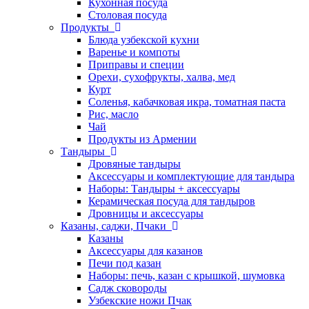
Кухонная посуда
Столовая посуда
Продукты
Блюда узбекской кухни
Варенье и компоты
Приправы и специи
Орехи, сухофрукты, халва, мед
Курт
Соленья, кабачковая икра, томатная паста
Рис, масло
Чай
Продукты из Армении
Тандыры
Дровяные тандыры
Аксессуары и комплектующие для тандыра
Наборы: Тандыры + аксессуары
Керамическая посуда для тандыров
Дровницы и аксессуары
Казаны, саджи, Пчаки
Казаны
Аксессуары для казанов
Печи под казан
Наборы: печь, казан с крышкой, шумовка
Садж сковороды
Узбекские ножи Пчак