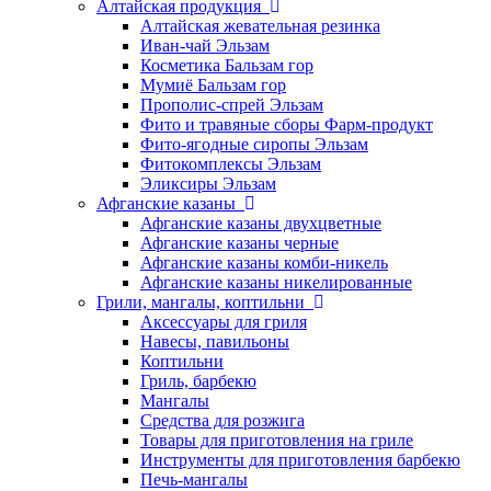
Алтайская продукция
Алтайская жевательная резинка
Иван-чай Эльзам
Косметика Бальзам гор
Мумиё Бальзам гор
Прополис-спрей Эльзам
Фито и травяные сборы Фарм-продукт
Фито-ягодные сиропы Эльзам
Фитокомплексы Эльзам
Эликсиры Эльзам
Афганские казаны
Афганские казаны двухцветные
Афганские казаны черные
Афганские казаны комби-никель
Афганские казаны никелированные
Грили, мангалы, коптильни
Аксессуары для гриля
Навесы, павильоны
Коптильни
Гриль, барбекю
Мангалы
Средства для розжига
Товары для приготовления на гриле
Инструменты для приготовления барбекю
Печь-мангалы