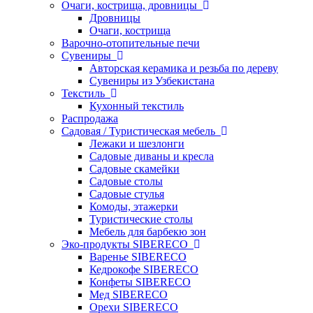
Очаги, кострища, дровницы
Дровницы
Очаги, кострища
Варочно-отопительные печи
Сувениры
Авторская керамика и резьба по дереву
Сувениры из Узбекистана
Текстиль
Кухонный текстиль
Распродажа
Садовая / Туристическая мебель
Лежаки и шезлонги
Садовые диваны и кресла
Садовые скамейки
Садовые столы
Садовые стулья
Комоды, этажерки
Туристические столы
Мебель для барбекю зон
Эко-продукты SIBERECO
Варенье SIBERECO
Кедрокофе SIBERECO
Конфеты SIBERECO
Мед SIBERECO
Орехи SIBERECO