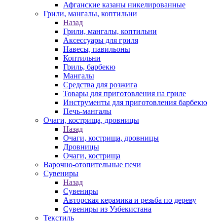
Афганские казаны никелированные
Грили, мангалы, коптильни
Назад
Грили, мангалы, коптильни
Аксессуары для гриля
Навесы, павильоны
Коптильни
Гриль, барбекю
Мангалы
Средства для розжига
Товары для приготовления на гриле
Инструменты для приготовления барбекю
Печь-мангалы
Очаги, кострища, дровницы
Назад
Очаги, кострища, дровницы
Дровницы
Очаги, кострища
Варочно-отопительные печи
Сувениры
Назад
Сувениры
Авторская керамика и резьба по дереву
Сувениры из Узбекистана
Текстиль