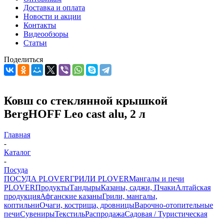
Доставка и оплата
Новости и акции
Контакты
Видеообзоры
Статьи
Поделиться
Ковш со стеклянной крышкой
BergHOFF Leo cast alu, 2 л
Главная
-
Каталог
-
Посуда
ПОСУДА PLOVER
ГРИЛИ PLOVER
Мангалы и печи
PLOVER
Продукты
Тандыры
Казаны, саджи, Пчаки
Алтайская
продукция
Афганские казаны
Грили, мангалы,
коптильни
Очаги, кострища, дровницы
Варочно-отопительные
печи
Сувениры
Текстиль
Распродажа
Садовая / Туристическая