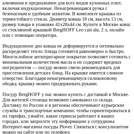
алюминия и предназначен для всех видов кухонных плит,
включая индукционные. Ненагревающаяся ручка с
безопасным и удобным захватом. В комплекте крышка из
термостойкого стекла. Диаметр ковша 18 см, высота 13 см,
размер товара в упаковке 41х28х44 см. Купите в Москве ковш
со стеклянной крышкой BergHOFF Leo cast alu, 2 л, онлайн
или с помощью оператора.
Индукционное дно ковша не деформируется и оптимально
распределяет тепло: блюда готовятся равномерно и быстро.
Многослойное антипригарное покрытие позволяет готовить с
минимальным количеством масла и не содержит вредных
ингредиентов — посуду можно смело рекомендовать для
приготовления детских блюд. На крышке имеется сливное
отверстие. Благодаря ненагревающемуся силиконовому
ободку, крышку можно придерживать руками.
Посуду BergHOFF у нас можно купить с доставкой в Москве.
Для жителей столицы возможен самовывоз со склада.
Доставку по России и в регионы обеспечивают курьерские
службы и транспортные компании: чтобы сориентироваться в
их тарифах, узнайте, какие сервисы работают в ваших
городах, или запросите эту информацию у сотрудника
Интернет-магазина посуды Plover. Связаться с консультантом
можно на сайте или по телефону.