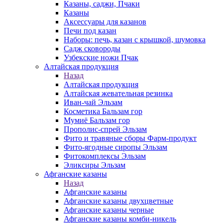
Казаны, саджи, Пчаки
Казаны
Аксессуары для казанов
Печи под казан
Наборы: печь, казан с крышкой, шумовка
Садж сковороды
Узбекские ножи Пчак
Алтайская продукция
Назад
Алтайская продукция
Алтайская жевательная резинка
Иван-чай Эльзам
Косметика Бальзам гор
Мумиё Бальзам гор
Прополис-спрей Эльзам
Фито и травяные сборы Фарм-продукт
Фито-ягодные сиропы Эльзам
Фитокомплексы Эльзам
Эликсиры Эльзам
Афганские казаны
Назад
Афганские казаны
Афганские казаны двухцветные
Афганские казаны черные
Афганские казаны комби-никель