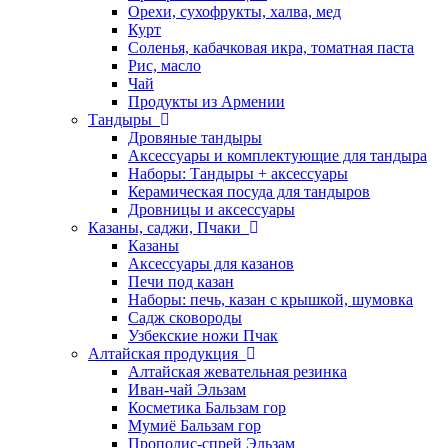
Орехи, сухофрукты, халва, мед
Курт
Соленья, кабачковая икра, томатная паста
Рис, масло
Чай
Продукты из Армении
Тандыры
Дровяные тандыры
Аксессуары и комплектующие для тандыра
Наборы: Тандыры + аксессуары
Керамическая посуда для тандыров
Дровницы и аксессуары
Казаны, саджи, Пчаки
Казаны
Аксессуары для казанов
Печи под казан
Наборы: печь, казан с крышкой, шумовка
Садж сковороды
Узбекские ножи Пчак
Алтайская продукция
Алтайская жевательная резинка
Иван-чай Эльзам
Косметика Бальзам гор
Мумиё Бальзам гор
Прополис-спрей Эльзам