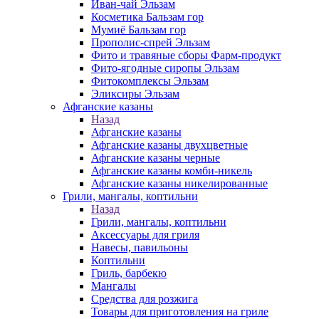
Иван-чай Эльзам
Косметика Бальзам гор
Мумиё Бальзам гор
Прополис-спрей Эльзам
Фито и травяные сборы Фарм-продукт
Фито-ягодные сиропы Эльзам
Фитокомплексы Эльзам
Эликсиры Эльзам
Афганские казаны
Назад
Афганские казаны
Афганские казаны двухцветные
Афганские казаны черные
Афганские казаны комби-никель
Афганские казаны никелированные
Грили, мангалы, коптильни
Назад
Грили, мангалы, коптильни
Аксессуары для гриля
Навесы, павильоны
Коптильни
Гриль, барбекю
Мангалы
Средства для розжига
Товары для приготовления на гриле