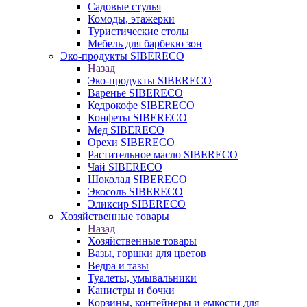
Садовые стулья
Комоды, этажерки
Туристические столы
Мебель для барбекю зон
Эко-продукты SIBERECO
Назад
Эко-продукты SIBERECO
Варенье SIBERECO
Кедрокофе SIBERECO
Конфеты SIBERECO
Мед SIBERECO
Орехи SIBERECO
Растительное масло SIBERECO
Чай SIBERECO
Шоколад SIBERECO
Экосоль SIBERECO
Эликсир SIBERECO
Хозяйственные товары
Назад
Хозяйственные товары
Вазы, горшки для цветов
Ведра и тазы
Туалеты, умывальники
Канистры и бочки
Корзины, контейнеры и емкости для