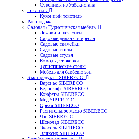
Сувениры из Узбекистана
Текстиль
Кухонный текстиль
Распродажа
Садовая / Туристическая мебель
Лежаки и шезлонги
Садовые диваны и кресла
Садовые скамейки
Садовые столы
Садовые стулья
Комоды, этажерки
Туристические столы
Мебель для барбекю зон
Эко-продукты SIBERECO
Варенье SIBERECO
Кедрокофе SIBERECO
Конфеты SIBERECO
Мед SIBERECO
Орехи SIBERECO
Растительное масло SIBERECO
Чай SIBERECO
Шоколад SIBERECO
Экосоль SIBERECO
Эликсир SIBERECO
Хозяйственные товары