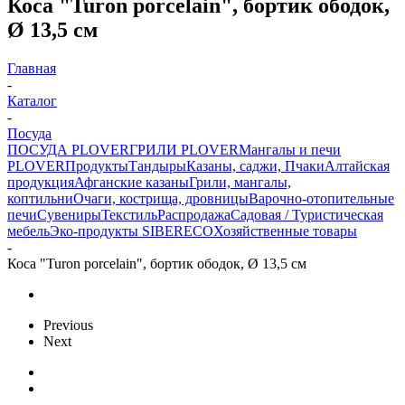
Коса "Turon porcelain", бортик ободок,
Ø 13,5 см
Главная
-
Каталог
-
Посуда
ПОСУДА PLOVER
ГРИЛИ PLOVER
Мангалы и печи
PLOVER
Продукты
Тандыры
Казаны, саджи, Пчаки
Алтайская
продукция
Афганские казаны
Грили, мангалы,
коптильни
Очаги, кострища, дровницы
Варочно-отопительные
печи
Сувениры
Текстиль
Распродажа
Садовая / Туристическая
мебель
Эко-продукты SIBERECO
Хозяйственные товары
-
Коса "Turon porcelain", бортик ободок, Ø 13,5 см
Previous
Next