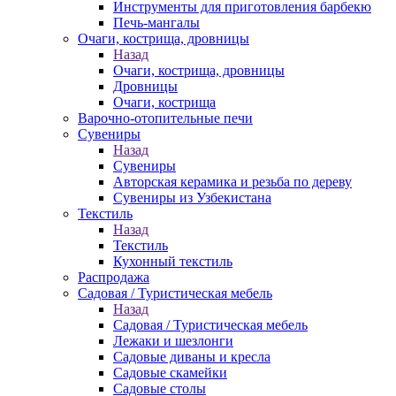
Инструменты для приготовления барбекю
Печь-мангалы
Очаги, кострища, дровницы
Назад
Очаги, кострища, дровницы
Дровницы
Очаги, кострища
Варочно-отопительные печи
Сувениры
Назад
Сувениры
Авторская керамика и резьба по дереву
Сувениры из Узбекистана
Текстиль
Назад
Текстиль
Кухонный текстиль
Распродажа
Садовая / Туристическая мебель
Назад
Садовая / Туристическая мебель
Лежаки и шезлонги
Садовые диваны и кресла
Садовые скамейки
Садовые столы