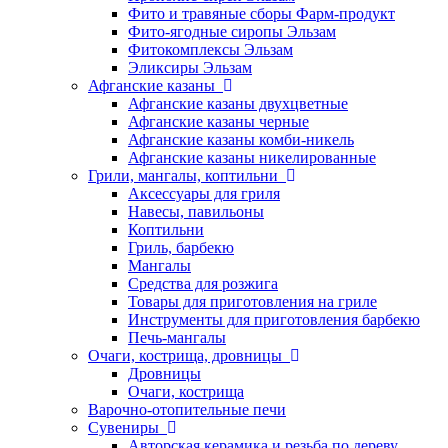
Фито и травяные сборы Фарм-продукт
Фито-ягодные сиропы Эльзам
Фитокомплексы Эльзам
Эликсиры Эльзам
Афганские казаны
Афганские казаны двухцветные
Афганские казаны черные
Афганские казаны комби-никель
Афганские казаны никелированные
Грили, мангалы, коптильни
Аксессуары для гриля
Навесы, павильоны
Коптильни
Гриль, барбекю
Мангалы
Средства для розжига
Товары для приготовления на гриле
Инструменты для приготовления барбекю
Печь-мангалы
Очаги, кострища, дровницы
Дровницы
Очаги, кострища
Варочно-отопительные печи
Сувениры
Авторская керамика и резьба по дереву