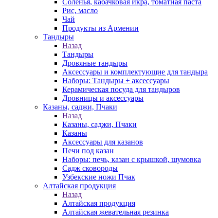
Соленья, кабачковая икра, томатная паста
Рис, масло
Чай
Продукты из Армении
Тандыры
Назад
Тандыры
Дровяные тандыры
Аксессуары и комплектующие для тандыра
Наборы: Тандыры + аксессуары
Керамическая посуда для тандыров
Дровницы и аксессуары
Казаны, саджи, Пчаки
Назад
Казаны, саджи, Пчаки
Казаны
Аксессуары для казанов
Печи под казан
Наборы: печь, казан с крышкой, шумовка
Садж сковороды
Узбекские ножи Пчак
Алтайская продукция
Назад
Алтайская продукция
Алтайская жевательная резинка