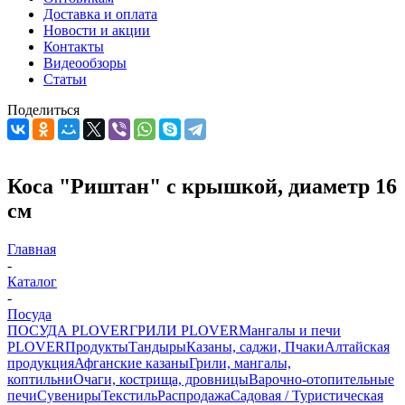
Доставка и оплата
Новости и акции
Контакты
Видеообзоры
Статьи
Поделиться
Коса "Риштан" с крышкой, диаметр 16
см
Главная
-
Каталог
-
Посуда
ПОСУДА PLOVER
ГРИЛИ PLOVER
Мангалы и печи
PLOVER
Продукты
Тандыры
Казаны, саджи, Пчаки
Алтайская
продукция
Афганские казаны
Грили, мангалы,
коптильни
Очаги, кострища, дровницы
Варочно-отопительные
печи
Сувениры
Текстиль
Распродажа
Садовая / Туристическая