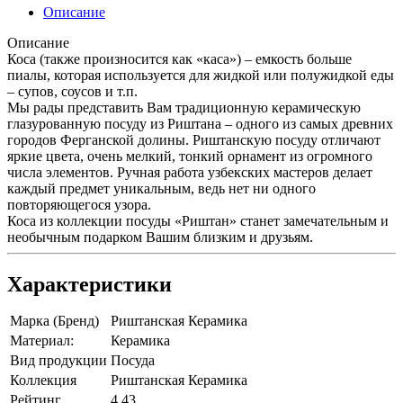
Описание
Описание
Коса (также произносится как «каса») – емкость больше
пиалы, которая используется для жидкой или полужидкой еды
– супов, соусов и т.п.
Мы рады представить Вам традиционную керамическую
глазурованную посуду из Риштана – одного из самых древних
городов Ферганской долины. Риштанскую посуду отличают
яркие цвета, очень мелкий, тонкий орнамент из огромного
числа элементов. Ручная работа узбекских мастеров делает
каждый предмет уникальным, ведь нет ни одного
повторяющегося узора.
Коса из коллекции посуды «Риштан» станет замечательным и
необычным подарком Вашим близким и друзьям.
Характеристики
Марка (Бренд)
Риштанская Керамика
Материал:
Керамика
Вид продукции
Посуда
Коллекция
Риштанская Керамика
Рейтинг
4.43