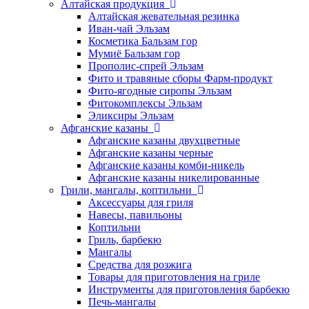
Алтайская продукция
Алтайская жевательная резинка
Иван-чай Эльзам
Косметика Бальзам гор
Мумиё Бальзам гор
Прополис-спрей Эльзам
Фито и травяные сборы Фарм-продукт
Фито-ягодные сиропы Эльзам
Фитокомплексы Эльзам
Эликсиры Эльзам
Афганские казаны
Афганские казаны двухцветные
Афганские казаны черные
Афганские казаны комби-никель
Афганские казаны никелированные
Грили, мангалы, коптильни
Аксессуары для гриля
Навесы, павильоны
Коптильни
Гриль, барбекю
Мангалы
Средства для розжига
Товары для приготовления на гриле
Инструменты для приготовления барбекю
Печь-мангалы