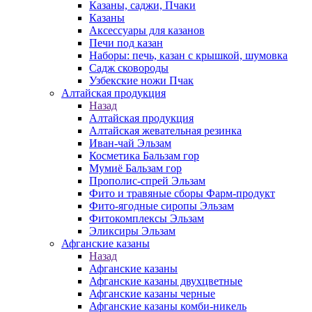
Казаны, саджи, Пчаки
Казаны
Аксессуары для казанов
Печи под казан
Наборы: печь, казан с крышкой, шумовка
Садж сковороды
Узбекские ножи Пчак
Алтайская продукция
Назад
Алтайская продукция
Алтайская жевательная резинка
Иван-чай Эльзам
Косметика Бальзам гор
Мумиё Бальзам гор
Прополис-спрей Эльзам
Фито и травяные сборы Фарм-продукт
Фито-ягодные сиропы Эльзам
Фитокомплексы Эльзам
Эликсиры Эльзам
Афганские казаны
Назад
Афганские казаны
Афганские казаны двухцветные
Афганские казаны черные
Афганские казаны комби-никель