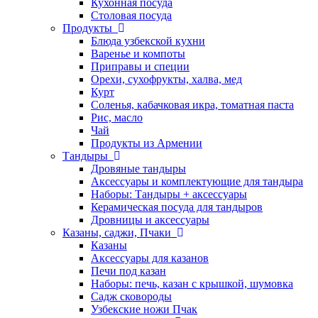
Кухонная посуда
Столовая посуда
Продукты
Блюда узбекской кухни
Варенье и компоты
Приправы и специи
Орехи, сухофрукты, халва, мед
Курт
Соленья, кабачковая икра, томатная паста
Рис, масло
Чай
Продукты из Армении
Тандыры
Дровяные тандыры
Аксессуары и комплектующие для тандыра
Наборы: Тандыры + аксессуары
Керамическая посуда для тандыров
Дровницы и аксессуары
Казаны, саджи, Пчаки
Казаны
Аксессуары для казанов
Печи под казан
Наборы: печь, казан с крышкой, шумовка
Садж сковороды
Узбекские ножи Пчак