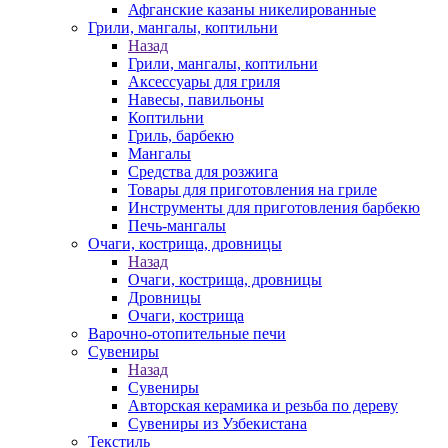
Афганские казаны никелированные
Грили, мангалы, коптильни
Назад
Грили, мангалы, коптильни
Аксессуары для гриля
Навесы, павильоны
Коптильни
Гриль, барбекю
Мангалы
Средства для розжига
Товары для приготовления на гриле
Инструменты для приготовления барбекю
Печь-мангалы
Очаги, кострища, дровницы
Назад
Очаги, кострища, дровницы
Дровницы
Очаги, кострища
Варочно-отопительные печи
Сувениры
Назад
Сувениры
Авторская керамика и резьба по дереву
Сувениры из Узбекистана
Текстиль