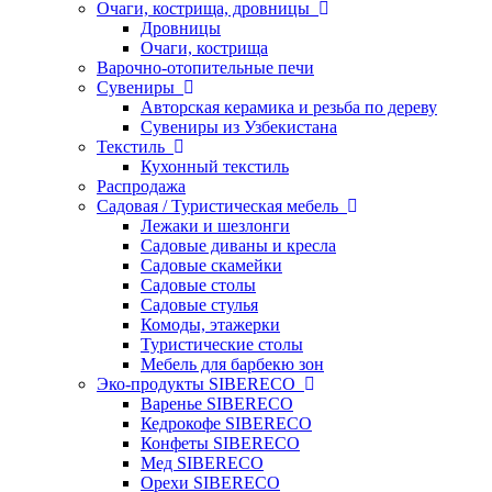
Очаги, кострища, дровницы
Дровницы
Очаги, кострища
Варочно-отопительные печи
Сувениры
Авторская керамика и резьба по дереву
Сувениры из Узбекистана
Текстиль
Кухонный текстиль
Распродажа
Садовая / Туристическая мебель
Лежаки и шезлонги
Садовые диваны и кресла
Садовые скамейки
Садовые столы
Садовые стулья
Комоды, этажерки
Туристические столы
Мебель для барбекю зон
Эко-продукты SIBERECO
Варенье SIBERECO
Кедрокофе SIBERECO
Конфеты SIBERECO
Мед SIBERECO
Орехи SIBERECO