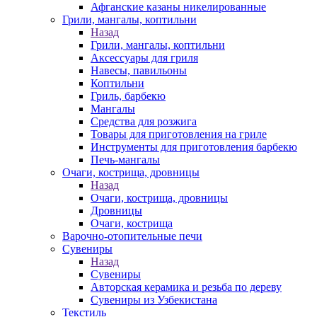
Афганские казаны никелированные
Грили, мангалы, коптильни
Назад
Грили, мангалы, коптильни
Аксессуары для гриля
Навесы, павильоны
Коптильни
Гриль, барбекю
Мангалы
Средства для розжига
Товары для приготовления на гриле
Инструменты для приготовления барбекю
Печь-мангалы
Очаги, кострища, дровницы
Назад
Очаги, кострища, дровницы
Дровницы
Очаги, кострища
Варочно-отопительные печи
Сувениры
Назад
Сувениры
Авторская керамика и резьба по дереву
Сувениры из Узбекистана
Текстиль