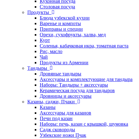
Кухонная посуда
Столовая посуда
Продукты
Блюда узбекской кухни
Варенье и компоты
Приправы и специи
Орехи, сухофрукты, халва, мед
Курт
Соленья, кабачковая икра, томатная паста
Рис, масло
Чай
Продукты из Армении
Тандыры
Дровяные тандыры
Аксессуары и комплектующие для тандыра
Наборы: Тандыры + аксессуары
Керамическая посуда для тандыров
Дровницы и аксессуары
Казаны, саджи, Пчаки
Казаны
Аксессуары для казанов
Печи под казан
Наборы: печь, казан с крышкой, шумовка
Садж сковороды
Узбекские ножи Пчак