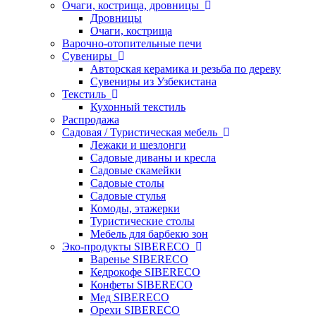
Очаги, кострища, дровницы
Дровницы
Очаги, кострища
Варочно-отопительные печи
Сувениры
Авторская керамика и резьба по дереву
Сувениры из Узбекистана
Текстиль
Кухонный текстиль
Распродажа
Садовая / Туристическая мебель
Лежаки и шезлонги
Садовые диваны и кресла
Садовые скамейки
Садовые столы
Садовые стулья
Комоды, этажерки
Туристические столы
Мебель для барбекю зон
Эко-продукты SIBERECO
Варенье SIBERECO
Кедрокофе SIBERECO
Конфеты SIBERECO
Мед SIBERECO
Орехи SIBERECO