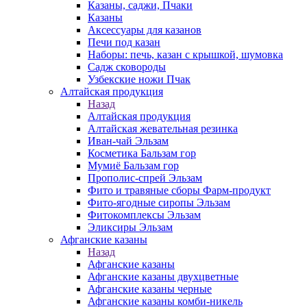
Казаны, саджи, Пчаки
Казаны
Аксессуары для казанов
Печи под казан
Наборы: печь, казан с крышкой, шумовка
Садж сковороды
Узбекские ножи Пчак
Алтайская продукция
Назад
Алтайская продукция
Алтайская жевательная резинка
Иван-чай Эльзам
Косметика Бальзам гор
Мумиё Бальзам гор
Прополис-спрей Эльзам
Фито и травяные сборы Фарм-продукт
Фито-ягодные сиропы Эльзам
Фитокомплексы Эльзам
Эликсиры Эльзам
Афганские казаны
Назад
Афганские казаны
Афганские казаны двухцветные
Афганские казаны черные
Афганские казаны комби-никель