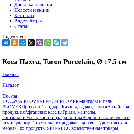
Доставка и оплата
Новости и акции
Контакты
Видеообзоры
Статьи
Поделиться
Коса Пахта, Turon Porcelain, Ø 17.5 см
Главная
-
Каталог
-
Посуда
ПОСУДА PLOVER
ГРИЛИ PLOVER
Мангалы и печи
PLOVER
Продукты
Тандыры
Казаны, саджи, Пчаки
Алтайская
продукция
Афганские казаны
Грили, мангалы,
коптильни
Очаги, кострища, дровницы
Варочно-отопительные
печи
Сувениры
Текстиль
Распродажа
Садовая / Туристическая
мебель
Эко-продукты SIBERECO
Хозяйственные товары
-