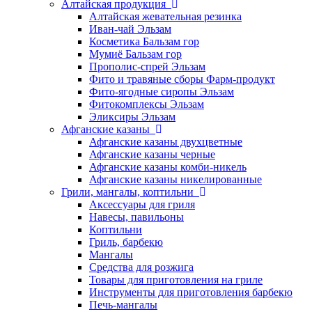
Алтайская продукция
Алтайская жевательная резинка
Иван-чай Эльзам
Косметика Бальзам гор
Мумиё Бальзам гор
Прополис-спрей Эльзам
Фито и травяные сборы Фарм-продукт
Фито-ягодные сиропы Эльзам
Фитокомплексы Эльзам
Эликсиры Эльзам
Афганские казаны
Афганские казаны двухцветные
Афганские казаны черные
Афганские казаны комби-никель
Афганские казаны никелированные
Грили, мангалы, коптильни
Аксессуары для гриля
Навесы, павильоны
Коптильни
Гриль, барбекю
Мангалы
Средства для розжига
Товары для приготовления на гриле
Инструменты для приготовления барбекю
Печь-мангалы