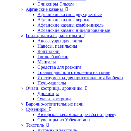
Эликсиры Эльзам
Афганские казаны
Афганские казаны двухцветные
Афганские казаны черные
Афганские казаны комби-никель
Афганские казаны никелированные
Грили, мангалы, коптильни
Аксессуары для гриля
Навесы, павильоны
Коптильни
Гриль, барбекю
Мангалы
Средства для розжига
Товары для приготовления на гриле
Инструменты для приготовления барбекю
Печь-мангалы
Очаги, кострища, дровницы
Дровницы
Очаги, кострища
Варочно-отопительные печи
Сувениры
Авторская керамика и резьба по дереву
Сувениры из Узбекистана
Текстиль
Кухонный текстиль