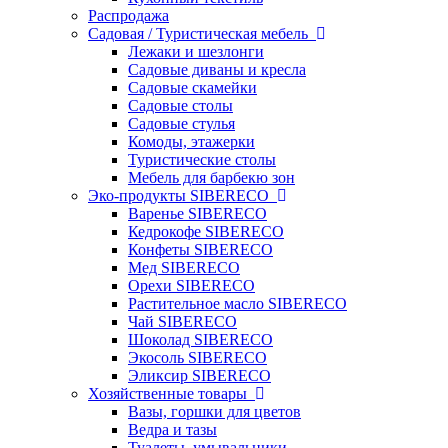
Распродажа
Садовая / Туристическая мебель
Лежаки и шезлонги
Садовые диваны и кресла
Садовые скамейки
Садовые столы
Садовые стулья
Комоды, этажерки
Туристические столы
Мебель для барбекю зон
Эко-продукты SIBERECO
Варенье SIBERECO
Кедрокофе SIBERECO
Конфеты SIBERECO
Мед SIBERECO
Орехи SIBERECO
Растительное масло SIBERECO
Чай SIBERECO
Шоколад SIBERECO
Экосоль SIBERECO
Эликсир SIBERECO
Хозяйственные товары
Вазы, горшки для цветов
Ведра и тазы
Туалеты, умывальники