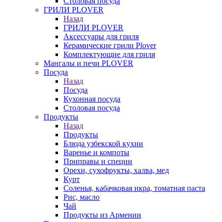
Столовая посуда
ГРИЛИ PLOVER
Назад
ГРИЛИ PLOVER
Аксессуары для гриля
Керамические грили Plover
Комплектующие для гриля
Мангалы и печи PLOVER
Посуда
Назад
Посуда
Кухонная посуда
Столовая посуда
Продукты
Назад
Продукты
Блюда узбекской кухни
Варенье и компоты
Приправы и специи
Орехи, сухофрукты, халва, мед
Курт
Соленья, кабачковая икра, томатная паста
Рис, масло
Чай
Продукты из Армении