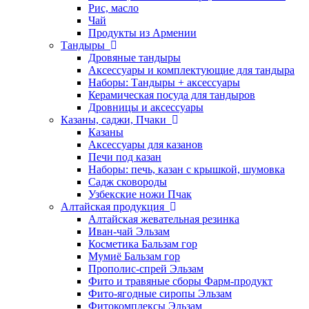
Рис, масло
Чай
Продукты из Армении
Тандыры
Дровяные тандыры
Аксессуары и комплектующие для тандыра
Наборы: Тандыры + аксессуары
Керамическая посуда для тандыров
Дровницы и аксессуары
Казаны, саджи, Пчаки
Казаны
Аксессуары для казанов
Печи под казан
Наборы: печь, казан с крышкой, шумовка
Садж сковороды
Узбекские ножи Пчак
Алтайская продукция
Алтайская жевательная резинка
Иван-чай Эльзам
Косметика Бальзам гор
Мумиё Бальзам гор
Прополис-спрей Эльзам
Фито и травяные сборы Фарм-продукт
Фито-ягодные сиропы Эльзам
Фитокомплексы Эльзам