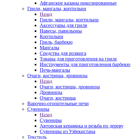
Афганские казаны никелированные
Грили, мангалы, коптильни
Назад
Грили, мангалы, коптильни
Аксессуары для гриля
Навесы, павильоны
Коптильни
Гриль, барбекю
Мангалы
Средства для розжига
Товары для приготовления на гриле
Инструменты для приготовления барбекю
Печь-мангалы
Очаги, кострища, дровницы
Назад
Очаги, кострища, дровницы
Дровницы
Очаги, кострища
Варочно-отопительные печи
Сувениры
Назад
Сувениры
Авторская керамика и резьба по дереву
Сувениры из Узбекистана
Текстиль