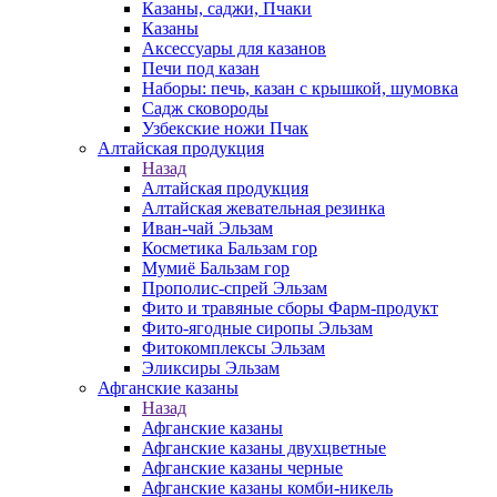
Казаны, саджи, Пчаки
Казаны
Аксессуары для казанов
Печи под казан
Наборы: печь, казан с крышкой, шумовка
Садж сковороды
Узбекские ножи Пчак
Алтайская продукция
Назад
Алтайская продукция
Алтайская жевательная резинка
Иван-чай Эльзам
Косметика Бальзам гор
Мумиё Бальзам гор
Прополис-спрей Эльзам
Фито и травяные сборы Фарм-продукт
Фито-ягодные сиропы Эльзам
Фитокомплексы Эльзам
Эликсиры Эльзам
Афганские казаны
Назад
Афганские казаны
Афганские казаны двухцветные
Афганские казаны черные
Афганские казаны комби-никель