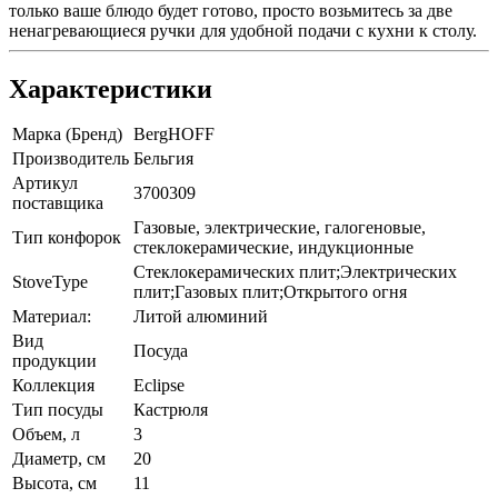
только ваше блюдо будет готово, просто возьмитесь за две
ненагревающиеся ручки для удобной подачи с кухни к столу.
Характеристики
Марка (Бренд)
BergHOFF
Производитель
Бельгия
Артикул
3700309
поставщика
Газовые, электрические, галогеновые,
Тип конфорок
стеклокерамические, индукционные
Стеклокерамических плит;Электрических
StoveType
плит;Газовых плит;Открытого огня
Материал:
Литой алюминий
Вид
Посуда
продукции
Коллекция
Eclipse
Тип посуды
Кастрюля
Объем, л
3
Диаметр, см
20
Высота, см
11