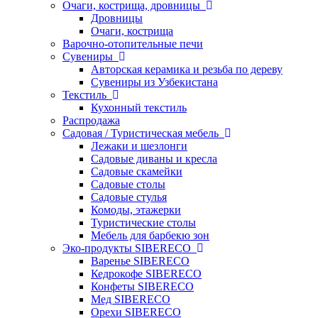
Очаги, кострища, дровницы
Дровницы
Очаги, кострища
Варочно-отопительные печи
Сувениры
Авторская керамика и резьба по дереву
Сувениры из Узбекистана
Текстиль
Кухонный текстиль
Распродажа
Садовая / Туристическая мебель
Лежаки и шезлонги
Садовые диваны и кресла
Садовые скамейки
Садовые столы
Садовые стулья
Комоды, этажерки
Туристические столы
Мебель для барбекю зон
Эко-продукты SIBERECO
Варенье SIBERECO
Кедрокофе SIBERECO
Конфеты SIBERECO
Мед SIBERECO
Орехи SIBERECO