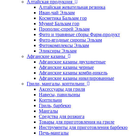
Алтайская продукция
Алтайская жевательная резинка
Иван-чай Эльзам
Косметика Бальзам гор
Мумиё Бальзам гор
Прополис-спрей Эльзам
Фито и травяные сборы Фарм-продукт
Фито-ягодные сиропы Эльзам
Фитокомплексы Эльзам
Эликсиры Эльзам
Афганские казаны
Афганские казаны двухцветные
Афганские казаны черные
Афганские казаны комби-никель
Афганские казаны никелированные
Грили, мангалы, коптильни
Аксессуары для гриля
Навесы, павильоны
Коптильни
Гриль, барбекю
Мангалы
Средства для розжига
Товары для приготовления на гриле
Инструменты для приготовления барбекю
Печь-мангалы