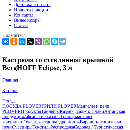
Доставка и оплата
Новости и акции
Контакты
Видеообзоры
Статьи
Поделиться
Кастрюля со стеклянной крышкой
BergHOFF Eclipse, 3 л
Главная
-
Каталог
-
Посуда
ПОСУДА PLOVER
ГРИЛИ PLOVER
Мангалы и печи
PLOVER
Продукты
Тандыры
Казаны, саджи, Пчаки
Алтайская
продукция
Афганские казаны
Грили, мангалы,
коптильни
Очаги, кострища, дровницы
Варочно-отопительные
печи
Сувениры
Текстиль
Распродажа
Садовая / Туристическая