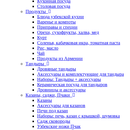
Кухонная посуда
Столовая посуда
Продукты
Блюда узбекской кухни
Варенье и компоты
Приправы и специи
Орехи, сухофрукты, халва, мед
Курт
Соленья, кабачковая икра, томатная паста
Рис, масло
Чай
Продукты из Армении
Тандыры
Дровяные тандыры
Аксессуары и комплектующие для тандыра
Наборы: Тандыры + аксессуары
Керамическая посуда для тандыров
Дровницы и аксессуары
Казаны, саджи, Пчаки
Казаны
Аксессуары для казанов
Печи под казан
Наборы: печь, казан с крышкой, шумовка
Садж сковороды
Узбекские ножи Пчак