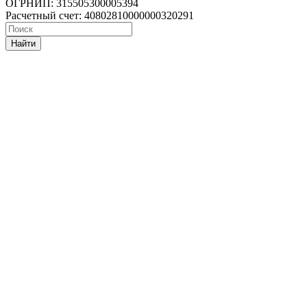
ОГРНИП: 315505300005394
Расчетный счет: 40802810000000320291
Найти