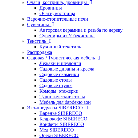
Очаги, кострища, дровницы
Дровницы
Очаги, кострища
Варочно-отопительные печи
Сувениры
Авторская керамика и резьба по дереву
Сувениры из Узбекистана
Текстиль
Кухонный текстиль
Распродажа
Садовая / Туристическая мебель
Лежаки и шезлонги
Садовые диваны и кресла
Садовые скамейки
Садовые столы
Садовые стулья
Комоды, этажерки
Туристические столы
Мебель для барбекю зон
Эко-продукты SIBERECO
Варенье SIBERECO
Кедрокофе SIBERECO
Конфеты SIBERECO
Мед SIBERECO
Орехи SIBERECO