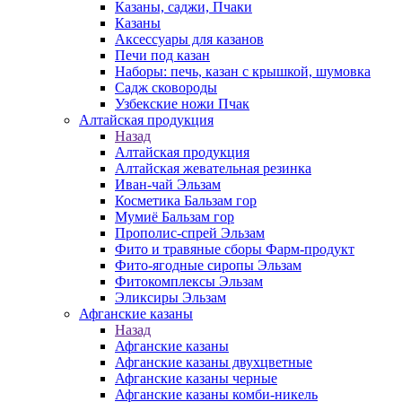
Казаны, саджи, Пчаки
Казаны
Аксессуары для казанов
Печи под казан
Наборы: печь, казан с крышкой, шумовка
Садж сковороды
Узбекские ножи Пчак
Алтайская продукция
Назад
Алтайская продукция
Алтайская жевательная резинка
Иван-чай Эльзам
Косметика Бальзам гор
Мумиё Бальзам гор
Прополис-спрей Эльзам
Фито и травяные сборы Фарм-продукт
Фито-ягодные сиропы Эльзам
Фитокомплексы Эльзам
Эликсиры Эльзам
Афганские казаны
Назад
Афганские казаны
Афганские казаны двухцветные
Афганские казаны черные
Афганские казаны комби-никель