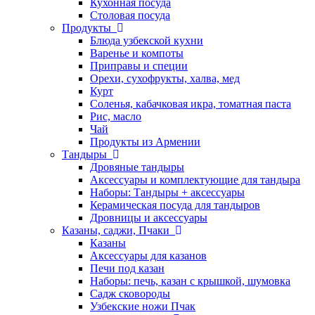
Кухонная посуда
Столовая посуда
Продукты
Блюда узбекской кухни
Варенье и компоты
Приправы и специи
Орехи, сухофрукты, халва, мед
Курт
Соленья, кабачковая икра, томатная паста
Рис, масло
Чай
Продукты из Армении
Тандыры
Дровяные тандыры
Аксессуары и комплектующие для тандыра
Наборы: Тандыры + аксессуары
Керамическая посуда для тандыров
Дровницы и аксессуары
Казаны, саджи, Пчаки
Казаны
Аксессуары для казанов
Печи под казан
Наборы: печь, казан с крышкой, шумовка
Садж сковороды
Узбекские ножи Пчак