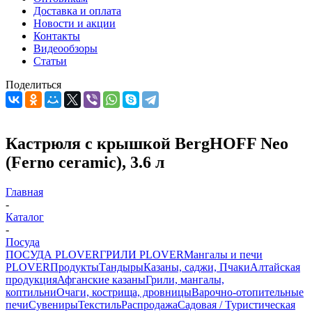
Доставка и оплата
Новости и акции
Контакты
Видеообзоры
Статьи
Поделиться
Кастрюля с крышкой BergHOFF Neo
(Ferno ceramic), 3.6 л
Главная
-
Каталог
-
Посуда
ПОСУДА PLOVER
ГРИЛИ PLOVER
Мангалы и печи
PLOVER
Продукты
Тандыры
Казаны, саджи, Пчаки
Алтайская
продукция
Афганские казаны
Грили, мангалы,
коптильни
Очаги, кострища, дровницы
Варочно-отопительные
печи
Сувениры
Текстиль
Распродажа
Садовая / Туристическая