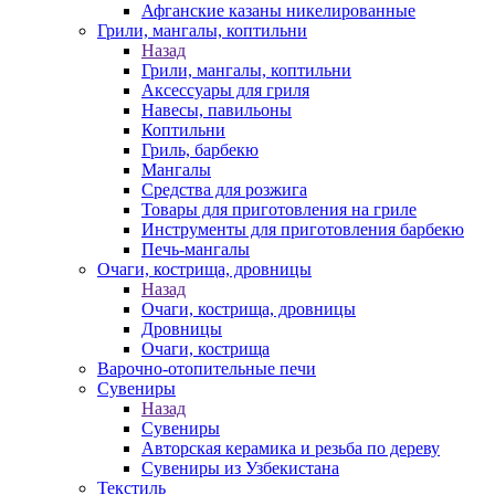
Афганские казаны никелированные
Грили, мангалы, коптильни
Назад
Грили, мангалы, коптильни
Аксессуары для гриля
Навесы, павильоны
Коптильни
Гриль, барбекю
Мангалы
Средства для розжига
Товары для приготовления на гриле
Инструменты для приготовления барбекю
Печь-мангалы
Очаги, кострища, дровницы
Назад
Очаги, кострища, дровницы
Дровницы
Очаги, кострища
Варочно-отопительные печи
Сувениры
Назад
Сувениры
Авторская керамика и резьба по дереву
Сувениры из Узбекистана
Текстиль