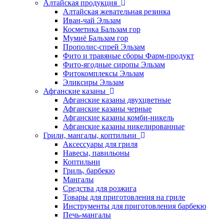
Алтайская продукция
Алтайская жевательная резинка
Иван-чай Эльзам
Косметика Бальзам гор
Мумиё Бальзам гор
Прополис-спрей Эльзам
Фито и травяные сборы Фарм-продукт
Фито-ягодные сиропы Эльзам
Фитокомплексы Эльзам
Эликсиры Эльзам
Афганские казаны
Афганские казаны двухцветные
Афганские казаны черные
Афганские казаны комби-никель
Афганские казаны никелированные
Грили, мангалы, коптильни
Аксессуары для гриля
Навесы, павильоны
Коптильни
Гриль, барбекю
Мангалы
Средства для розжига
Товары для приготовления на гриле
Инструменты для приготовления барбекю
Печь-мангалы