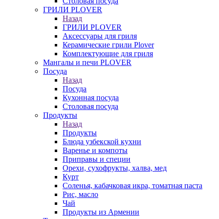
Столовая посуда
ГРИЛИ PLOVER
Назад
ГРИЛИ PLOVER
Аксессуары для гриля
Керамические грили Plover
Комплектующие для гриля
Мангалы и печи PLOVER
Посуда
Назад
Посуда
Кухонная посуда
Столовая посуда
Продукты
Назад
Продукты
Блюда узбекской кухни
Варенье и компоты
Приправы и специи
Орехи, сухофрукты, халва, мед
Курт
Соленья, кабачковая икра, томатная паста
Рис, масло
Чай
Продукты из Армении