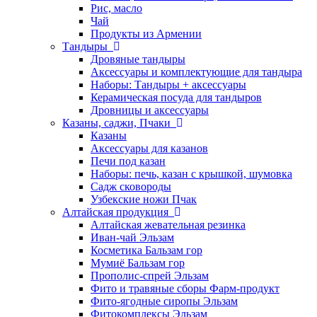
Рис, масло
Чай
Продукты из Армении
Тандыры
Дровяные тандыры
Аксессуары и комплектующие для тандыра
Наборы: Тандыры + аксессуары
Керамическая посуда для тандыров
Дровницы и аксессуары
Казаны, саджи, Пчаки
Казаны
Аксессуары для казанов
Печи под казан
Наборы: печь, казан с крышкой, шумовка
Садж сковороды
Узбекские ножи Пчак
Алтайская продукция
Алтайская жевательная резинка
Иван-чай Эльзам
Косметика Бальзам гор
Мумиё Бальзам гор
Прополис-спрей Эльзам
Фито и травяные сборы Фарм-продукт
Фито-ягодные сиропы Эльзам
Фитокомплексы Эльзам