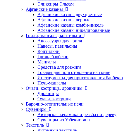
Эликсиры Эльзам
Афганские казаны
Афганские казаны двухцветные
Афганские казаны черные
Афганские казаны комби-никель
Афганские казаны никелированные
Грили, мангалы, коптильни
Аксессуары для гриля
Навесы, павильоны
Коптильни
Гриль, барбекю
Мангалы
Средства для розжига
Товары для приготовления на гриле
Инструменты для приготовления барбекю
Печь-мангалы
Очаги, кострища, дровницы
Дровницы
Очаги, кострища
Варочно-отопительные печи
Сувениры
Авторская керамика и резьба по дереву
Сувениры из Узбекистана
Текстиль
Кухонный текстиль