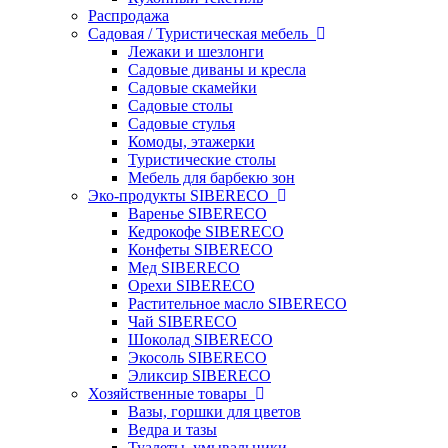
Распродажа
Садовая / Туристическая мебель
Лежаки и шезлонги
Садовые диваны и кресла
Садовые скамейки
Садовые столы
Садовые стулья
Комоды, этажерки
Туристические столы
Мебель для барбекю зон
Эко-продукты SIBERECO
Варенье SIBERECO
Кедрокофе SIBERECO
Конфеты SIBERECO
Мед SIBERECO
Орехи SIBERECO
Растительное масло SIBERECO
Чай SIBERECO
Шоколад SIBERECO
Экосоль SIBERECO
Эликсир SIBERECO
Хозяйственные товары
Вазы, горшки для цветов
Ведра и тазы
Туалеты, умывальники