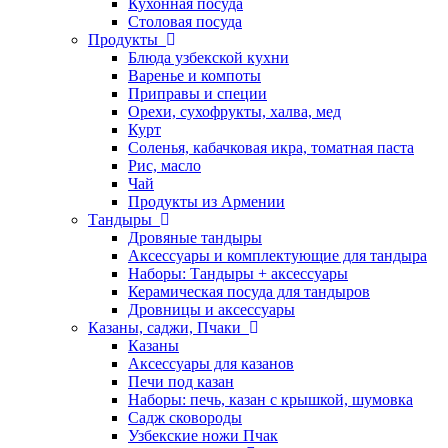
Кухонная посуда
Столовая посуда
Продукты
Блюда узбекской кухни
Варенье и компоты
Приправы и специи
Орехи, сухофрукты, халва, мед
Курт
Соленья, кабачковая икра, томатная паста
Рис, масло
Чай
Продукты из Армении
Тандыры
Дровяные тандыры
Аксессуары и комплектующие для тандыра
Наборы: Тандыры + аксессуары
Керамическая посуда для тандыров
Дровницы и аксессуары
Казаны, саджи, Пчаки
Казаны
Аксессуары для казанов
Печи под казан
Наборы: печь, казан с крышкой, шумовка
Садж сковороды
Узбекские ножи Пчак