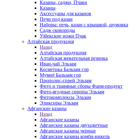
Казаны, саджи, Пчаки
Казаны
Аксессуары для казанов
Печи под казан
Наборы: печь, казан с крышкой, шумовка
Садж сковороды
Узбекские ножи Пчак
Алтайская продукция
Назад
Алтайская продукция
Алтайская жевательная резинка
Иван-чай Эльзам
Косметика Бальзам гор
Мумиё Бальзам гор
Прополис-спрей Эльзам
Фито и травяные сборы Фарм-продукт
Фито-ягодные сиропы Эльзам
Фитокомплексы Эльзам
Эликсиры Эльзам
Афганские казаны
Назад
Афганские казаны
Афганские казаны двухцветные
Афганские казаны черные
Афганские казаны комби-никель