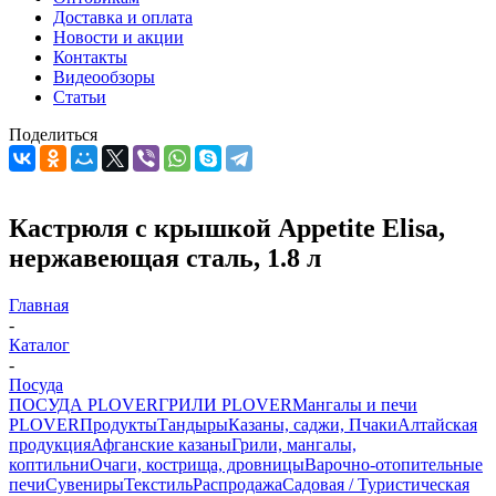
Доставка и оплата
Новости и акции
Контакты
Видеообзоры
Статьи
Поделиться
Кастрюля с крышкой Appetite Elisa,
нержавеющая сталь, 1.8 л
Главная
-
Каталог
-
Посуда
ПОСУДА PLOVER
ГРИЛИ PLOVER
Мангалы и печи
PLOVER
Продукты
Тандыры
Казаны, саджи, Пчаки
Алтайская
продукция
Афганские казаны
Грили, мангалы,
коптильни
Очаги, кострища, дровницы
Варочно-отопительные
печи
Сувениры
Текстиль
Распродажа
Садовая / Туристическая