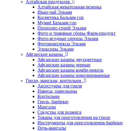
Алтайская продукция
Алтайская жевательная резинка
Иван-чай Эльзам
Косметика Бальзам гор
Мумиё Бальзам гор
Прополис-спрей Эльзам
Фито и травяные сборы Фарм-продукт
Фито-ягодные сиропы Эльзам
Фитокомплексы Эльзам
Эликсиры Эльзам
Афганские казаны
Афганские казаны двухцветные
Афганские казаны черные
Афганские казаны комби-никель
Афганские казаны никелированные
Грили, мангалы, коптильни
Аксессуары для гриля
Навесы, павильоны
Коптильни
Гриль, барбекю
Мангалы
Средства для розжига
Товары для приготовления на гриле
Инструменты для приготовления барбекю
Печь-мангалы