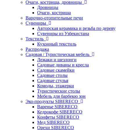
Очаги, кострища, дровницы
Дровницы
Очаги, кострища
Варочно-отопительные печи
Сувениры
Авторская керамика и резьба по дереву
Сувениры из Узбекистана
Текстиль
Кухонный текстиль
Распродажа
Садовая / Туристическая мебель
Лежаки и шезлонги
Садовые диваны и кресла
Садовые скамейки
Садовые столы
Садовые стулья
Комоды, этажерки
Туристические столы
Мебель для барбекю зон
Эко-продукты SIBERECO
Варенье SIBERECO
Кедрокофе SIBERECO
Конфеты SIBERECO
Мед SIBERECO
Орехи SIBERECO