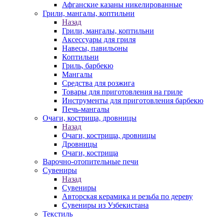
Афганские казаны никелированные
Грили, мангалы, коптильни
Назад
Грили, мангалы, коптильни
Аксессуары для гриля
Навесы, павильоны
Коптильни
Гриль, барбекю
Мангалы
Средства для розжига
Товары для приготовления на гриле
Инструменты для приготовления барбекю
Печь-мангалы
Очаги, кострища, дровницы
Назад
Очаги, кострища, дровницы
Дровницы
Очаги, кострища
Варочно-отопительные печи
Сувениры
Назад
Сувениры
Авторская керамика и резьба по дереву
Сувениры из Узбекистана
Текстиль