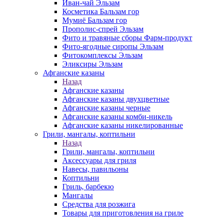
Иван-чай Эльзам
Косметика Бальзам гор
Мумиё Бальзам гор
Прополис-спрей Эльзам
Фито и травяные сборы Фарм-продукт
Фито-ягодные сиропы Эльзам
Фитокомплексы Эльзам
Эликсиры Эльзам
Афганские казаны
Назад
Афганские казаны
Афганские казаны двухцветные
Афганские казаны черные
Афганские казаны комби-никель
Афганские казаны никелированные
Грили, мангалы, коптильни
Назад
Грили, мангалы, коптильни
Аксессуары для гриля
Навесы, павильоны
Коптильни
Гриль, барбекю
Мангалы
Средства для розжига
Товары для приготовления на гриле