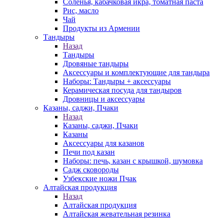
Соленья, кабачковая икра, томатная паста
Рис, масло
Чай
Продукты из Армении
Тандыры
Назад
Тандыры
Дровяные тандыры
Аксессуары и комплектующие для тандыра
Наборы: Тандыры + аксессуары
Керамическая посуда для тандыров
Дровницы и аксессуары
Казаны, саджи, Пчаки
Назад
Казаны, саджи, Пчаки
Казаны
Аксессуары для казанов
Печи под казан
Наборы: печь, казан с крышкой, шумовка
Садж сковороды
Узбекские ножи Пчак
Алтайская продукция
Назад
Алтайская продукция
Алтайская жевательная резинка