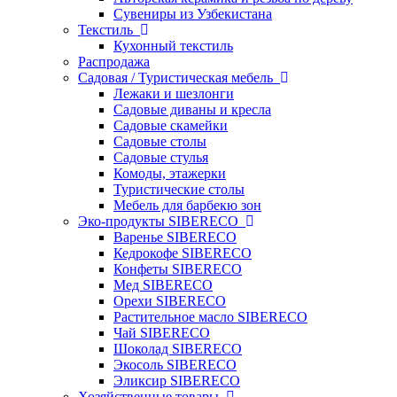
Сувениры из Узбекистана
Текстиль
Кухонный текстиль
Распродажа
Садовая / Туристическая мебель
Лежаки и шезлонги
Садовые диваны и кресла
Садовые скамейки
Садовые столы
Садовые стулья
Комоды, этажерки
Туристические столы
Мебель для барбекю зон
Эко-продукты SIBERECO
Варенье SIBERECO
Кедрокофе SIBERECO
Конфеты SIBERECO
Мед SIBERECO
Орехи SIBERECO
Растительное масло SIBERECO
Чай SIBERECO
Шоколад SIBERECO
Экосоль SIBERECO
Эликсир SIBERECO
Хозяйственные товары