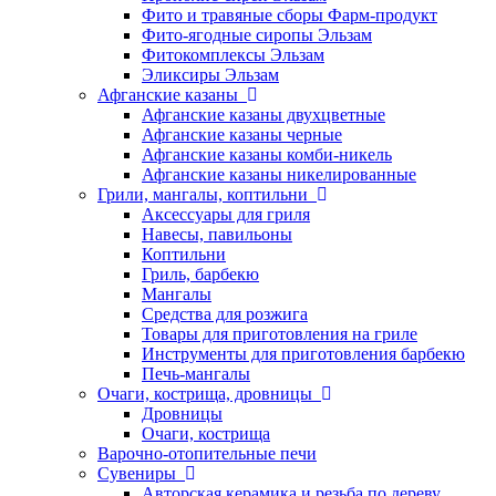
Фито и травяные сборы Фарм-продукт
Фито-ягодные сиропы Эльзам
Фитокомплексы Эльзам
Эликсиры Эльзам
Афганские казаны
Афганские казаны двухцветные
Афганские казаны черные
Афганские казаны комби-никель
Афганские казаны никелированные
Грили, мангалы, коптильни
Аксессуары для гриля
Навесы, павильоны
Коптильни
Гриль, барбекю
Мангалы
Средства для розжига
Товары для приготовления на гриле
Инструменты для приготовления барбекю
Печь-мангалы
Очаги, кострища, дровницы
Дровницы
Очаги, кострища
Варочно-отопительные печи
Сувениры
Авторская керамика и резьба по дереву