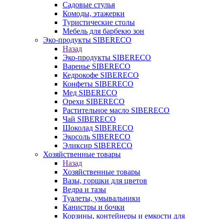
Садовые стулья
Комоды, этажерки
Туристические столы
Мебель для барбекю зон
Эко-продукты SIBERECO
Назад
Эко-продукты SIBERECO
Варенье SIBERECO
Кедрокофе SIBERECO
Конфеты SIBERECO
Мед SIBERECO
Орехи SIBERECO
Растительное масло SIBERECO
Чай SIBERECO
Шоколад SIBERECO
Экосоль SIBERECO
Эликсир SIBERECO
Хозяйственные товары
Назад
Хозяйственные товары
Вазы, горшки для цветов
Ведра и тазы
Туалеты, умывальники
Канистры и бочки
Корзины, контейнеры и емкости для