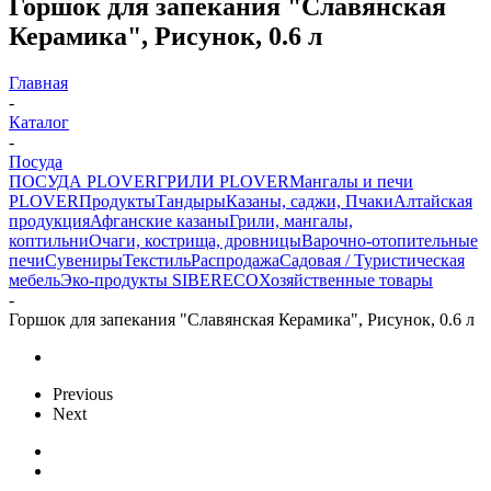
Горшок для запекания "Славянская
Керамика", Рисунок, 0.6 л
Главная
-
Каталог
-
Посуда
ПОСУДА PLOVER
ГРИЛИ PLOVER
Мангалы и печи
PLOVER
Продукты
Тандыры
Казаны, саджи, Пчаки
Алтайская
продукция
Афганские казаны
Грили, мангалы,
коптильни
Очаги, кострища, дровницы
Варочно-отопительные
печи
Сувениры
Текстиль
Распродажа
Садовая / Туристическая
мебель
Эко-продукты SIBERECO
Хозяйственные товары
-
Горшок для запекания "Славянская Керамика", Рисунок, 0.6 л
Previous
Next