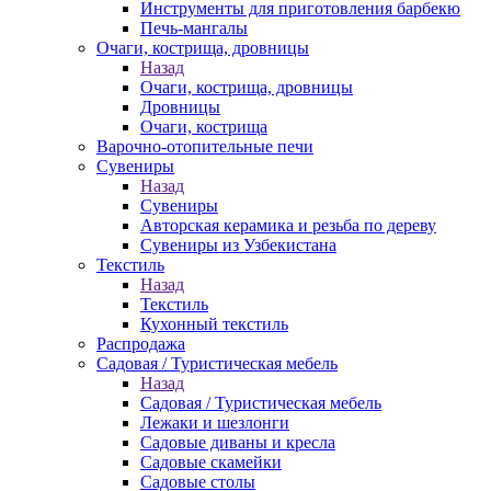
Инструменты для приготовления барбекю
Печь-мангалы
Очаги, кострища, дровницы
Назад
Очаги, кострища, дровницы
Дровницы
Очаги, кострища
Варочно-отопительные печи
Сувениры
Назад
Сувениры
Авторская керамика и резьба по дереву
Сувениры из Узбекистана
Текстиль
Назад
Текстиль
Кухонный текстиль
Распродажа
Садовая / Туристическая мебель
Назад
Садовая / Туристическая мебель
Лежаки и шезлонги
Садовые диваны и кресла
Садовые скамейки
Садовые столы