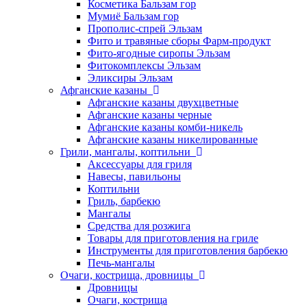
Косметика Бальзам гор
Мумиё Бальзам гор
Прополис-спрей Эльзам
Фито и травяные сборы Фарм-продукт
Фито-ягодные сиропы Эльзам
Фитокомплексы Эльзам
Эликсиры Эльзам
Афганские казаны
Афганские казаны двухцветные
Афганские казаны черные
Афганские казаны комби-никель
Афганские казаны никелированные
Грили, мангалы, коптильни
Аксессуары для гриля
Навесы, павильоны
Коптильни
Гриль, барбекю
Мангалы
Средства для розжига
Товары для приготовления на гриле
Инструменты для приготовления барбекю
Печь-мангалы
Очаги, кострища, дровницы
Дровницы
Очаги, кострища