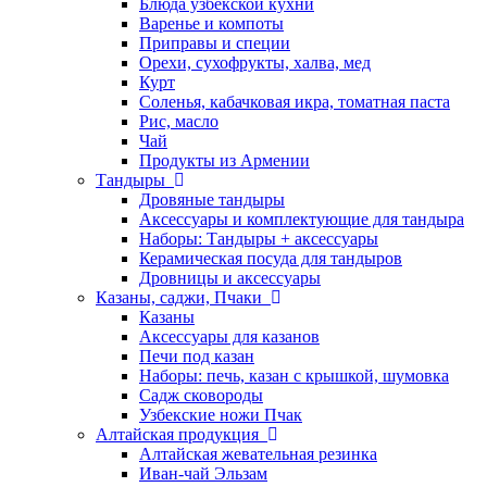
Блюда узбекской кухни
Варенье и компоты
Приправы и специи
Орехи, сухофрукты, халва, мед
Курт
Соленья, кабачковая икра, томатная паста
Рис, масло
Чай
Продукты из Армении
Тандыры
Дровяные тандыры
Аксессуары и комплектующие для тандыра
Наборы: Тандыры + аксессуары
Керамическая посуда для тандыров
Дровницы и аксессуары
Казаны, саджи, Пчаки
Казаны
Аксессуары для казанов
Печи под казан
Наборы: печь, казан с крышкой, шумовка
Садж сковороды
Узбекские ножи Пчак
Алтайская продукция
Алтайская жевательная резинка
Иван-чай Эльзам