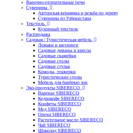
Варочно-отопительные печи
Сувениры
Авторская керамика и резьба по дереву
Сувениры из Узбекистана
Текстиль
Кухонный текстиль
Распродажа
Садовая / Туристическая мебель
Лежаки и шезлонги
Садовые диваны и кресла
Садовые скамейки
Садовые столы
Садовые стулья
Комоды, этажерки
Туристические столы
Мебель для барбекю зон
Эко-продукты SIBERECO
Варенье SIBERECO
Кедрокофе SIBERECO
Конфеты SIBERECO
Мед SIBERECO
Орехи SIBERECO
Растительное масло SIBERECO
Чай SIBERECO
Шоколад SIBERECO