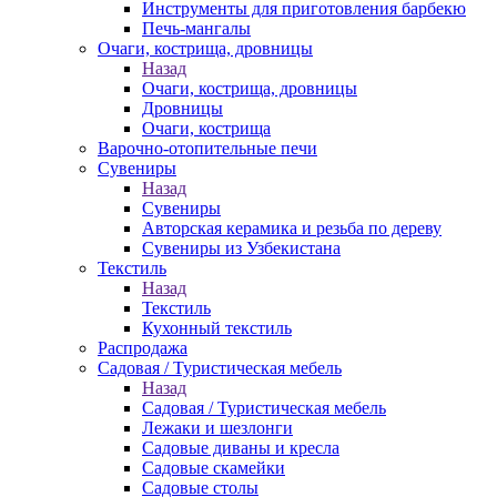
Инструменты для приготовления барбекю
Печь-мангалы
Очаги, кострища, дровницы
Назад
Очаги, кострища, дровницы
Дровницы
Очаги, кострища
Варочно-отопительные печи
Сувениры
Назад
Сувениры
Авторская керамика и резьба по дереву
Сувениры из Узбекистана
Текстиль
Назад
Текстиль
Кухонный текстиль
Распродажа
Садовая / Туристическая мебель
Назад
Садовая / Туристическая мебель
Лежаки и шезлонги
Садовые диваны и кресла
Садовые скамейки
Садовые столы