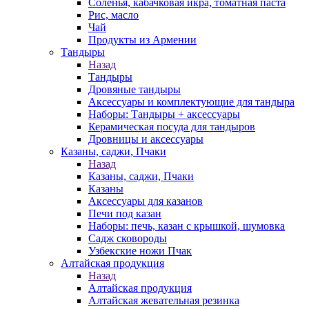
Соленья, кабачковая икра, томатная паста
Рис, масло
Чай
Продукты из Армении
Тандыры
Назад
Тандыры
Дровяные тандыры
Аксессуары и комплектующие для тандыра
Наборы: Тандыры + аксессуары
Керамическая посуда для тандыров
Дровницы и аксессуары
Казаны, саджи, Пчаки
Назад
Казаны, саджи, Пчаки
Казаны
Аксессуары для казанов
Печи под казан
Наборы: печь, казан с крышкой, шумовка
Садж сковороды
Узбекские ножи Пчак
Алтайская продукция
Назад
Алтайская продукция
Алтайская жевательная резинка