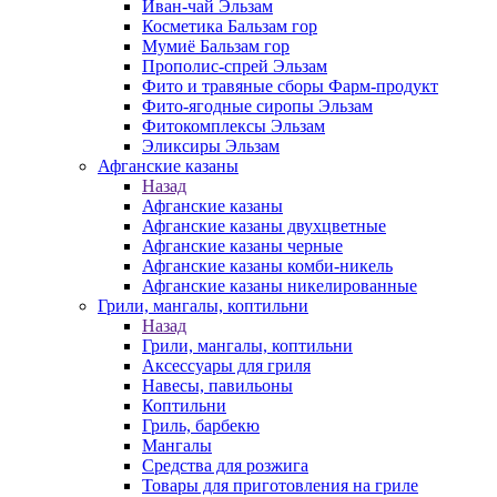
Иван-чай Эльзам
Косметика Бальзам гор
Мумиё Бальзам гор
Прополис-спрей Эльзам
Фито и травяные сборы Фарм-продукт
Фито-ягодные сиропы Эльзам
Фитокомплексы Эльзам
Эликсиры Эльзам
Афганские казаны
Назад
Афганские казаны
Афганские казаны двухцветные
Афганские казаны черные
Афганские казаны комби-никель
Афганские казаны никелированные
Грили, мангалы, коптильни
Назад
Грили, мангалы, коптильни
Аксессуары для гриля
Навесы, павильоны
Коптильни
Гриль, барбекю
Мангалы
Средства для розжига
Товары для приготовления на гриле