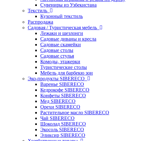
Сувениры из Узбекистана
Текстиль
Кухонный текстиль
Распродажа
Садовая / Туристическая мебель
Лежаки и шезлонги
Садовые диваны и кресла
Садовые скамейки
Садовые столы
Садовые стулья
Комоды, этажерки
Туристические столы
Мебель для барбекю зон
Эко-продукты SIBERECO
Варенье SIBERECO
Кедрокофе SIBERECO
Конфеты SIBERECO
Мед SIBERECO
Орехи SIBERECO
Растительное масло SIBERECO
Чай SIBERECO
Шоколад SIBERECO
Экосоль SIBERECO
Эликсир SIBERECO
Хозяйственные товары