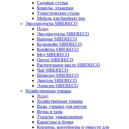
Садовые стулья
Комоды, этажерки
Туристические столы
Мебель для барбекю зон
Эко-продукты SIBERECO
Назад
Эко-продукты SIBERECO
Варенье SIBERECO
Кедрокофе SIBERECO
Конфеты SIBERECO
Мед SIBERECO
Орехи SIBERECO
Растительное масло SIBERECO
Чай SIBERECO
Шоколад SIBERECO
Экосоль SIBERECO
Эликсир SIBERECO
Хозяйственные товары
Назад
Хозяйственные товары
Вазы, горшки для цветов
Ведра и тазы
Туалеты, умывальники
Канистры и бочки
Корзины, контейнеры и емкости для