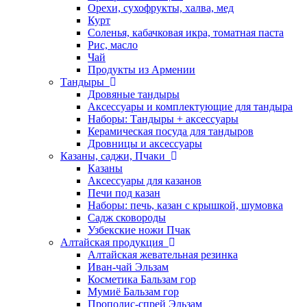
Орехи, сухофрукты, халва, мед
Курт
Соленья, кабачковая икра, томатная паста
Рис, масло
Чай
Продукты из Армении
Тандыры
Дровяные тандыры
Аксессуары и комплектующие для тандыра
Наборы: Тандыры + аксессуары
Керамическая посуда для тандыров
Дровницы и аксессуары
Казаны, саджи, Пчаки
Казаны
Аксессуары для казанов
Печи под казан
Наборы: печь, казан с крышкой, шумовка
Садж сковороды
Узбекские ножи Пчак
Алтайская продукция
Алтайская жевательная резинка
Иван-чай Эльзам
Косметика Бальзам гор
Мумиё Бальзам гор
Прополис-спрей Эльзам