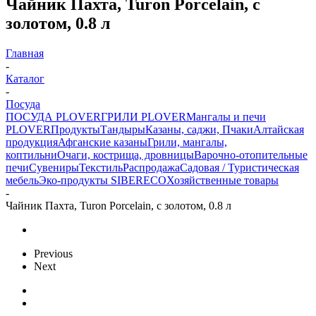
Чайник Пахта, Turon Porcelain, с
золотом, 0.8 л
Главная
-
Каталог
-
Посуда
ПОСУДА PLOVER
ГРИЛИ PLOVER
Мангалы и печи
PLOVER
Продукты
Тандыры
Казаны, саджи, Пчаки
Алтайская
продукция
Афганские казаны
Грили, мангалы,
коптильни
Очаги, кострища, дровницы
Варочно-отопительные
печи
Сувениры
Текстиль
Распродажа
Садовая / Туристическая
мебель
Эко-продукты SIBERECO
Хозяйственные товары
-
Чайник Пахта, Turon Porcelain, с золотом, 0.8 л
Previous
Next