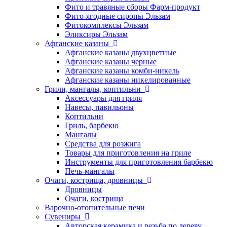
Фито и травяные сборы Фарм-продукт
Фито-ягодные сиропы Эльзам
Фитокомплексы Эльзам
Эликсиры Эльзам
Афганские казаны
Афганские казаны двухцветные
Афганские казаны черные
Афганские казаны комби-никель
Афганские казаны никелированные
Грили, мангалы, коптильни
Аксессуары для гриля
Навесы, павильоны
Коптильни
Гриль, барбекю
Мангалы
Средства для розжига
Товары для приготовления на гриле
Инструменты для приготовления барбекю
Печь-мангалы
Очаги, кострища, дровницы
Дровницы
Очаги, кострища
Варочно-отопительные печи
Сувениры
Авторская керамика и резьба по дереву