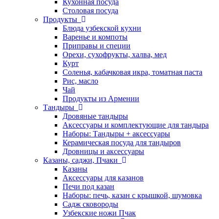
Кухонная посуда
Столовая посуда
Продукты
Блюда узбекской кухни
Варенье и компоты
Приправы и специи
Орехи, сухофрукты, халва, мед
Курт
Соленья, кабачковая икра, томатная паста
Рис, масло
Чай
Продукты из Армении
Тандыры
Дровяные тандыры
Аксессуары и комплектующие для тандыра
Наборы: Тандыры + аксессуары
Керамическая посуда для тандыров
Дровницы и аксессуары
Казаны, саджи, Пчаки
Казаны
Аксессуары для казанов
Печи под казан
Наборы: печь, казан с крышкой, шумовка
Садж сковороды
Узбекские ножи Пчак