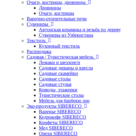
Очаги, кострища, дровницы
Дровницы
Очаги, кострища
Варочно-отопительные печи
Сувениры
Авторская керамика и резьба по дереву
Сувениры из Узбекистана
Текстиль
Кухонный текстиль
Распродажа
Садовая / Туристическая мебель
Лежаки и шезлонги
Садовые диваны и кресла
Садовые скамейки
Садовые столы
Садовые стулья
Комоды, этажерки
Туристические столы
Мебель для барбекю зон
Эко-продукты SIBERECO
Варенье SIBERECO
Кедрокофе SIBERECO
Конфеты SIBERECO
Мед SIBERECO
Орехи SIBERECO