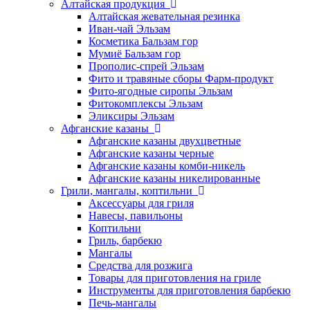
Алтайская продукция
Алтайская жевательная резинка
Иван-чай Эльзам
Косметика Бальзам гор
Мумиё Бальзам гор
Прополис-спрей Эльзам
Фито и травяные сборы Фарм-продукт
Фито-ягодные сиропы Эльзам
Фитокомплексы Эльзам
Эликсиры Эльзам
Афганские казаны
Афганские казаны двухцветные
Афганские казаны черные
Афганские казаны комби-никель
Афганские казаны никелированные
Грили, мангалы, коптильни
Аксессуары для гриля
Навесы, павильоны
Коптильни
Гриль, барбекю
Мангалы
Средства для розжига
Товары для приготовления на гриле
Инструменты для приготовления барбекю
Печь-мангалы