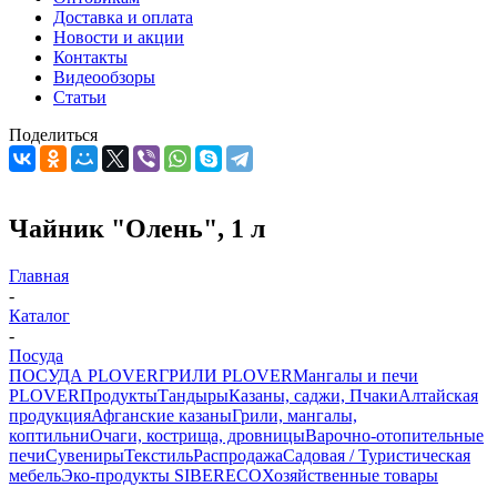
Доставка и оплата
Новости и акции
Контакты
Видеообзоры
Статьи
Поделиться
Чайник "Олень", 1 л
Главная
-
Каталог
-
Посуда
ПОСУДА PLOVER
ГРИЛИ PLOVER
Мангалы и печи
PLOVER
Продукты
Тандыры
Казаны, саджи, Пчаки
Алтайская
продукция
Афганские казаны
Грили, мангалы,
коптильни
Очаги, кострища, дровницы
Варочно-отопительные
печи
Сувениры
Текстиль
Распродажа
Садовая / Туристическая
мебель
Эко-продукты SIBERECO
Хозяйственные товары
-