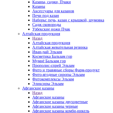
Казаны, саджи, Пчаки
Казаны
Аксессуары для казанов
Печи под казан
Наборы: печь, казан с крышкой, шумовка
Садж сковороды
Узбекские ножи Пчак
Алтайская продукция
Назад
Алтайская продукция
Алтайская жевательная резинка
Иван-чай Эльзам
Косметика Бальзам гор
Мумиё Бальзам гор
Прополис-спрей Эльзам
Фито и травяные сборы Фарм-продукт
Фито-ягодные сиропы Эльзам
Фитокомплексы Эльзам
Эликсиры Эльзам
Афганские казаны
Назад
Афганские казаны
Афганские казаны двухцветные
Афганские казаны черные
Афганские казаны комби-никель