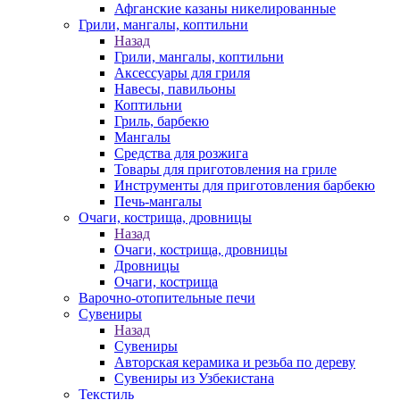
Афганские казаны никелированные
Грили, мангалы, коптильни
Назад
Грили, мангалы, коптильни
Аксессуары для гриля
Навесы, павильоны
Коптильни
Гриль, барбекю
Мангалы
Средства для розжига
Товары для приготовления на гриле
Инструменты для приготовления барбекю
Печь-мангалы
Очаги, кострища, дровницы
Назад
Очаги, кострища, дровницы
Дровницы
Очаги, кострища
Варочно-отопительные печи
Сувениры
Назад
Сувениры
Авторская керамика и резьба по дереву
Сувениры из Узбекистана
Текстиль