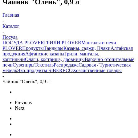
Чайник "Олень", 0,9 л
Главная
-
Каталог
-
Посуда
ПОСУДА PLOVER
ГРИЛИ PLOVER
Мангалы и печи
PLOVER
Продукты
Тандыры
Казаны, саджи, Пчаки
Алтайская
продукция
Афганские казаны
Грили, мангалы,
коптильни
Очаги, кострища, дровницы
Варочно-отопительные
печи
Сувениры
Текстиль
Распродажа
Садовая / Туристическая
мебель
Эко-продукты SIBERECO
Хозяйственные товары
-
Чайник "Олень", 0,9 л
Previous
Next