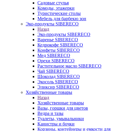
Садовые стулья
Комоды, этажерки
Туристические столы
Мебель для барбекю зон
Эко-продукты SIBERECO
Назад
Эко-продукты SIBERECO
Варенье SIBERECO
Кедрокофе SIBERECO
Конфеты SIBERECO
Мед SIBERECO
Орехи SIBERECO
Растительное масло SIBERECO
Чай SIBERECO
Шоколад SIBERECO
Экосоль SIBERECO
Эликсир SIBERECO
Хозяйственные товары
Назад
Хозяйственные товары
Вазы, горшки для цветов
Ведра и тазы
Туалеты, умывальники
Канистры и бочки
Корзины, контейнеры и емкости для