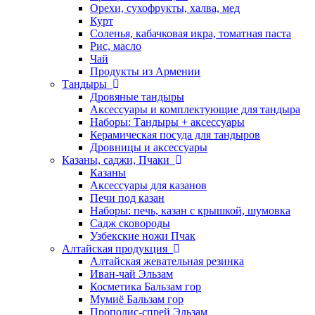
Орехи, сухофрукты, халва, мед
Курт
Соленья, кабачковая икра, томатная паста
Рис, масло
Чай
Продукты из Армении
Тандыры
Дровяные тандыры
Аксессуары и комплектующие для тандыра
Наборы: Тандыры + аксессуары
Керамическая посуда для тандыров
Дровницы и аксессуары
Казаны, саджи, Пчаки
Казаны
Аксессуары для казанов
Печи под казан
Наборы: печь, казан с крышкой, шумовка
Садж сковороды
Узбекские ножи Пчак
Алтайская продукция
Алтайская жевательная резинка
Иван-чай Эльзам
Косметика Бальзам гор
Мумиё Бальзам гор
Прополис-спрей Эльзам