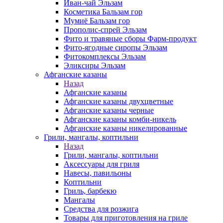
Иван-чай Эльзам
Косметика Бальзам гор
Мумиё Бальзам гор
Прополис-спрей Эльзам
Фито и травяные сборы Фарм-продукт
Фито-ягодные сиропы Эльзам
Фитокомплексы Эльзам
Эликсиры Эльзам
Афганские казаны
Назад
Афганские казаны
Афганские казаны двухцветные
Афганские казаны черные
Афганские казаны комби-никель
Афганские казаны никелированные
Грили, мангалы, коптильни
Назад
Грили, мангалы, коптильни
Аксессуары для гриля
Навесы, павильоны
Коптильни
Гриль, барбекю
Мангалы
Средства для розжига
Товары для приготовления на гриле