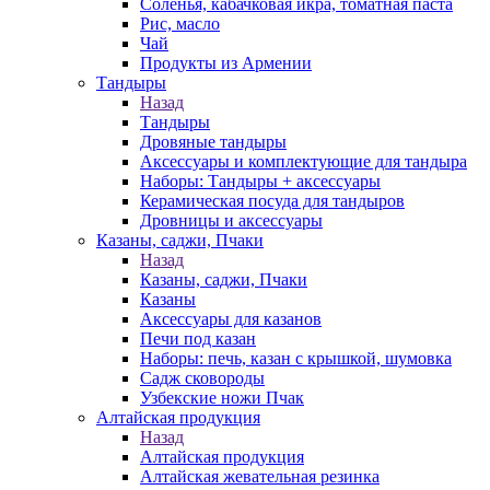
Соленья, кабачковая икра, томатная паста
Рис, масло
Чай
Продукты из Армении
Тандыры
Назад
Тандыры
Дровяные тандыры
Аксессуары и комплектующие для тандыра
Наборы: Тандыры + аксессуары
Керамическая посуда для тандыров
Дровницы и аксессуары
Казаны, саджи, Пчаки
Назад
Казаны, саджи, Пчаки
Казаны
Аксессуары для казанов
Печи под казан
Наборы: печь, казан с крышкой, шумовка
Садж сковороды
Узбекские ножи Пчак
Алтайская продукция
Назад
Алтайская продукция
Алтайская жевательная резинка