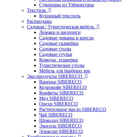
Сувениры из Узбекистана
Текстиль
Кухонный текстиль
Распродажа
Садовая / Туристическая мебель
Лежаки и шезлонги
Садовые диваны и кресла
Садовые скамейки
Садовые столы
Садовые стулья
Комоды, этажерки
Туристические столы
Мебель для барбекю зон
Эко-продукты SIBERECO
Варенье SIBERECO
Кедрокофе SIBERECO
Конфеты SIBERECO
Мед SIBERECO
Орехи SIBERECO
Растительное масло SIBERECO
Чай SIBERECO
Шоколад SIBERECO
Экосоль SIBERECO
Эликсир SIBERECO
Хозяйственные товары