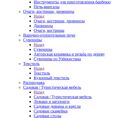
Инструменты для приготовления барбекю
Печь-мангалы
Очаги, кострища, дровницы
Назад
Очаги, кострища, дровницы
Дровницы
Очаги, кострища
Варочно-отопительные печи
Сувениры
Назад
Сувениры
Авторская керамика и резьба по дереву
Сувениры из Узбекистана
Текстиль
Назад
Текстиль
Кухонный текстиль
Распродажа
Садовая / Туристическая мебель
Назад
Садовая / Туристическая мебель
Лежаки и шезлонги
Садовые диваны и кресла
Садовые скамейки
Садовые столы