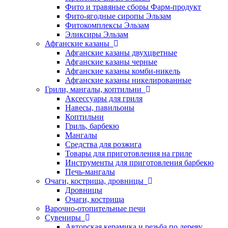
Фито и травяные сборы Фарм-продукт
Фито-ягодные сиропы Эльзам
Фитокомплексы Эльзам
Эликсиры Эльзам
Афганские казаны
Афганские казаны двухцветные
Афганские казаны черные
Афганские казаны комби-никель
Афганские казаны никелированные
Грили, мангалы, коптильни
Аксессуары для гриля
Навесы, павильоны
Коптильни
Гриль, барбекю
Мангалы
Средства для розжига
Товары для приготовления на гриле
Инструменты для приготовления барбекю
Печь-мангалы
Очаги, кострища, дровницы
Дровницы
Очаги, кострища
Варочно-отопительные печи
Сувениры
Авторская керамика и резьба по дереву